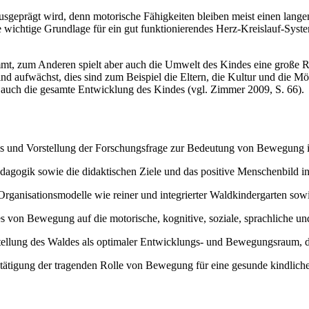
usgeprägt wird, denn motorische Fähigkeiten bleiben meist einen lange
ine wichtige Grundlage für ein gut funktionierendes Herz-Kreislauf-Sys
mt, zum Anderen spielt aber auch die Umwelt des Kindes eine große Ro
aufwächst, dies sind zum Beispiel die Eltern, die Kultur und die Mög
 auch die gesamte Entwicklung des Kindes (vgl. Zimmer 2009, S. 66).
und Vorstellung der Forschungsfrage zur Bedeutung von Bewegung i
ädagogik sowie die didaktischen Ziele und das positive Menschenbild i
rganisationsmodelle wie reiner und integrierter Waldkindergarten sowi
es von Bewegung auf die motorische, kognitive, soziale, sprachliche un
ellung des Waldes als optimaler Entwicklungs- und Bewegungsraum, der 
tigung der tragenden Rolle von Bewegung für eine gesunde kindlich