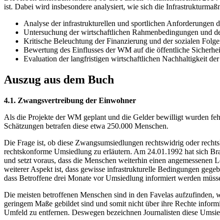
ist. Dabei wird insbesondere analysiert, wie sich die Infrastrukturm
Analyse der infrastrukturellen und sportlichen Anforderungen 
Untersuchung der wirtschaftlichen Rahmenbedingungen und des
Kritische Beleuchtung der Finanzierung und der sozialen Fol
Bewertung des Einflusses der WM auf die öffentliche Sicherhe
Evaluation der langfristigen wirtschaftlichen Nachhaltigkeit der 
Auszug aus dem Buch
4.1. Zwangsvertreibung der Einwohner
Als die Projekte der WM geplant und die Gelder bewilligt wurden fe
Schätzungen betrafen diese etwa 250.000 Menschen.
Die Frage ist, ob diese Zwangsumsiedlungen rechtswidrig oder recht
rechtskonforme Umsiedlung zu erläutern. Am 24.01.1992 hat sich Bra
und setzt voraus, dass die Menschen weiterhin einen angemessenen L
weiterer Aspekt ist, dass gewisse infrastrukturelle Bedingungen geg
dass Betroffene drei Monate vor Umsiedlung informiert werden müsse
Die meisten betroffenen Menschen sind in den Favelas aufzufinden, 
geringem Maße gebildet sind und somit nicht über ihre Rechte informi
Umfeld zu entfernen. Deswegen bezeichnen Journalisten diese Umsie