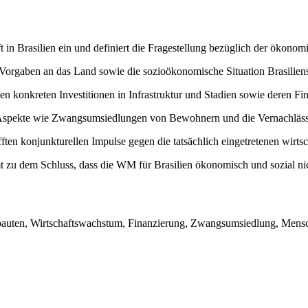
t in Brasilien ein und definiert die Fragestellung bezüglich der ökon
orgaben an das Land sowie die sozioökonomische Situation Brasiliens 
den konkreten Investitionen in Infrastruktur und Stadien sowie deren Fi
Aspekte wie Zwangsumsiedlungen von Bewohnern und die Vernachlässi
fften konjunkturellen Impulse gegen die tatsächlich eingetretenen wirt
 zu dem Schluss, dass die WM für Brasilien ökonomisch und sozial nic
eubauten, Wirtschaftswachstum, Finanzierung, Zwangsumsiedlung, Mensch