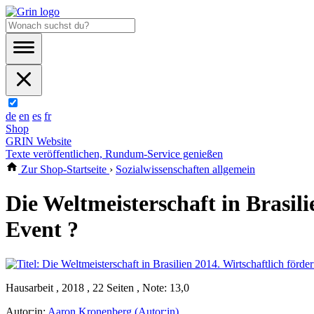
de
en
es
fr
Shop
GRIN Website
Texte veröffentlichen, Rundum-Service genießen
Zur Shop-Startseite
›
Sozialwissenschaften allgemein
Die Weltmeisterschaft in Brasili
Event ?
Hausarbeit , 2018 , 22 Seiten , Note: 13,0
Autor:in:
Aaron Kronenberg (Autor:in)