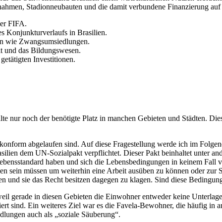
aßnahmen, Stadionneubauten und die damit verbundene Finanzierung auf 
der FIFA.
 Konjunkturverlaufs in Brasilien.
gen wie Zwangsumsiedlungen.
it und das Bildungswesen.
getätigten Investitionen.
hlte nur noch der benötigte Platz in manchen Gebieten und Städten. D
skonform abgelaufen sind. Auf diese Fragestellung werde ich im Folg
silien dem UN-Sozialpakt verpflichtet. Dieser Pakt beinhaltet unter 
ebensstandard haben und sich die Lebensbedingungen in keinem Fall ver
eben sein müssen um weiterhin eine Arbeit ausüben zu können oder zur 
n und sie das Recht besitzen dagegen zu klagen. Sind diese Bedingung
weil gerade in diesen Gebieten die Einwohner entweder keine Unterlag
ert sind. Ein weiteres Ziel war es die Favela-Bewohner, die häufig in
dlungen auch als „soziale Säuberung“.