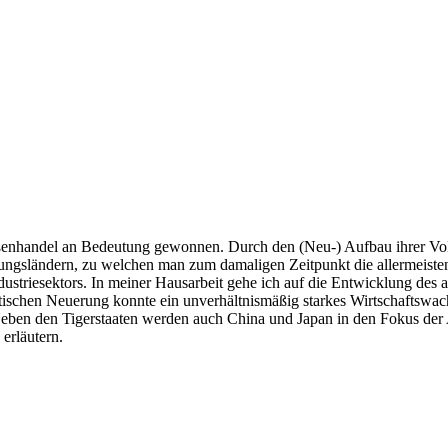
enhandel an Bedeutung gewonnen. Durch den (Neu-) Aufbau ihrer Volksw
ngsländern, zu welchen man zum damaligen Zeitpunkt die allermeisten 
triesektors. In meiner Hausarbeit gehe ich auf die Entwicklung des as
litischen Neuerung konnte ein unverhältnismäßig starkes Wirtschafts
Neben den Tigerstaaten werden auch China und Japan in den Fokus der 
erläutern.