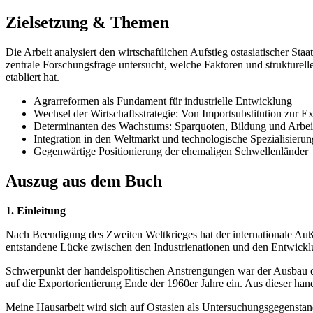
Zielsetzung & Themen
Die Arbeit analysiert den wirtschaftlichen Aufstieg ostasiatischer St
zentrale Forschungsfrage untersucht, welche Faktoren und strukture
etabliert hat.
Agrarreformen als Fundament für industrielle Entwicklung
Wechsel der Wirtschaftsstrategie: Von Importsubstitution zur E
Determinanten des Wachstums: Sparquoten, Bildung und Arbeit
Integration in den Weltmarkt und technologische Spezialisierun
Gegenwärtige Positionierung der ehemaligen Schwellenländer
Auszug aus dem Buch
1. Einleitung
Nach Beendigung des Zweiten Weltkrieges hat der internationale Auß
entstandene Lücke zwischen den Industrienationen und den Entwicklu
Schwerpunkt der handelspolitischen Anstrengungen war der Ausbau des
auf die Exportorientierung Ende der 1960er Jahre ein. Aus dieser h
Meine Hausarbeit wird sich auf Ostasien als Untersuchungsgegenstan