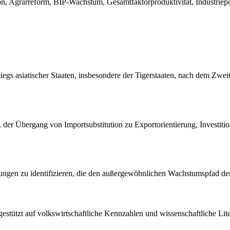
on, Agrarreform, BIP-Wachstum, Gesamtfaktorproduktivität, Industriepol
stiegs asiatischer Staaten, insbesondere der Tigerstaaten, nach dem Z
er Übergang von Importsubstitution zu Exportorientierung, Investitio
gungen zu identifizieren, die den außergewöhnlichen Wachstumspfad der
 gestützt auf volkswirtschaftliche Kennzahlen und wissenschaftliche L