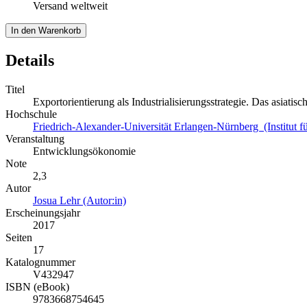
Versand weltweit
In den Warenkorb
Details
Titel
Exportorientierung als Industrialisierungsstrategie. Das asiatis
Hochschule
Friedrich-Alexander-Universität Erlangen-Nürnberg (Institut f
Veranstaltung
Entwicklungsökonomie
Note
2,3
Autor
Josua Lehr (Autor:in)
Erscheinungsjahr
2017
Seiten
17
Katalognummer
V432947
ISBN (eBook)
9783668754645