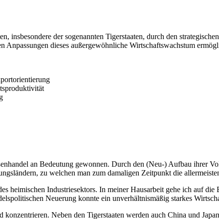
aaten, insbesondere der sogenannten Tigerstaaten, durch den strategisch
llen Anpassungen dieses außergewöhnliche Wirtschaftswachstum ermöglic
xportorientierung
sproduktivität
g
enhandel an Bedeutung gewonnen. Durch den (Neu-) Aufbau ihrer Volksw
ngsländern, zu welchen man zum damaligen Zeitpunkt die allermeisten a
 heimischen Industriesektors. In meiner Hausarbeit gehe ich auf die E
andelspolitischen Neuerung konnte ein unverhältnismäßig starkes Wirts
d konzentrieren. Neben den Tigerstaaten werden auch China und Japan