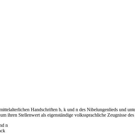
pätmittelalterlichen Handschriften b, k und n des Nibelungenlieds und u
m ihren Stellenwert als eigenständige volkssprachliche Zeugnisse des
und n
ack