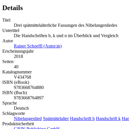
Details
Titel
Drei spätmittelalterliche Fassungen des Nibelungenliedes
Untertitel
Die Handschriften b, k und n im Überblick und Vergleich
Autor
Rainer Schoeffl (Autor:in)
Erscheinungsjahr
2018
Seiten
40
Katalognummer
V434768
ISBN (eBook)
9783668764880
ISBN (Buch)
9783668764897
Sprache
Deutsch
Schlagworte
Nibelungenlied
Spätmittelalter
Handschrift b
Handschrift k
Han
Produktsicherheit
GRIN Publishing GmbH