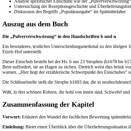
Analyse spezifischer Einschübe wie der „Pulververschwörung“
Untersuchung der Rezeptionsgeschichte und Überlieferungsfo
Diskussion des Begriffs „Populärausgabe“ im Spätmittelalter
Auszug aus dem Buch
Die „Pulververschwörung“ in den Handschriften b und n
Ein besonderes, textliches Unterscheidungsmerkmal zu den übrigen 34
Etzels Hof unterstellt.
Dieser Einschub besteht bei der Hs. b aus 23 Strophen (b1678 bis b1
Bern auffordert, sie an Hagen zu rächen. Dietrich weist dies brüsk 
warnen. „Hier liegt der erzählerische Schwerpunkt des Einschubes“ (e
Die Schlüsselstelle stellt die Strophe b1693 dar, die in neuhochdeuts
Wißt, in drei schönen Rohren, die hohl von innen sind, Schwefel und 
Zusammenfassung der Kapitel
Vorwort:
Erläutert den Wandel der fachlichen Bewertung spätmittelal
Einleitung:
Bietet einen Überblick über die Überlieferungssituation 