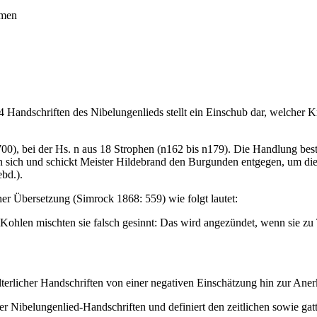
rmen
 Handschriften des Nibelungenlieds stellt ein Einschub dar, welcher K
700), bei der Hs. n aus 18 Strophen (n162 bis n179). Die Handlung be
von sich und schickt Meister Hildebrand den Burgunden entgegen, um d
bd.).
cher Übersetzung (Simrock 1868: 559) wie folgt lautet:
Kohlen mischten sie falsch gesinnt: Das wird angezündet, wenn sie zu 
terlicher Handschriften von einer negativen Einschätzung hin zur Anerk
der Nibelungenlied-Handschriften und definiert den zeitlichen sowie ga