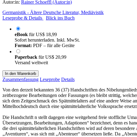
Autor:in:
Rainer Schoeffl (Autor:in)
Germanistik - Ältere Deutsche Literatur, Mediävistik
Leseprobe & Details
Blick ins Buch
eBook
für
US$ 18,99
Sofort herunterladen. Inkl. MwSt.
Format:
PDF – für alle Geräte
Paperback
für
US$ 20,99
Versand weltweit
In den Warenkorb
Zusammenfassung
Leseprobe
Details
Von den derzeit bekannten 36 (37) Handschriften des Nibelungenlieds e
zeitbezogene Bearbeitungen oder Fassungen (es bleibt strittig, welche
sich dem Zeitgeschmack des Spätmittelalters auf eine andere Weise an
Mittelhochdeutsch durch eine spätmittelalterliche Volkssprache ersetz
Die Handschrift n stellt dagegen eine weitgehend freie stoffliche Umar
Übersetzungen, Bearbeitungen, Adaptionen“ bezeichnet, denn es hand
die drei spätmittelalterlichen Handschriften wird auf deren besonde
„Aventiuren“, was sich mit „Abenteuer“ übersetzen ließe. Da „Abenteue