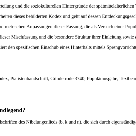
erteilung und die soziokulturellen Hintergründe der spätmittelalterli
heiten dieses bebilderten Kodex und geht auf dessen Entdeckungsgeschi
nd metrischen Anpassungen dieser Fassung, die als Versuch einer Popul
ieser Mischfassung und die besondere Struktur ihrer Einleitung sowie 
ert den spezifischen Einschub eines Hinterhalts mittels Sprengvorricht
odex, Piaristenhandschrift, Günderrode 3740, Populärausgabe, Textbea
undlegend?
andschriften des Nibelungenlieds (b, k und n), die sich durch eigenständ