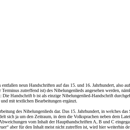
ntfallen neun Handschriften auf das 15. und 16. Jahrhundert, also auf d
r Terminus zutreffend ist) des Nibelungenlieds angesehen werden, nämli
: Die Handschrift b ist als einzige Nibelungenlied-Handschrift durchge
t und mit textlichen Bearbeitungen ergänzt.
beitung des Nibelungenlieds dar. Das 15. Jahrhundert, in welches das Spä
elt sich ja um den Zeitraum, in dem die Volksprachen neben dem Latei
re Abweichungen vom Inhalt der Haupthandschriften A, B und C eingega
r“ aber für den Inhalt meist nicht zutreffen ist, wird hier weiterhin 