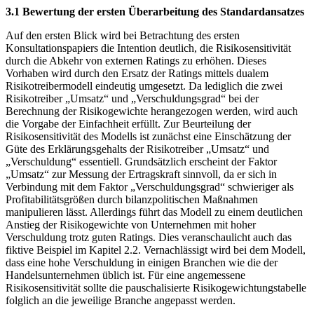
3.1 Bewertung der ersten Überarbeitung des Standardansatzes
Auf den ersten Blick wird bei Betrachtung des ersten
Konsultationspapiers die Intention deutlich, die Risikosensitivität
durch die Abkehr von externen Ratings zu erhöhen. Dieses
Vorhaben wird durch den Ersatz der Ratings mittels dualem
Risikotreibermodell eindeutig umgesetzt. Da lediglich die zwei
Risikotreiber „Umsatz“ und „Verschuldungsgrad“ bei der
Berechnung der Risikogewichte herangezogen werden, wird auch
die Vorgabe der Einfachheit erfüllt. Zur Beurteilung der
Risikosensitivität des Modells ist zunächst eine Einschätzung der
Güte des Erklärungsgehalts der Risikotreiber „Umsatz“ und
„Verschuldung“ essentiell. Grundsätzlich erscheint der Faktor
„Umsatz“ zur Messung der Ertragskraft sinnvoll, da er sich in
Verbindung mit dem Faktor „Verschuldungsgrad“ schwieriger als
Profitabilitätsgrößen durch bilanzpolitischen Maßnahmen
manipulieren lässt. Allerdings führt das Modell zu einem deutlichen
Anstieg der Risikogewichte von Unternehmen mit hoher
Verschuldung trotz guten Ratings. Dies veranschaulicht auch das
fiktive Beispiel im Kapitel 2.2. Vernachlässigt wird bei dem Modell,
dass eine hohe Verschuldung in einigen Branchen wie die der
Handelsunternehmen üblich ist. Für eine angemessene
Risikosensitivität sollte die pauschalisierte Risikogewichtungstabelle
folglich an die jeweilige Branche angepasst werden.