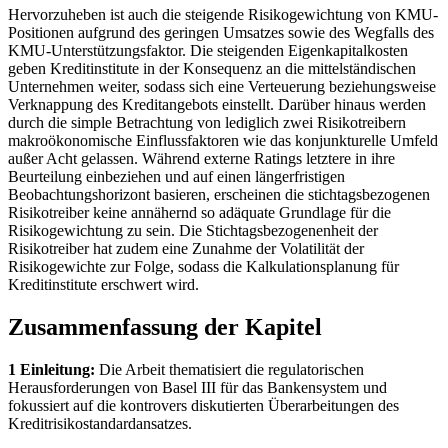
Hervorzuheben ist auch die steigende Risikogewichtung von KMU-
Positionen aufgrund des geringen Umsatzes sowie des Wegfalls des
KMU-Unterstützungsfaktor. Die steigenden Eigenkapitalkosten
geben Kreditinstitute in der Konsequenz an die mittelständischen
Unternehmen weiter, sodass sich eine Verteuerung beziehungsweise
Verknappung des Kreditangebots einstellt. Darüber hinaus werden
durch die simple Betrachtung von lediglich zwei Risikotreibern
makroökonomische Einflussfaktoren wie das konjunkturelle Umfeld
außer Acht gelassen. Während externe Ratings letztere in ihre
Beurteilung einbeziehen und auf einen längerfristigen
Beobachtungshorizont basieren, erscheinen die stichtagsbezogenen
Risikotreiber keine annähernd so adäquate Grundlage für die
Risikogewichtung zu sein. Die Stichtagsbezogenenheit der
Risikotreiber hat zudem eine Zunahme der Volatilität der
Risikogewichte zur Folge, sodass die Kalkulationsplanung für
Kreditinstitute erschwert wird.
Zusammenfassung der Kapitel
1 Einleitung:
Die Arbeit thematisiert die regulatorischen
Herausforderungen von Basel III für das Bankensystem und
fokussiert auf die kontrovers diskutierten Überarbeitungen des
Kreditrisikostandardansatzes.