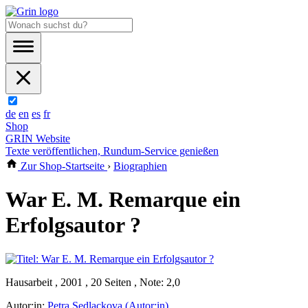
de
en
es
fr
Shop
GRIN Website
Texte veröffentlichen, Rundum-Service genießen
Zur Shop-Startseite
›
Biographien
War E. M. Remarque ein
Erfolgsautor ?
Hausarbeit , 2001 , 20 Seiten , Note: 2,0
Autor:in:
Petra Sedlackova (Autor:in)