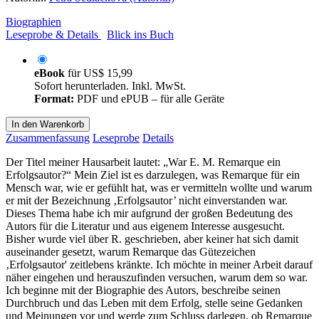
Biographien
Leseprobe & Details
Blick ins Buch
eBook
für
US$ 15,99
Sofort herunterladen. Inkl. MwSt.
Format:
PDF und ePUB – für alle Geräte
In den Warenkorb
Zusammenfassung
Leseprobe
Details
Der Titel meiner Hausarbeit lautet: „War E. M. Remarque ein
Erfolgsautor?“ Mein Ziel ist es darzulegen, was Remarque für ein
Mensch war, wie er gefühlt hat, was er vermitteln wollte und warum
er mit der Bezeichnung ‚Erfolgsautor’ nicht einverstanden war.
Dieses Thema habe ich mir aufgrund der großen Bedeutung des
Autors für die Literatur und aus eigenem Interesse ausgesucht.
Bisher wurde viel über R. geschrieben, aber keiner hat sich damit
auseinander gesetzt, warum Remarque das Gütezeichen
‚Erfolgsautor' zeitlebens kränkte. Ich möchte in meiner Arbeit darauf
näher eingehen und herauszufinden versuchen, warum dem so war.
Ich beginne mit der Biographie des Autors, beschreibe seinen
Durchbruch und das Leben mit dem Erfolg, stelle seine Gedanken
und Meinungen vor und werde zum Schluss darlegen, ob Remarque