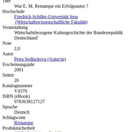
Titel
War E. M. Remarque ein Erfolgsautor ?
Hochschule
Friedrich-Schiller-Universität Jena
(Wirtschaftswissenschaftliche Fakultät)
Veranstaltung
Wirtschaftsbezogene Kulturgeschichte der Bundesrepublik
Deutschland'
Note
2,0
Autor
Petra Sedlackova (Autor:in)
Erscheinungsjahr
2001
Seiten
20
Katalognummer
V4376
ISBN (eBook)
9783638127127
Sprache
Deutsch
Schlagworte
Remarque
Produktsicherheit