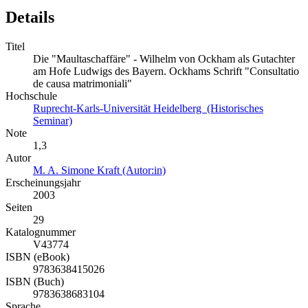
Details
Titel
Die "Maultaschaffäre" - Wilhelm von Ockham als Gutachter
am Hofe Ludwigs des Bayern. Ockhams Schrift "Consultatio
de causa matrimoniali"
Hochschule
Ruprecht-Karls-Universität Heidelberg (Historisches
Seminar)
Note
1,3
Autor
M. A. Simone Kraft (Autor:in)
Erscheinungsjahr
2003
Seiten
29
Katalognummer
V43774
ISBN (eBook)
9783638415026
ISBN (Buch)
9783638683104
Sprache