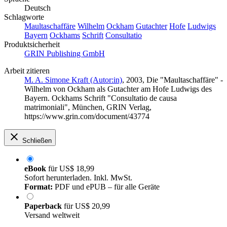
Deutsch
Schlagworte
Maultaschaffäre
Wilhelm
Ockham
Gutachter
Hofe
Ludwigs
Bayern
Ockhams
Schrift
Consultatio
Produktsicherheit
GRIN Publishing GmbH
Arbeit zitieren
M. A. Simone Kraft (Autor:in)
, 2003, Die "Maultaschaffäre" -
Wilhelm von Ockham als Gutachter am Hofe Ludwigs des
Bayern. Ockhams Schrift "Consultatio de causa
matrimoniali", München, GRIN Verlag,
https://www.grin.com/document/43774
Schließen
eBook
für
US$ 18,99
Sofort herunterladen. Inkl. MwSt.
Format:
PDF und ePUB – für alle Geräte
Paperback
für
US$ 20,99
Versand weltweit