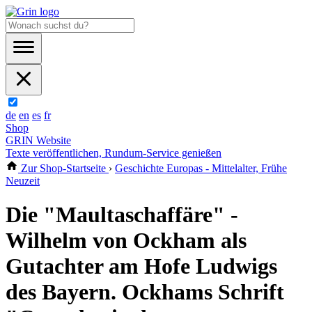
de
en
es
fr
Shop
GRIN Website
Texte veröffentlichen, Rundum-Service genießen
Zur Shop-Startseite
›
Geschichte Europas - Mittelalter, Frühe
Neuzeit
Die "Maultaschaffäre" -
Wilhelm von Ockham als
Gutachter am Hofe Ludwigs
des Bayern. Ockhams Schrift