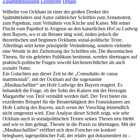
Zusammenfassung
Leseprobe
Details
Wilhelm von Ockham ist einer der großen Denker des
Spätmittelalters und Autor zahlreicher Schriften zum Armutsstreit,
zum Papsttum, zum Verhältnis von Kirche und Kaiser. Mit seiner
Flucht vom Papsthof in Avignon an den kaiserlichen Hof zu Ludwig
dem Bayern, wo er als Berater tätig wird, enden jedoch die
theoretischen und beginnen Ockhams sozial-politische Texte.
Allerdings setzt keine prinzipielle Veränderung, sondern vielmehr
eine Wende in der Zielsetzung der Schriften ein. Die theoretischen
Thesen, für ein gelehrtes Publikum bestimmt, werden übertragen auf
praktisch-politische Fragen sowohl kirchenrechtlicher als auch
sozialer Natur.
Ein Gutachten aus dieser Zeit ist die „Consultatio de causa
matrimoniali", mit der Ockham auf die sogenannte
„Maultaschaffäre“ am Hofe Ludwigs des Bayern reagiert. Es
behandelt die Frage, ob der Sohn des Kaisers mit der Herzogin
Margarethe von Tirol vermählt werden darf. Der Text bietet ein
exzellentes Beispiel für die Beratertätigkeit des Franziskaners am
Hofe Ludwig des Bayern, auch wenn der Vorschlag letztendlich
nicht umgesetzt wird. Eine Analyse dieser Schrift zeigt, wie sehr
Ockham auch in sozialpolitischen Texten seinen Thesen treu bleibt
und wie es ihm gelingt, Theorie in die Praxis zu übertragen. Mit der
„Maultaschaffäre“ eröffnet sich dem Forscher ein konkret
belegbarer, tagespolitischer Fall, der relativ gut dokumentiert ist –