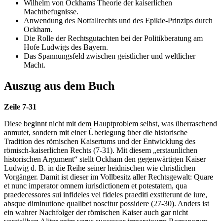
Wilhelm von Ockhams Theorie der kaiserlichen
Machtbefugnisse.
Anwendung des Notfallrechts und des Epikie-Prinzips durch
Ockham.
Die Rolle der Rechtsgutachten bei der Politikberatung am
Hofe Ludwigs des Bayern.
Das Spannungsfeld zwischen geistlicher und weltlicher
Macht.
Auszug aus dem Buch
Zeile 7-31
Diese beginnt nicht mit dem Hauptproblem selbst, was überraschend
anmutet, sondern mit einer Überlegung über die historische
Tradition des römischen Kaisertums und der Entwicklung des
römisch-kaiserlichen Rechts (7-31). Mit diesem „erstaunlichen
historischen Argument“ stellt Ockham den gegenwärtigen Kaiser
Ludwig d. B. in die Reihe seiner heidnischen wie christlichen
Vorgänger. Damit ist dieser im Vollbesitz aller Rechtsgewalt: Quare
et nunc imperator omnem iurisdictionem et potestatem, qua
praedecessores sui infideles vel fideles praediti exstiterunt de iure,
absque diminutione qualibet noscitur possidere (27-30). Anders ist
ein wahrer Nachfolger der römischen Kaiser auch gar nicht