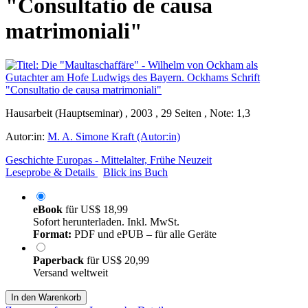
"Consultatio de causa
matrimoniali"
Hausarbeit (Hauptseminar) , 2003 , 29 Seiten , Note: 1,3
Autor:in:
M. A. Simone Kraft (Autor:in)
Geschichte Europas - Mittelalter, Frühe Neuzeit
Leseprobe & Details
Blick ins Buch
eBook
für
US$ 18,99
Sofort herunterladen. Inkl. MwSt.
Format:
PDF und ePUB – für alle Geräte
Paperback
für
US$ 20,99
Versand weltweit
In den Warenkorb