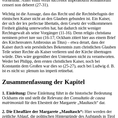
vorstellbar: Aliter enim verus successor imperatourm Romanorum
censeri non deberet (27-31).
Wichtig ist die Aussage, dass das Recht und die Rechtsbefugnis der
römischen Kaiser nicht an den Glauben gebunden ist. Ein Kaiser,
der sich der lex perfectae libertatis, dem Gesetz der vollkommenen
Freiheit gläubig unterworfen hat, hat dadurch nicht weniger
Rechtsgewalt als seine Vorgänger (11-16). Denn religio christiana
neminem privet iure suo (16-17; Ockham zitiert hier aus einem Brief
des Kirchenvaters Ambrosius an Titus) – etwa derart, dass der
Kaiser durch sein persönliches Bekenntnis zum christlichen Glauben
Teile seiner Rechte als Kaiser verlieren und der Kirche übertragen
würde. Dies wäre gegenüber den Untertanen nicht zu verantworten.
Weder bei Philipp, dem ersten christlichen Kaiser, noch bei
Konstantin dem Großen war dies so (25-27), auch bei Ludwig d. B.
ist es nicht so: plenum ius imperii retinebat.
Zusammenfassung der Kapitel
1. Einleitung:
Diese Einleitung führt in die historische Bedeutung
Ockhams ein und stellt die Relevanz der
Consultatio de causa
matrimoniali
für den Ehestreit der Margarete „Maultasch“ dar.
2. Die Eheaffäre der Margarete „Maultasch“:
Hier werden der
zeitliche Ablauf, die politischen Hintergründe des Aufstands in Tirol