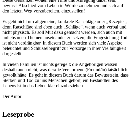
Diese Gedanken wollen eine Hilfe und Anregung dabei sein,
bewusst Abschied vom Leben in Würde zu nehmen und sich auf
den letzten Weg vorzubereiten, einzustellen!
Es geht nicht um allgemeine, konkrete Ratschläge oder „Rezepte“,
denn Ratschläge sind eben auch „Schläge“, wenn auch verbal und
nicht physisch. Es soll Mut dazu gemacht werden, sich auch mit
unliebsamen Themen auseinander zu setzen; die Fragestellung Tod
ist nicht verdrängbar. In diesem Buch werden sich viele Aspekte
beleuchtet und Schlüsselbegriff zur Vorsorge in ihrer Vielfältigkeit
dargestellt.
In vielen Familien ist nichts geregelt; die Angehörigen wissen
deshalb auch nicht, was der/die Verstorbene (Freund/in) tatsächlich
gewollt hätte. Es geht in diesem Buch darum das Bewusstsein, dass
Sterben und Tod zu uns Menschen gehört, ein Bestandteil des
Lebens ist in das Leben klar einzubeziehen.
Der Autor
Leseprobe