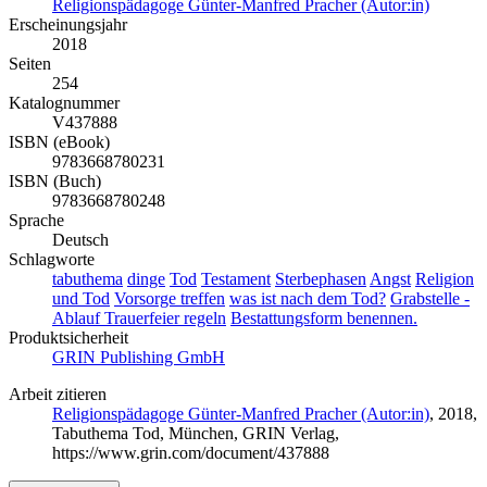
Religionspädagoge Günter-Manfred Pracher (Autor:in)
Erscheinungsjahr
2018
Seiten
254
Katalognummer
V437888
ISBN (eBook)
9783668780231
ISBN (Buch)
9783668780248
Sprache
Deutsch
Schlagworte
tabuthema
dinge
Tod
Testament
Sterbephasen
Angst
Religion
und Tod
Vorsorge treffen
was ist nach dem Tod?
Grabstelle -
Ablauf Trauerfeier regeln
Bestattungsform benennen.
Produktsicherheit
GRIN Publishing GmbH
Arbeit zitieren
Religionspädagoge Günter-Manfred Pracher (Autor:in)
, 2018,
Tabuthema Tod, München, GRIN Verlag,
https://www.grin.com/document/437888