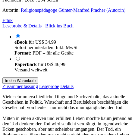
Autor:in:
Religionspädagoge Günter-Manfred Pracher (Autor:in)
Ethik
Leseprobe & Details
Blick ins Buch
eBook
für
US$ 34,99
Sofort herunterladen. Inkl. MwSt.
Format:
PDF – für alle Geräte
Paperback
für
US$ 46,99
Versand weltweit
In den Warenkorb
Zusammenfassung
Leseprobe
Details
Viele sehr unterschiedliche Dinge und Sachverhalte, das aktuelle
Geschehen in Politik, Wirtschaft und Berufsleben beschäftigen die
Gesellschaft von heute – nur nicht das unumgängliche: der Tod.
Mitten in einen aktiven und erfüllten Leben möchte kaum jemand an
den Tod denken; der Tod wird schlicht verdrängt, in irgendwelche
Ecken geschoben, aber nur scheinbar umgangen. Der Tod, ein
Problemkreis, über den man nicht spricht, den man aus dem Leben