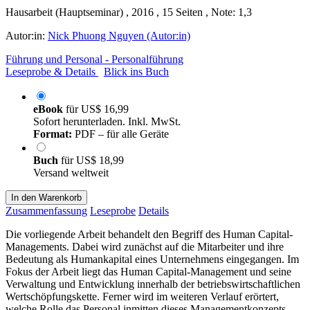
Hausarbeit (Hauptseminar) , 2016 , 15 Seiten , Note: 1,3
Autor:in:
Nick Phuong Nguyen (Autor:in)
Führung und Personal - Personalführung
Leseprobe & Details
Blick ins Buch
eBook
für
US$ 16,99
Sofort herunterladen. Inkl. MwSt.
Format:
PDF – für alle Geräte
Buch
für
US$ 18,99
Versand weltweit
In den Warenkorb
Zusammenfassung
Leseprobe
Details
Die vorliegende Arbeit behandelt den Begriff des Human Capital-
Managements. Dabei wird zunächst auf die Mitarbeiter und ihre
Bedeutung als Humankapital eines Unternehmens eingegangen. Im
Fokus der Arbeit liegt das Human Capital-Management und seine
Verwaltung und Entwicklung innerhalb der betriebswirtschaftlichen
Wertschöpfungskette. Ferner wird im weiteren Verlauf erörtert,
welche Rolle das Personal inmitten dieses Managementkonzepts