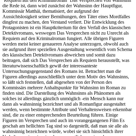
`Requiem auf den Kriminalroman´ Das Versprechen von Wahnsinn
die Rede ist, dann wird zunächst der Wahnsinn der Hauptfigur,
Kommissär Matthäi, thematisiert, der aufgrund der
Aussichtslosigkeit seiner Bemühungen, den Täter eines Mordfalles
dingfest zu machen, den Verstand verliert. Die Entwicklung des
Protagonisten ist ein Hauptkriterium für den Verfall des klassischen
Detektivromans, weswegen Das Versprechen nicht zu Unrecht als
Requiem auf den Kriminalroman fungiert. Alle übrigen Figuren
werden meist keiner genaueren Analyse unterzogen, obwohl auch
sie aufgrund ihrer speziellen Ausgestaltung wesentlich vom Schema
des klassischen Detektivromans abweichen und somit dazu
beitragen, daß sich Das Versprechen als Requiem herausstellt, was
literaturwissenschaftlich gewiß der interessanteste
Untersuchungsgegenstand des Romans ist. Betrachtet man die
Figuren allerdings ausschließlich unter dem Motiv des Wahnsinns,
so läßt sich feststellen, daß abgesehen von der Person des
Kommissärs mehrere Anhaltspunkte für Wahnsinn im Roman zu
finden sind. Die Darstellung des Wahnsinns als Phänomen als
solches ist allerdings gänzlich unmöglich -ein Mensch kann nur
dann als wahnsinnig bezeichnet und als Romanfigur ausgestaltet
werden, wenn bestimmte Attribute und Verhaltensweisen erkennbar
sind, die zu einer entsprechenden Beurteilung führen. Einige
Figuren im Versprechen und auch im vorangegangenen Film Es
geschah am hellichten Tag sind so dargestellt, daß man sie alle als
wahnsinnig bezeichnen würde, wobei sie sich hinsichtlich ihrer