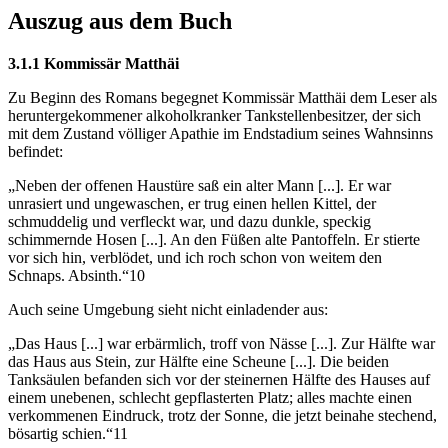
Auszug aus dem Buch
3.1.1 Kommissär Matthäi
Zu Beginn des Romans begegnet Kommissär Matthäi dem Leser als
heruntergekommener alkoholkranker Tankstellenbesitzer, der sich
mit dem Zustand völliger Apathie im Endstadium seines Wahnsinns
befindet:
„Neben der offenen Haustüre saß ein alter Mann [...]. Er war
unrasiert und ungewaschen, er trug einen hellen Kittel, der
schmuddelig und verfleckt war, und dazu dunkle, speckig
schimmernde Hosen [...]. An den Füßen alte Pantoffeln. Er stierte
vor sich hin, verblödet, und ich roch schon von weitem den
Schnaps. Absinth.“10
Auch seine Umgebung sieht nicht einladender aus:
„Das Haus [...] war erbärmlich, troff von Nässe [...]. Zur Hälfte war
das Haus aus Stein, zur Hälfte eine Scheune [...]. Die beiden
Tanksäulen befanden sich vor der steinernen Hälfte des Hauses auf
einem unebenen, schlecht gepflasterten Platz; alles machte einen
verkommenen Eindruck, trotz der Sonne, die jetzt beinahe stechend,
bösartig schien.“11