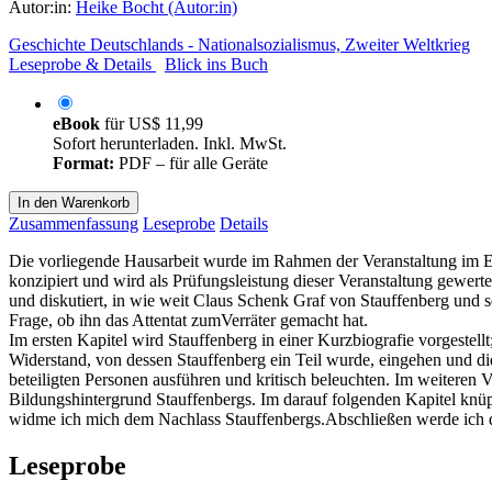
Autor:in:
Heike Bocht (Autor:in)
Geschichte Deutschlands - Nationalsozialismus, Zweiter Weltkrieg
Leseprobe & Details
Blick ins Buch
eBook
für
US$ 11,99
Sofort herunterladen. Inkl. MwSt.
Format:
PDF – für alle Geräte
In den Warenkorb
Zusammenfassung
Leseprobe
Details
Die vorliegende Hausarbeit wurde im Rahmen der Veranstaltung im Ergä
konzipiert und wird als Prüfungsleistung dieser Veranstaltung gewert
und diskutiert, in wie weit Claus Schenk Graf von Stauffenberg und se
Frage, ob ihn das Attentat zumVerräter gemacht hat.
Im ersten Kapitel wird Stauffenberg in einer Kurzbiografie vorgest
Widerstand, von dessen Stauffenberg ein Teil wurde, eingehen und di
beteiligten Personen ausführen und kritisch beleuchten. Im weiteren 
Bildungshintergrund Stauffenbergs. Im darauf folgenden Kapitel knüp
widme ich mich dem Nachlass Stauffenbergs.Abschließen werde ich di
Leseprobe