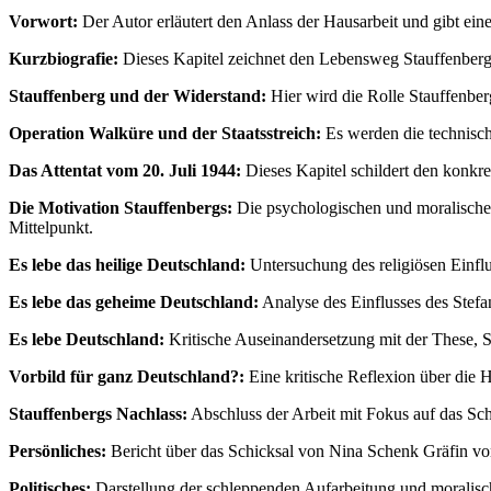
Vorwort:
Der Autor erläutert den Anlass der Hausarbeit und gibt ei
Kurzbiografie:
Dieses Kapitel zeichnet den Lebensweg Stauffenbergs
Stauffenberg und der Widerstand:
Hier wird die Rolle Stauffenberg
Operation Walküre und der Staatsstreich:
Es werden die technisch
Das Attentat vom 20. Juli 1944:
Dieses Kapitel schildert den konkre
Die Motivation Stauffenbergs:
Die psychologischen und moralischen
Mittelpunkt.
Es lebe das heilige Deutschland:
Untersuchung des religiösen Einflus
Es lebe das geheime Deutschland:
Analyse des Einflusses des Stef
Es lebe Deutschland:
Kritische Auseinandersetzung mit der These, St
Vorbild für ganz Deutschland?:
Eine kritische Reflexion über die H
Stauffenbergs Nachlass:
Abschluss der Arbeit mit Fokus auf das Sch
Persönliches:
Bericht über das Schicksal von Nina Schenk Gräfin von
Politisches:
Darstellung der schleppenden Aufarbeitung und moralisc