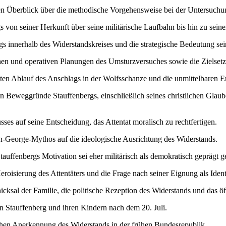
nen Überblick über die methodische Vorgehensweise bei der Untersuchu
 von seiner Herkunft über seine militärische Laufbahn bis hin zu se
s innerhalb des Widerstandskreises und die strategische Bedeutung sein
en und operativen Planungen des Umsturzversuches sowie die Zielsetz
ten Ablauf des Anschlags in der Wolfsschanze und die unmittelbaren E
 Beweggründe Stauffenbergs, einschließlich seines christlichen Glaube
ses auf seine Entscheidung, das Attentat moralisch zu rechtfertigen.
an-George-Mythos auf die ideologische Ausrichtung des Widerstands.
auffenbergs Motivation sei eher militärisch als demokratisch geprägt 
eroisierung des Attentäters und die Frage nach seiner Eignung als Identi
icksal der Familie, die politische Rezeption des Widerstands und das ö
 Stauffenberg und ihren Kindern nach dem 20. Juli.
hen Anerkennung des Widerstands in der frühen Bundesrepublik.