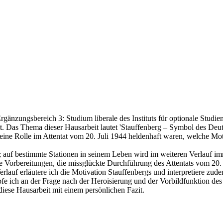
nzungsbereich 3: Studium liberale des Instituts für optionale Studien 
et. Das Thema dieser Hausarbeit lautet 'Stauffenberg – Symbol des Deut
ine Rolle im Attentat vom 20. Juli 1944 heldenhaft waren, welche Motiv
ellt; auf bestimmte Stationen in seinem Leben wird im weiteren Verla
e Vorbereitungen, die missglückte Durchführung des Attentats vom 20. 
Verlauf erläutere ich die Motivation Stauffenbergs und interpretiere z
fe ich an der Frage nach der Heroisierung und der Vorbildfunktion de
ese Hausarbeit mit einem persönlichen Fazit.