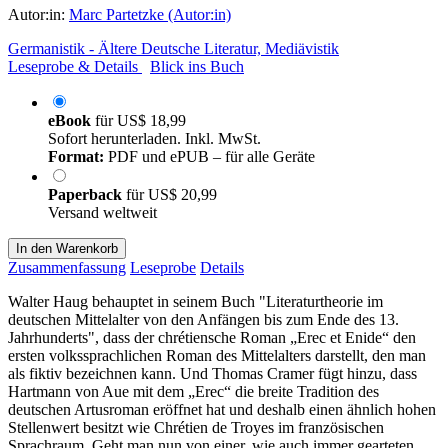
Autor:in:
Marc Partetzke (Autor:in)
Germanistik - Ältere Deutsche Literatur, Mediävistik
Leseprobe & Details
Blick ins Buch
eBook
für
US$ 18,99
Sofort herunterladen. Inkl. MwSt.
Format:
PDF und ePUB – für alle Geräte
Paperback
für
US$ 20,99
Versand weltweit
In den Warenkorb
Zusammenfassung
Leseprobe
Details
Walter Haug behauptet in seinem Buch "Literaturtheorie im
deutschen Mittelalter von den Anfängen bis zum Ende des 13.
Jahrhunderts", dass der chrétiensche Roman „Erec et Enide“ den
ersten volkssprachlichen Roman des Mittelalters darstellt, den man
als fiktiv bezeichnen kann. Und Thomas Cramer fügt hinzu, dass
Hartmann von Aue mit dem „Erec“ die breite Tradition des
deutschen Artusroman eröffnet hat und deshalb einen ähnlich hohen
Stellenwert besitzt wie Chrétien de Troyes im französischen
Sprachraum. Geht man nun von einer, wie auch immer gearteten