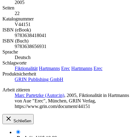
2005
Seiten
22
Katalognummer
V44151
ISBN (eBook)
9783638418041
ISBN (Buch)
9783638656931
Sprache
Deutsch
Schlagworte
Fiktionalität
Hartmanns
Erec
Hartmanns
Erec
Produktsicherheit
GRIN Publishing GmbH
Arbeit zitieren
Marc Partetzke (Autor:in)
, 2005, Fiktionalität in Hartmanns
von Aue "Erec", München, GRIN Verlag,
https://www.grin.com/document/44151
Schließen