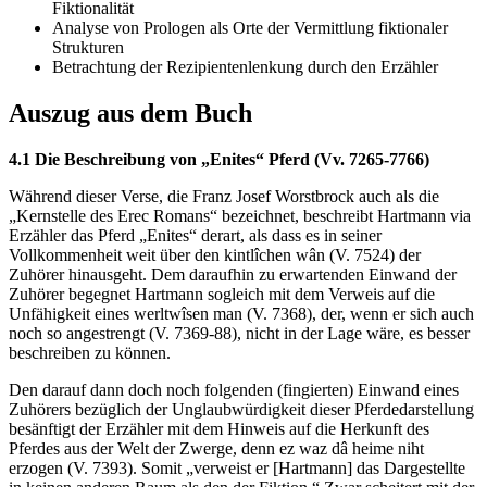
Fiktionalität
Analyse von Prologen als Orte der Vermittlung fiktionaler
Strukturen
Betrachtung der Rezipientenlenkung durch den Erzähler
Auszug aus dem Buch
4.1 Die Beschreibung von „Enites“ Pferd (Vv. 7265-7766)
Während dieser Verse, die Franz Josef Worstbrock auch als die
„Kernstelle des Erec Romans“ bezeichnet, beschreibt Hartmann via
Erzähler das Pferd „Enites“ derart, als dass es in seiner
Vollkommenheit weit über den kintlîchen wân (V. 7524) der
Zuhörer hinausgeht. Dem daraufhin zu erwartenden Einwand der
Zuhörer begegnet Hartmann sogleich mit dem Verweis auf die
Unfähigkeit eines werltwîsen man (V. 7368), der, wenn er sich auch
noch so angestrengt (V. 7369-88), nicht in der Lage wäre, es besser
beschreiben zu können.
Den darauf dann doch noch folgenden (fingierten) Einwand eines
Zuhörers bezüglich der Unglaubwürdigkeit dieser Pferdedarstellung
besänftigt der Erzähler mit dem Hinweis auf die Herkunft des
Pferdes aus der Welt der Zwerge, denn ez waz dâ heime niht
erzogen (V. 7393). Somit „verweist er [Hartmann] das Dargestellte