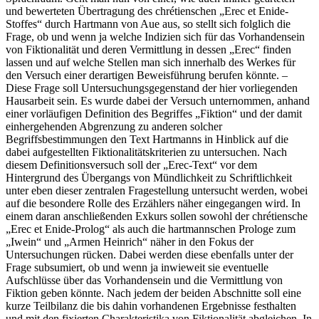
und bewerteten Übertragung des chrétienschen „Erec et Enide-
Stoffes“ durch Hartmann von Aue aus, so stellt sich folglich die
Frage, ob und wenn ja welche Indizien sich für das Vorhandensein
von Fiktionalität und deren Vermittlung in dessen „Erec“ finden
lassen und auf welche Stellen man sich innerhalb des Werkes für
den Versuch einer derartigen Beweisführung berufen könnte. –
Diese Frage soll Untersuchungsgegenstand der hier vorliegenden
Hausarbeit sein. Es wurde dabei der Versuch unternommen, anhand
einer vorläufigen Definition des Begriffes „Fiktion“ und der damit
einhergehenden Abgrenzung zu anderen solcher
Begriffsbestimmungen den Text Hartmanns in Hinblick auf die
dabei aufgestellten Fiktionalitätskriterien zu untersuchen. Nach
diesem Definitionsversuch soll der „Erec-Text“ vor dem
Hintergrund des Übergangs von Mündlichkeit zu Schriftlichkeit
unter eben dieser zentralen Fragestellung untersucht werden, wobei
auf die besondere Rolle des Erzählers näher eingegangen wird. In
einem daran anschließenden Exkurs sollen sowohl der chrétiensche
„Erec et Enide-Prolog“ als auch die hartmannschen Prologe zum
„Iwein“ und „Armen Heinrich“ näher in den Fokus der
Untersuchungen rücken. Dabei werden diese ebenfalls unter der
Frage subsumiert, ob und wenn ja inwieweit sie eventuelle
Aufschlüsse über das Vorhandensein und die Vermittlung von
Fiktion geben könnte. Nach jedem der beiden Abschnitte soll eine
kurze Teilbilanz die bis dahin vorhandenen Ergebnisse festhalten
und mit den fixierten Charakteristika von Fiktionalität abgleichen. In