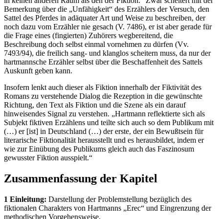
in keinen anderen Raum als den der Fiktion.“ Zwar scheitert mit der
Bemerkung über die „Unfähigkeit“ des Erzählers der Versuch, den
Sattel des Pferdes in adäquater Art und Weise zu beschreiben, der
noch dazu vom Erzähler nie gesach (V. 7486), er ist aber gerade für
die Frage eines (fingierten) Zuhörers wegbereitend, die
Beschreibung doch selbst einmal vornehmen zu dürfen (Vv.
7493/94), die freilich sang- und klanglos scheitern muss, da nur der
hartmannsche Erzähler selbst über die Beschaffenheit des Sattels
Auskunft geben kann.
Insofern lenkt auch dieser als Fiktion innerhalb der Fiktivität des
Romans zu verstehende Dialog die Rezeption in die gewünschte
Richtung, den Text als Fiktion und die Szene als ein darauf
hinweisendes Signal zu verstehen. „Hartmann reflektierte sich als
Subjekt fiktiven Erzählens und teilte sich auch so dem Publikum mit
(…) er [ist] in Deutschland (…) der erste, der ein Bewußtsein für
literarische Fiktionalität herausstellt und es herausbildet, indem er
wie zur Einübung des Publikums gleich auch das Faszinosum
gewusster Fiktion ausspielt.“
Zusammenfassung der Kapitel
1 Einleitung:
Darstellung der Problemstellung bezüglich des
fiktionalen Charakters von Hartmanns „Erec“ und Eingrenzung der
methodischen Vorgehensweise.