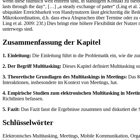
wenn diese räumlich weit entfernt sind, in ständigem Kontakt zu bleib
lasts through the day“, […] „a steady exchange of patter“ (Ling et al
ubiquitäre Erreichbarkeit von Handynutzern lässt gleichzeitig die B
Mikrokoordination, d.h. dass etwa Absprachen über Termine oder zu
Ling et al. 2009: 23f.) Dies bringt eine höhere Flexibilität der Nutze
unterwegs sind.
Zusammenfassung der Kapitel
1. Einleitung:
Die Einleitung führt in die Problematik ein, wie die zu
2. Der Begriff Multitasking:
Dieses Kapitel definiert Multitasking 
3. Theoretische Grundlagen des Multitaskings in Meetings:
Das Ka
Interaktionen, insbesondere im Kontext von Meetings, hat.
4. Empirische Studien zum elektronischen Multitasking in Meeti
Richtlinien befassen.
5. Fazit:
Das Fazit fasst die Ergebnisse zusammen und diskutiert die S
Schlüsselwörter
Elektronisches Multitasking, Meetings, Mobile Kommunikation, Organi