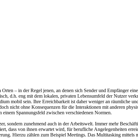
rten – in der Regel jenen, an denen sich Sender und Empfänger einer
h, d.h. eng mit dem lokalen, privaten Lebensumfeld der Nutzer verknüp
 mobil sein. Ihre Erreichbarkeit ist daher weniger an räumliche und 
doch nicht ohne Konsequenzen für die Interaktionen mit anderen phys
in einem Spannungsfeld zwischen verschiedenen Normen.
Nutzer, sondern zunehmend auch in der Arbeitswelt. Immer mehr Beschä
rt, dass von ihnen erwartet wird, für berufliche Angelegenheiten errei
erung. Hierzu zählen zum Beispiel Meetings. Das Multitasking mittels m