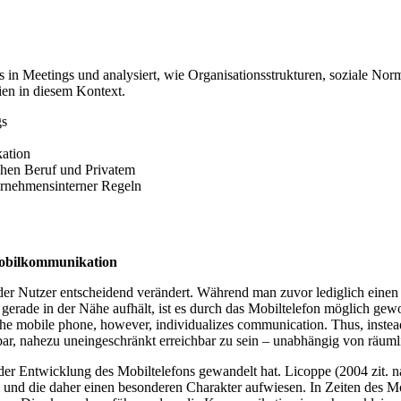
 in Meetings und analysiert, wie Organisationsstrukturen, soziale Nor
ien in diesem Kontext.
gs
ation
chen Beruf und Privatem
ernehmensinterner Regeln
Mobilkommunikation
 der Nutzer entscheidend verändert. Während man zuvor lediglich einen
 gerade in der Nähe aufhält, ist es durch das Mobiltelefon möglich gewo
e mobile phone, however, individualizes communication. Thus, instead of
r, nahezu uneingeschränkt erreichbar zu sein – unabhängig von räuml
it der Entwicklung des Mobiltelefons gewandelt hat. Licoppe (2004 zit. n
 und die daher einen besonderen Charakter aufwiesen. In Zeiten des Mob