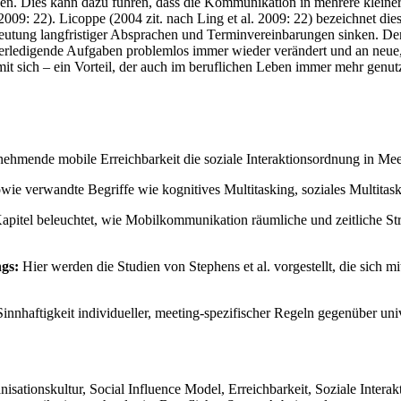
en. Dies kann dazu führen, dass die Kommunikation in mehrere kleinere 
. 2009: 22). Licoppe (2004 zit. nach Ling et al. 2009: 22) bezeichnet 
edeutung langfristiger Absprachen und Terminvereinbarungen sinken. De
 erledigende Aufgaben problemlos immer wieder verändert und an neue,
r mit sich – ein Vorteil, der auch im beruflichen Leben immer mehr genu
nehmende mobile Erreichbarkeit die soziale Interaktionsordnung in Meetin
sowie verwandte Begriffe wie kognitives Multitasking, soziales Multit
pitel beleuchtet, wie Mobilkommunikation räumliche und zeitliche St
ngs:
Hier werden die Studien von Stephens et al. vorgestellt, die sich 
innhaftigkeit individueller, meeting-spezifischer Regeln gegenüber uni
sationskultur, Social Influence Model, Erreichbarkeit, Soziale Inter