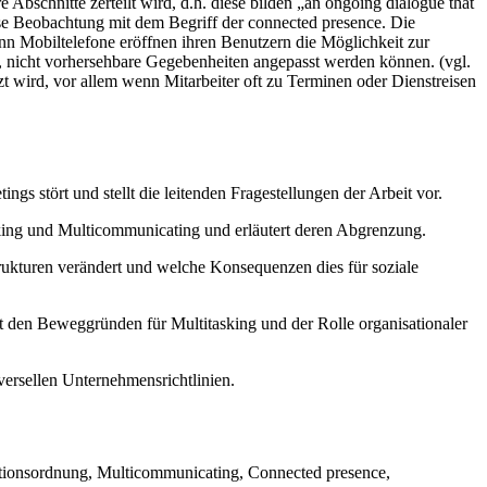
Abschnitte zerteilt wird, d.h. diese bilden „an ongoing dialogue that
diese Beobachtung mit dem Begriff der connected presence. Die
nn Mobiltelefone eröffnen ihren Benutzern die Möglichkeit zur
 nicht vorhersehbare Gegebenheiten angepasst werden können. (vgl.
tzt wird, vor allem wenn Mitarbeiter oft zu Terminen oder Dienstreisen
gs stört und stellt die leitenden Fragestellungen der Arbeit vor.
asking und Multicommunicating und erläutert deren Abgrenzung.
rukturen verändert und welche Konsequenzen dies für soziale
mit den Beweggründen für Multitasking und der Rolle organisationaler
versellen Unternehmensrichtlinien.
aktionsordnung, Multicommunicating, Connected presence,