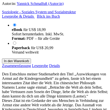
Autor:in:
Yannick Schmalfuß (Autor:in)
Soziologie - Soziales System und Sozialstruktur
Leseprobe & Details
Blick ins Buch
eBook
für
US$ 18,99
Sofort herunterladen. Inkl. MwSt.
Format:
PDF – für alle Geräte
Paperback
für
US$ 20,99
Versand weltweit
In den Warenkorb
Zusammenfassung
Leseprobe
Details
Den Entschluss meiner Studienarbeit den Titel „Auswirkungen von
Armut auf die Kindergesundheit“ zu geben, fasste ich bei einem
interessanten Zitat über die Welt. Ein chinesischer Philosoph
Namens Laotse sagte einmal: „Betrachte die Welt als dein Selbst,
habe Vertrauen zum Sosein der Dinge, liebe die Welt als dein Selbst;
dann kannst du dich um alle Dinge kümmern (Laotse).“
Dieses Zitat ist ein Gedanke der uns Menschen in Verbindung zur
Armut eine andere Welt vorlebt als die Jetzige. Das Ausmaß von
Kinderarmut in Deutschland, besonders in fernöstlichen Ländern ist