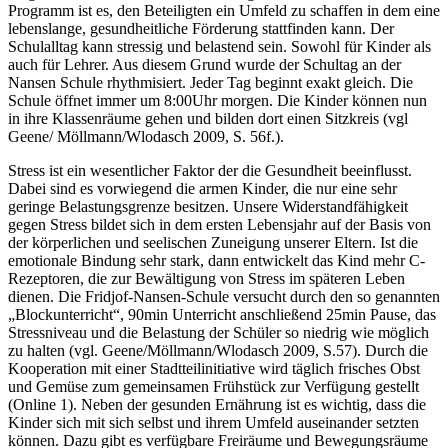
Programm ist es, den Beteiligten ein Umfeld zu schaffen in dem eine
lebenslange, gesundheitliche Förderung stattfinden kann. Der
Schulalltag kann stressig und belastend sein. Sowohl für Kinder als
auch für Lehrer. Aus diesem Grund wurde der Schultag an der
Nansen Schule rhythmisiert. Jeder Tag beginnt exakt gleich. Die
Schule öffnet immer um 8:00Uhr morgen. Die Kinder können nun
in ihre Klassenräume gehen und bilden dort einen Sitzkreis (vgl
Geene/ Möllmann/Wlodasch 2009, S. 56f.).
Stress ist ein wesentlicher Faktor der die Gesundheit beeinflusst.
Dabei sind es vorwiegend die armen Kinder, die nur eine sehr
geringe Belastungsgrenze besitzen. Unsere Widerstandfähigkeit
gegen Stress bildet sich in dem ersten Lebensjahr auf der Basis von
der körperlichen und seelischen Zuneigung unserer Eltern. Ist die
emotionale Bindung sehr stark, dann entwickelt das Kind mehr C-
Rezeptoren, die zur Bewältigung von Stress im späteren Leben
dienen. Die Fridjof-Nansen-Schule versucht durch den so genannten
„Blockunterricht“, 90min Unterricht anschließend 25min Pause, das
Stressniveau und die Belastung der Schüler so niedrig wie möglich
zu halten (vgl. Geene/Möllmann/Wlodasch 2009, S.57). Durch die
Kooperation mit einer Stadtteilinitiative wird täglich frisches Obst
und Gemüse zum gemeinsamen Frühstück zur Verfügung gestellt
(Online 1). Neben der gesunden Ernährung ist es wichtig, dass die
Kinder sich mit sich selbst und ihrem Umfeld auseinander setzten
können. Dazu gibt es verfügbare Freiräume und Bewegungsräume