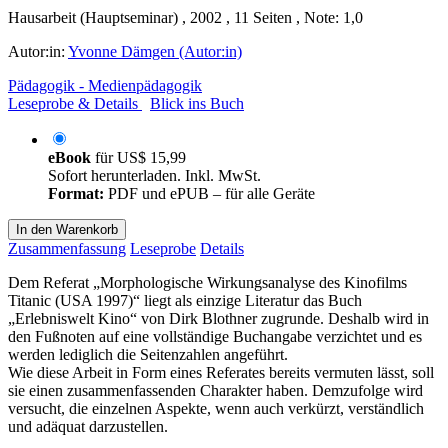
Hausarbeit (Hauptseminar) , 2002 , 11 Seiten , Note: 1,0
Autor:in:
Yvonne Dämgen (Autor:in)
Pädagogik - Medienpädagogik
Leseprobe & Details
Blick ins Buch
eBook
für
US$ 15,99
Sofort herunterladen. Inkl. MwSt.
Format:
PDF und ePUB – für alle Geräte
In den Warenkorb
Zusammenfassung
Leseprobe
Details
Dem Referat „Morphologische Wirkungsanalyse des Kinofilms
Titanic (USA 1997)“ liegt als einzige Literatur das Buch
„Erlebniswelt Kino“ von Dirk Blothner zugrunde. Deshalb wird in
den Fußnoten auf eine vollständige Buchangabe verzichtet und es
werden lediglich die Seitenzahlen angeführt.
Wie diese Arbeit in Form eines Referates bereits vermuten lässt, soll
sie einen zusammenfassenden Charakter haben. Demzufolge wird
versucht, die einzelnen Aspekte, wenn auch verkürzt, verständlich
und adäquat darzustellen.