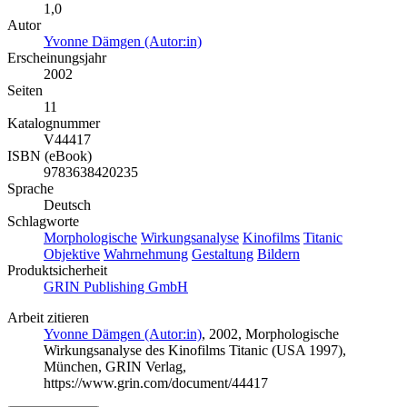
1,0
Autor
Yvonne Dämgen (Autor:in)
Erscheinungsjahr
2002
Seiten
11
Katalognummer
V44417
ISBN (eBook)
9783638420235
Sprache
Deutsch
Schlagworte
Morphologische
Wirkungsanalyse
Kinofilms
Titanic
Objektive
Wahrnehmung
Gestaltung
Bildern
Produktsicherheit
GRIN Publishing GmbH
Arbeit zitieren
Yvonne Dämgen (Autor:in)
, 2002, Morphologische
Wirkungsanalyse des Kinofilms Titanic (USA 1997),
München, GRIN Verlag,
https://www.grin.com/document/44417