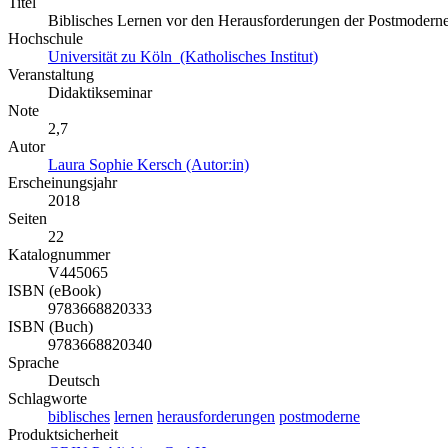
Titel
Biblisches Lernen vor den Herausforderungen der Postmodern
Hochschule
Universität zu Köln (Katholisches Institut)
Veranstaltung
Didaktikseminar
Note
2,7
Autor
Laura Sophie Kersch (Autor:in)
Erscheinungsjahr
2018
Seiten
22
Katalognummer
V445065
ISBN (eBook)
9783668820333
ISBN (Buch)
9783668820340
Sprache
Deutsch
Schlagworte
biblisches
lernen
herausforderungen
postmoderne
Produktsicherheit