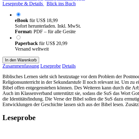
Leseprobe & Details
Blick ins Buch
eBook
für
US$ 18,99
Sofort herunterladen. Inkl. MwSt.
Format:
PDF – für alle Geräte
Paperback
für
US$ 20,99
Versand weltweit
In den Warenkorb
Zusammenfassung
Leseprobe
Details
Biblisches Lernen sieht sich heutzutage vor dem Problem der Postmoder
Religionsunterricht in der Sekundarstufe II noch relevant ist. Um zu
Bibel offen entgegenstehen können. Des Weiteren kann durch die Arbe
Auch im Klassenverband unterstützt sie, sodass die SuS das Wort Gott
die Identitätsfindung. Die Verse der Bibel sollen die SuS dazu ermut
Entwicklungen der Geschichte lassen sich aus der Bibel lesen. Zusät
Leseprobe