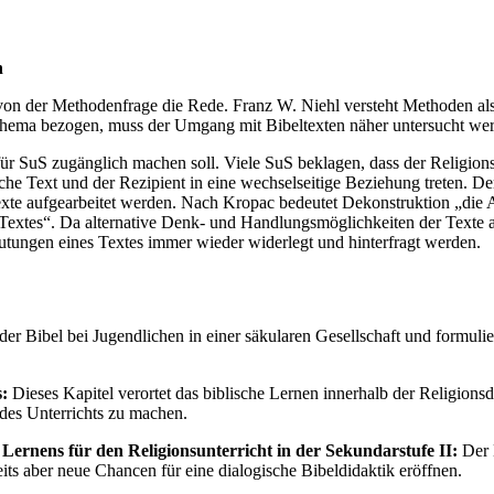
n
 von der Methodenfrage die Rede. Franz W. Niehl versteht Methoden als 
Thema bezogen, muss der Umgang mit Bibeltexten näher untersucht we
für SuS zugänglich machen soll. Viele SuS beklagen, dass der Religion
che Text und der Rezipient in eine wechselseitige Beziehung treten. De
Texte aufgearbeitet werden. Nach Kropac bedeutet Dekonstruktion „die
 Textes“. Da alternative Denk- und Handlungsmöglichkeiten der Texte a
eutungen eines Textes immer wieder widerlegt und hinterfragt werden.
r Bibel bei Jugendlichen in einer säkularen Gesellschaft und formulie
s:
Dieses Kapitel verortet das biblische Lernen innerhalb der Religionsdi
des Unterrichts zu machen.
ernens für den Religionsunterricht in der Sekundarstufe II:
Der H
its aber neue Chancen für eine dialogische Bibeldidaktik eröffnen.