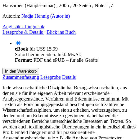
Hausarbeit (Hauptseminar) , 2005 , 20 Seiten , Note: 1,7
Autor:in:
Nadja Hennig (Autor:in)
Anglistik - Linguistik
Leseprobe & Details
Blick ins Buch
eBook
für
US$ 15,99
Sofort herunterladen. Inkl. MwSt.
Format:
PDF und ePUB – für alle Geräte
In den Warenkorb
Zusammenfassung
Leseprobe
Details
Jede wissenschaftliche Disziplin hat Bezugswissenschaften, aus
denen sie für ihre eigenen Arbeit relevant erscheinende
Analysegegenstände, Verfahren und Erkenntnisse entnimmt. Mit
Texten als Forschungsgegenstand beschäftigen sich zahlreiche
Wissenschaftsdisziplinen, um sie zu erhalten, weiterzugeben, zu
deuten und um Erkenntnisse zu gewinnen, dabei haben die
verschiedenen Bereiche unterschiedliche Interessen an Texten. So
werden auch textlinguistische Überlegungen in ein interdisziplinäres
Pro-blemfeld integriert und für praxisorientierte
Anwendungsbereiche, wie z.B. die Analyse von Pressetexten,