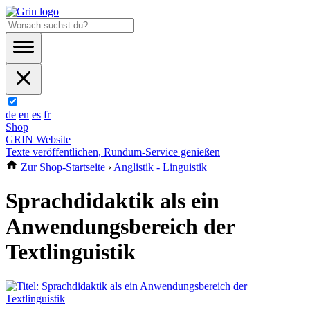
de
en
es
fr
Shop
GRIN Website
Texte veröffentlichen, Rundum-Service genießen
Zur Shop-Startseite
›
Anglistik - Linguistik
Sprachdidaktik als ein
Anwendungsbereich der
Textlinguistik