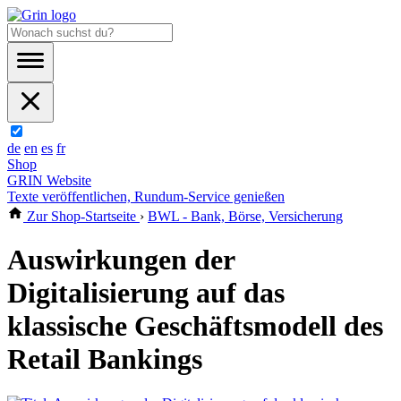
de
en
es
fr
Shop
GRIN Website
Texte veröffentlichen, Rundum-Service genießen
Zur Shop-Startseite
›
BWL - Bank, Börse, Versicherung
Auswirkungen der
Digitalisierung auf das
klassische Geschäftsmodell des
Retail Bankings