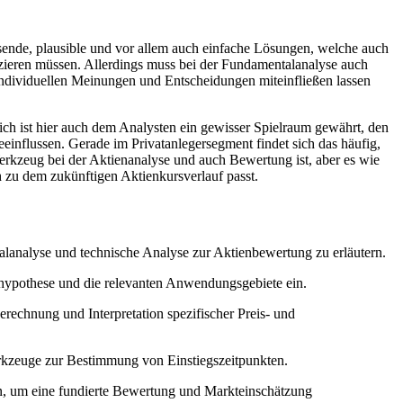
sende, plausible und vor allem auch einfache Lösungen, welche auch
zieren müssen. Allerdings muss bei der Fundamentalanalyse auch
 individuellen Meinungen und Entscheidungen miteinfließen lassen
ch ist hier auch dem Analysten ein gewisser Spielraum gewährt, den
nflussen. Gerade im Privatanlegersegment findet sich das häufig,
Werkzeug bei der Aktienanalyse und auch Bewertung ist, aber es wie
h zu dem zukünftigen Aktienkursverlauf passt.
talanalyse und technische Analyse zur Aktienbewertung zu erläutern.
kthypothese und die relevanten Anwendungsgebiete ein.
rechnung und Interpretation spezifischer Preis- und
erkzeuge zur Bestimmung von Einstiegszeitpunkten.
n, um eine fundierte Bewertung und Markteinschätzung