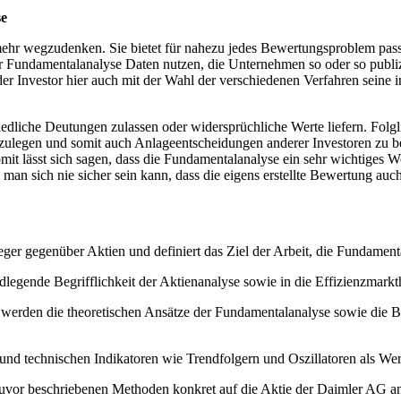
se
 mehr wegzudenken. Sie bietet für nahezu jedes Bewertungsproblem pas
r Fundamentalanalyse Daten nutzen, die Unternehmen so oder so publi
er Investor hier auch mit der Wahl der verschiedenen Verfahren seine
liche Deutungen zulassen oder widersprüchliche Werte liefern. Folgli
egen und somit auch Anlageentscheidungen anderer Investoren zu beei
mit lässt sich sagen, dass die Fundamentalanalyse ein sehr wichtiges 
an sich nie sicher sein kann, dass die eigens erstellte Bewertung auc
eger gegenüber Aktien und definiert das Ziel der Arbeit, die Fundamen
ndlegende Begrifflichkeit der Aktienanalyse sowie in die Effizienzmar
werden die theoretischen Ansätze der Fundamentalanalyse sowie die Be
 und technischen Indikatoren wie Trendfolgern und Oszillatoren als W
uvor beschriebenen Methoden konkret auf die Aktie der Daimler AG a