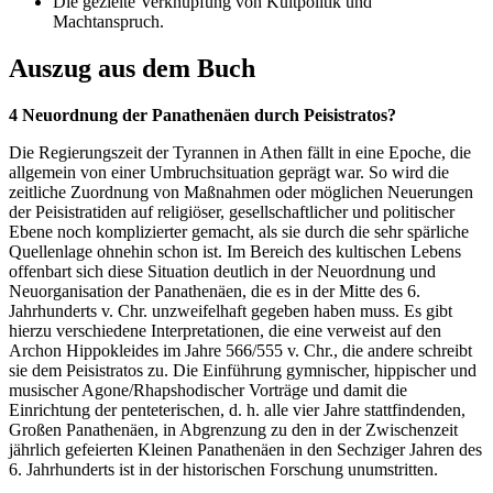
Die gezielte Verknüpfung von Kultpolitik und
Machtanspruch.
Auszug aus dem Buch
4 Neuordnung der Panathenäen durch Peisistratos?
Die Regierungszeit der Tyrannen in Athen fällt in eine Epoche, die
allgemein von einer Umbruchsituation geprägt war. So wird die
zeitliche Zuordnung von Maßnahmen oder möglichen Neuerungen
der Peisistratiden auf religiöser, gesellschaftlicher und politischer
Ebene noch komplizierter gemacht, als sie durch die sehr spärliche
Quellenlage ohnehin schon ist. Im Bereich des kultischen Lebens
offenbart sich diese Situation deutlich in der Neuordnung und
Neuorganisation der Panathenäen, die es in der Mitte des 6.
Jahrhunderts v. Chr. unzweifelhaft gegeben haben muss. Es gibt
hierzu verschiedene Interpretationen, die eine verweist auf den
Archon Hippokleides im Jahre 566/555 v. Chr., die andere schreibt
sie dem Peisistratos zu. Die Einführung gymnischer, hippischer und
musischer Agone/Rhapshodischer Vorträge und damit die
Einrichtung der penteterischen, d. h. alle vier Jahre stattfindenden,
Großen Panathenäen, in Abgrenzung zu den in der Zwischenzeit
jährlich gefeierten Kleinen Panathenäen in den Sechziger Jahren des
6. Jahrhunderts ist in der historischen Forschung unumstritten.