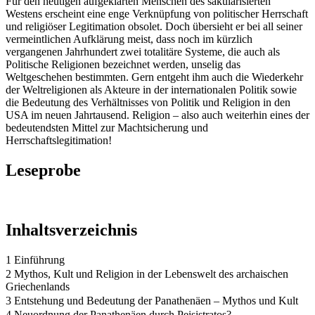
Für den heutigen aufgeklärten Menschen des säkularisierten
Westens erscheint eine enge Verknüpfung von politischer Herrschaft
und religiöser Legitimation obsolet. Doch übersieht er bei all seiner
vermeintlichen Aufklärung meist, dass noch im kürzlich
vergangenen Jahrhundert zwei totalitäre Systeme, die auch als
Politische Religionen bezeichnet werden, unselig das
Weltgeschehen bestimmten. Gern entgeht ihm auch die Wiederkehr
der Weltreligionen als Akteure in der internationalen Politik sowie
die Bedeutung des Verhältnisses von Politik und Religion in den
USA im neuen Jahrtausend. Religion – also auch weiterhin eines der
bedeutendsten Mittel zur Machtsicherung und
Herrschaftslegitimation!
Leseprobe
Inhaltsverzeichnis
1 Einführung
2 Mythos, Kult und Religion in der Lebenswelt des archaischen
Griechenlands
3 Entstehung und Bedeutung der Panathenäen – Mythos und Kult
4 Neuordnung der Panathenäen durch Peisistratos?