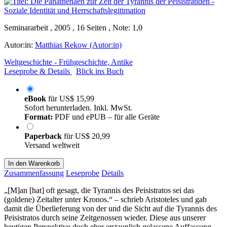
Seminararbeit , 2005 , 16 Seiten , Note: 1,0
Autor:in:
Matthias Rekow (Autor:in)
Weltgeschichte - Frühgeschichte, Antike
Leseprobe & Details
Blick ins Buch
eBook
für
US$ 15,99
Sofort herunterladen. Inkl. MwSt.
Format:
PDF und ePUB – für alle Geräte
Paperback
für
US$ 20,99
Versand weltweit
In den Warenkorb
Zusammenfassung
Leseprobe
Details
„[M]an [hat] oft gesagt, die Tyrannis des Peisistratos sei das
(goldene) Zeitalter unter Kronos.“ – schrieb Aristoteles und gab
damit die Überlieferung von der und die Sicht auf die Tyrannis des
Peisistratos durch seine Zeitgenossen wieder. Diese aus unserer
heutigen Perspektive doch eher erstaunlich gelassene Auffassung