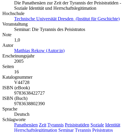
Die Panathenäen zur Zeit der Tyrannis der Peisistratiden -
Soziale Identität und Herrschaftslegitimation
Hochschule
Technische Universität Dresden (Institut für Geschichte)
Veranstaltung
Seminar: Die Tyrannis des Peisistratos
Note
1,0
Autor
Matthias Rekow (Autor:in)
Erscheinungsjahr
2005
Seiten
16
Katalognummer
V44728
ISBN (eBook)
9783638422727
ISBN (Buch)
9783638802390
Sprache
Deutsch
Schlagworte
Panathenäen
Zeit
Tyrannis
Peisistratiden
Soziale
Identität
Herrschaftslegitimation
Seminar
Tyrannis
Peisistratos