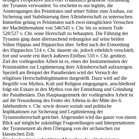
der Tyrannis verwundert. So erscheint es nur legitim, die
Anstrengungen des Peisistratos und seiner Söhne zum Ausbau, zur
Sicherung und Stabilisierung ihrer Alleinherrschaft zu untersuchen.
Immerhin gelang es Peisistratos nach zwei missglückten Versuchen
der Machtübernahme von 546/545 v. Chr. bis zu seinem Tode
528/527 v. Chr. seine Herrschaft zu behaupten. Die Führung der
Tyrannis ging dann überraschend reibungslos auf seine beiden
Söhne Hippias und Hipparchos über. Selbst nach der Ermordung
des Hipparchos 514 v. Chr. dauerte sie, jedoch erheblich verschärft,
fort und wurde erst durch äußeren Einfluss 510 v. Chr. gestürzt.
Ziel der vorliegenden Arbeit ist es, eines der Instrumentarien der
Peisistratiden zur Legitimierung ihrer Alleinherrschaft aufzuzeigen.
Speziell am Beispiel der Panathenäen wird der Versuch der
religiösen Herrschaftslegitimation dargestellt. Dazu wird auf die
Begriffe von Mythos, Kult und Religion eingegangen, anschließend
folgt ein Exkurs in den Mythos von der Entstehung und Gründung
der Panathenäen. Das Hauptaugenmerk der vorliegenden Arbeit ist
auf die Neuordnung des Festes der Athena in der Mitte des 6.
Jahrhunderts v. Chr. sowie dessen soziale und politische
Implikationen zur Sicherung und Legitimierung der
Tyrannenherrschaft gerichtet. Abgerundet wird das ganze von einem
Blick auf mögliche zukünftige Fragestellungen und Interpretationen
der Tyrannenzeit als dem Übergang von der archaischen zur
klassischen Zeit.