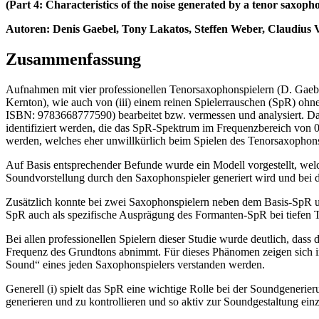
(Part 4: Characteristics of the noise generated by a tenor saxoph
Autoren: Denis Gaebel, Tony Lakatos, Steffen Weber, Claudius
Zusammenfassung
Aufnahmen mit vier professionellen Tenorsaxophonspielern (D. Gaebel,
Kernton), wie auch von (iii) einem reinen Spielerrauschen (SpR) o
ISBN: 9783668777590) bearbeitet bzw. vermessen und analysiert. Da
identifiziert werden, die das SpR-Spektrum im Frequenzbereich von
werden, welches eher unwillkürlich beim Spielen des Tenorsaxophons
Auf Basis entsprechender Befunde wurde ein Modell vorgestellt, wel
Soundvorstellung durch den Saxophonspieler generiert wird und bei d
Zusätzlich konnte bei zwei Saxophonspielern neben dem Basis-SpR 
SpR auch als spezifische Ausprägung des Formanten-SpR bei tiefen 
Bei allen professionellen Spielern dieser Studie wurde deutlich, das
Frequenz des Grundtons abnimmt. Für dieses Phänomen zeigen sich ind
Sound“ eines jeden Saxophonspielers verstanden werden.
Generell (i) spielt das SpR eine wichtige Rolle bei der Soundgenerie
generieren und zu kontrollieren und so aktiv zur Soundgestaltung ein