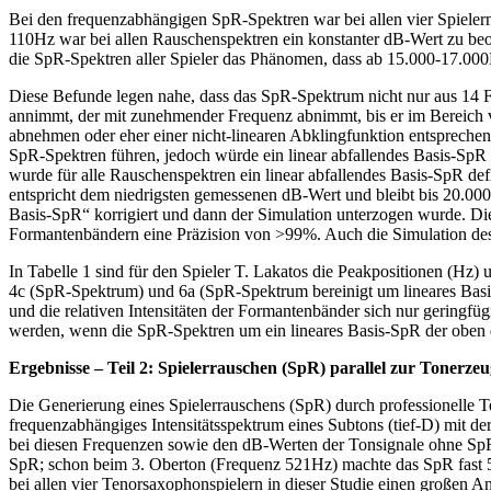
Bei den frequenzabhängigen SpR-Spektren war bei allen vier Spieler
110Hz war bei allen Rauschenspektren ein konstanter dB-Wert zu beo
die SpR-Spektren aller Spieler das Phänomen, dass ab 15.000-17.00
Diese Befunde legen nahe, dass das SpR-Spektrum nicht nur aus 14 F
annimmt, der mit zunehmender Frequenz abnimmt, bis er im Bereich 
abnehmen oder eher einer nicht-linearen Abklingfunktion entspreche
SpR-Spektren führen, jedoch würde ein linear abfallendes Basis-SpR
wurde für alle Rauschenspektren ein linear abfallendes Basis-SpR de
entspricht dem niedrigsten gemessenen dB-Wert und bleibt bis 20.000H
Basis-SpR“ korrigiert und dann der Simulation unterzogen wurde. 
Formantenbändern eine Präzision von >99%. Auch die Simulation d
In Tabelle 1 sind für den Spieler T. Lakatos die Peakpositionen (Hz)
4c (SpR-Spektrum) und 6a (SpR-Spektrum bereinigt um lineares Basi
und die relativen Intensitäten der Formantenbänder sich nur geringfü
werden, wenn die SpR-Spektren um ein lineares Basis-SpR der oben de
Ergebnisse – Teil 2: Spielerrauschen (SpR) parallel zur Tonerze
Die Generierung eines Spielerrauschens (SpR) durch professionelle Te
frequenzabhängiges Intensitätsspektrum eines Subtons (tief-D) mit 
bei diesen Frequenzen sowie den dB-Werten der Tonsignale ohne SpR-
SpR; schon beim 3. Oberton (Frequenz 521Hz) machte das SpR fast
bei allen vier Tenorsaxophonspielern in dieser Studie einen großen A