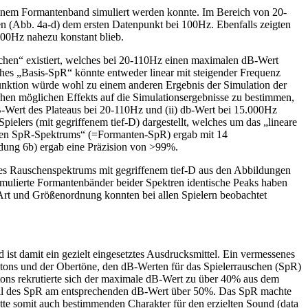
einem Formantenband simuliert werden konnte. Im Bereich von 20-
n (Abb. 4a-d) dem ersten Datenpunkt bei 100Hz. Ebenfalls zeigten
00Hz nahezu konstant blieb.
chen“ existiert, welches bei 20-110Hz einen maximalen dB-Wert
hes „Basis-SpR“ könnte entweder linear mit steigender Frequenz
unktion würde wohl zu einem anderen Ergebnis der Simulation der
chen möglichen Effekts auf die Simulationsergebnisse zu bestimmen,
dB-Wert des Plateaus bei 20-110Hz und (ii) db-Wert bei 15.000Hz
ielers (mit gegriffenem tief-D) dargestellt, welches um das „lineare
gten SpR-Spektrums“ (=Formanten-SpR) ergab mit 14
ung 6b) ergab eine Präzision von >99%.
r des Rauschenspektrums mit gegriffenem tief-D aus den Abbildungen
mulierte Formantenbänder beider Spektren identische Peaks haben
n Art und Größenordnung konnten bei allen Spielern beobachtet
ist damit ein gezielt eingesetztes Ausdrucksmittel. Ein vermessenes
dtons und der Obertöne, den dB-Werten für das Spielerrauschen (SpR)
tons rekrutierte sich der maximale dB-Wert zu über 40% aus dem
eil des SpR am entsprechenden dB-Wert über 50%. Das SpR machte
atte somit auch bestimmenden Charakter für den erzielten Sound (data