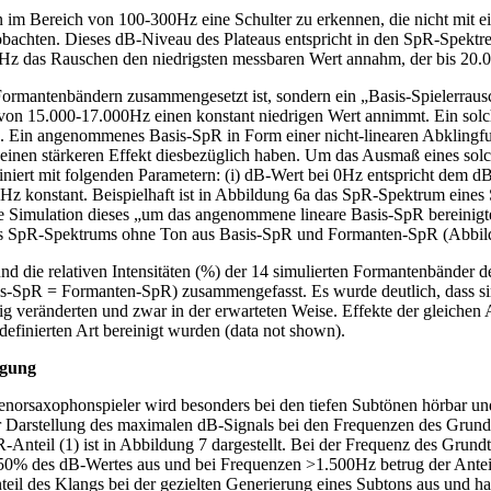
n im Bereich von 100-300Hz eine Schulter zu erkennen, die nicht mit 
bachten. Dieses dB-Niveau des Plateaus entspricht in den SpR-Spektre
0Hz das Rauschen den niedrigsten messbaren Wert annahm, der bis 20.0
ormantenbändern zusammengesetzt ist, sondern ein „Basis-Spielerraus
von 15.000-17.000Hz einen konstant niedrigen Wert annimmt. Ein solc
n. Ein angenommenes Basis-SpR in Form einer nicht-linearen Abklingf
 einen stärkeren Effekt diesbezüglich haben. Um das Ausmaß eines sol
finiert mit folgenden Parametern: (i) dB-Wert bei 0Hz entspricht dem 
z konstant. Beispielhaft ist in Abbildung 6a das SpR-Spektrum eines Sp
Die Simulation dieses „um das angenommene lineare Basis-SpR bereini
es SpR-Spektrums ohne Ton aus Basis-SpR und Formanten-SpR (Abbild
 und die relativen Intensitäten (%) der 14 simulierten Formantenbände
s-SpR = Formanten-SpR) zusammengefasst. Es wurde deutlich, dass si
gig veränderten und zwar in der erwarteten Weise. Effekte der gleiche
finierten Art bereinigt wurden (data not shown).
ugung
norsaxophonspieler wird besonders bei den tiefen Subtönen hörbar und 
der Darstellung des maximalen dB-Signals bei den Frequenzen des Grun
Anteil (1) ist in Abbildung 7 dargestellt. Bei der Frequenz des Grund
 50% des dB-Wertes aus und bei Frequenzen >1.500Hz betrug der Ant
nteil des Klangs bei der gezielten Generierung eines Subtons aus und h