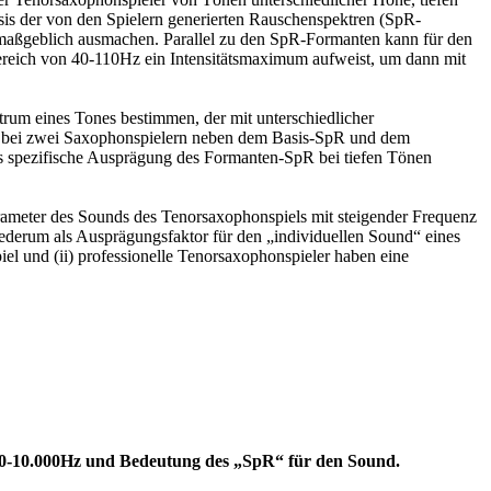
is der von den Spielern generierten Rauschenspektren (SpR-
 maßgeblich ausmachen. Parallel zu den SpR-Formanten kann für den
Bereich von 40-110Hz ein Intensitätsmaximum aufweist, um dann mit
rum eines Tones bestimmen, der mit unterschiedlicher
ann bei zwei Saxophonspielern neben dem Basis-SpR und dem
 spezifische Ausprägung des Formanten-SpR bei tiefen Tönen
 Parameter des Sounds des Tenorsaxophonspiels mit steigender Frequenz
ederum als Ausprägungsfaktor für den „individuellen Sound“ eines
el und (ii) professionelle Tenorsaxophonspieler haben eine
n 0-10.000Hz und Bedeutung des „SpR“ für den Sound.