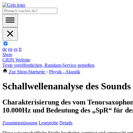
de
en
es
fr
Shop
GRIN Website
Texte veröffentlichen, Rundum-Service genießen
Zur Shop-Startseite
›
Physik - Akustik
Schallwellenanalyse des Sounds 
Charakterisierung des vom Tenorsaxophons
10.000Hz und Bedeutung des „SpR“ für de
Zusammenfassung
Leseprobe
Details
Diese wissenschaftliche Studie bearbeitet, vermisst und untersucht 