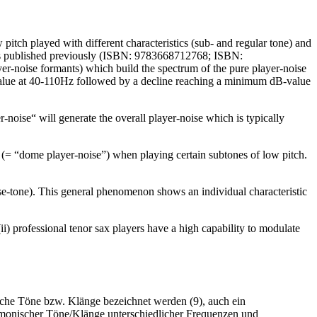
 pitch played with different characteristics (sub- and regular tone) and
hods published previously (ISBN: 9783668712768; ISBN:
er-noise formants) which build the spectrum of the pure player-noise
value at 40-110Hz followed by a decline reaching a minimum dB-value
noise“ will generate the overall player-noise which is typically
se (= “dome player-noise”) when playing certain subtones of low pitch.
base-tone). This general phenomenon shows an individual characteristic
ii) professional tenor sax players have a high capability to modulate
sche Töne bzw. Klänge bezeichnet werden (9), auch ein
rmonischer Töne/Klänge unterschiedlicher Frequenzen und