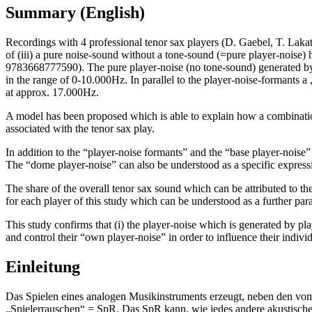
Summary (English)
Recordings with 4 professional tenor sax players (D. Gaebel, T. Lakatos
of (iii) a pure noise-sound without a tone-sound (=pure player-nois
9783668777590). The pure player-noise (no tone-sound) generated by t
in the range of 0-10.000Hz. In parallel to the player-noise-forman
at approx. 17.000Hz.
A model has been proposed which is able to explain how a combination 
associated with the tenor sax play.
In addition to the “player-noise formants” and the “base player-noise”
The “dome player-noise” can also be understood as a specific expressi
The share of the overall tenor sax sound which can be attributed to th
for each player of this study which can be understood as a further para
This study confirms that (i) the player-noise which is generated by pla
and control their “own player-noise” in order to influence their indivi
Einleitung
Das Spielen eines analogen Musikinstruments erzeugt, neben den vom
„Spielerrauschen“ = SpR. Das SpR kann, wie jedes andere akustische