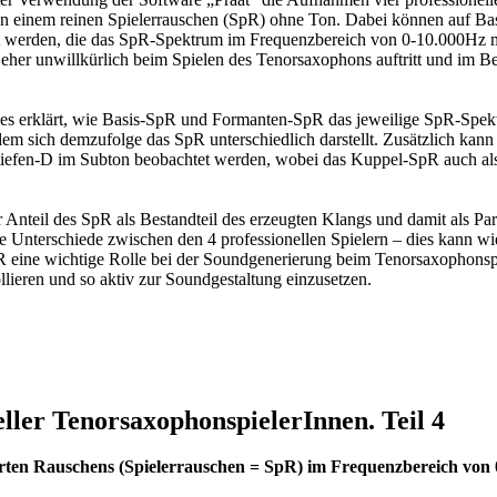
on einem reinen Spielerrauschen (SpR) ohne Ton. Dabei können auf Bas
ert werden, die das SpR-Spektrum im Frequenzbereich von 0-10.000Hz
eher unwillkürlich beim Spielen des Tenorsaxophons auftritt und im 
hes erklärt, wie Basis-SpR und Formanten-SpR das jeweilige SpR-Spekt
dem sich demzufolge das SpR unterschiedlich darstellt. Zusätzlich k
iefen-D im Subton beobachtet werden, wobei das Kuppel-SpR auch als
 der Anteil des SpR als Bestandteil des erzeugten Klangs und damit als
e Unterschiede zwischen den 4 professionellen Spielern – dies kann wi
pR eine wichtige Rolle bei der Soundgenerierung beim Tenorsaxophonspi
llieren und so aktiv zur Soundgestaltung einzusetzen.
eller TenorsaxophonspielerInnen. Teil 4
ierten Rauschens (Spielerrauschen = SpR) im Frequenzbereich vo