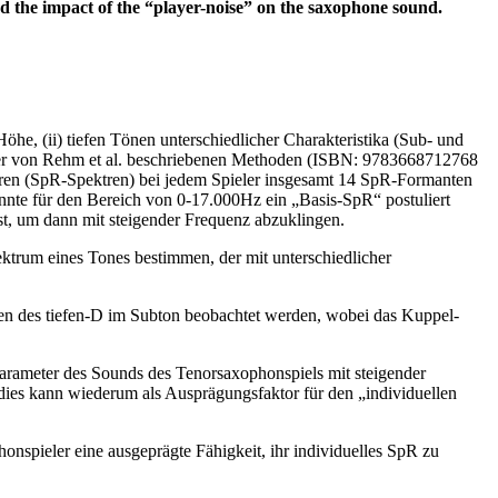
nd the impact of the “player-noise” on the saxophone sound.
he, (ii) tiefen Tönen unterschiedlicher Charakteristika (Sub- und
 der von Rehm et al. beschriebenen Methoden (ISBN: 9783668712768
tren (SpR-Spektren) bei jedem Spieler insgesamt 14 SpR-Formanten
nte für den Bereich von 0-17.000Hz ein „Basis-SpR“ postuliert
t, um dann mit steigender Frequenz abzuklingen.
ktrum eines Tones bestimmen, der mit unterschiedlicher
n des tiefen-D im Subton beobachtet werden, wobei das Kuppel-
 Parameter des Sounds des Tenorsaxophonspiels mit steigender
dies kann wiederum als Ausprägungsfaktor für den „individuellen
onspieler eine ausgeprägte Fähigkeit, ihr individuelles SpR zu