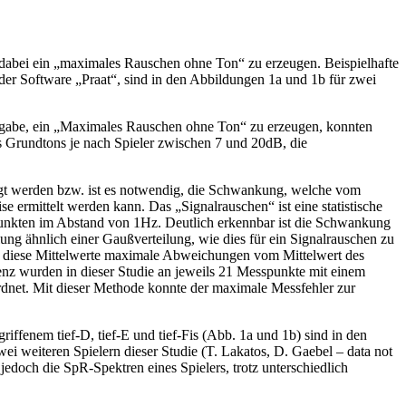
nd dabei ein „maximales Rauschen ohne Ton“ zu erzeugen. Beispielhafte
der Software „Praat“, sind in den Abbildungen 1a und 1b für zwei
orgabe, ein „Maximales Rauschen ohne Ton“ zu erzeugen, konnten
es Grundtons je nach Spieler zwischen 7 und 20dB, die
tigt werden bzw. ist es notwendig, die Schwankung, welche vom
e ermittelt werden kann. Das „Signalrauschen“ ist eine statistische
spunkten im Abstand von 1Hz. Deutlich erkennbar ist die Schwankung
ung ähnlich einer Gaußverteilung, wie dies für ein Signalrauschen zu
en diese Mittelwerte maximale Abweichungen vom Mittelwert des
z wurden in dieser Studie an jeweils 21 Messpunkte mit einem
dnet. Mit dieser Methode konnte der maximale Messfehler zur
ffenem tief-D, tief-E und tief-Fis (Abb. 1a und 1b) sind in den
zwei weiteren Spielern dieser Studie (T. Lakatos, D. Gaebel – data not
edoch die SpR-Spektren eines Spielers, trotz unterschiedlich