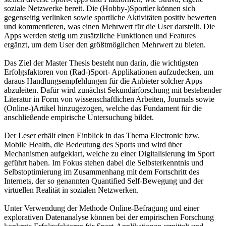
soziale Netzwerke bereit. Die (Hobby-)Sportler können sich
gegenseitig verlinken sowie sportliche Aktivitäten positiv bewerten
und kommentieren, was einen Mehrwert für die User darstellt. Die
Apps werden stetig um zusätzliche Funktionen und Features
ergänzt, um dem User den größtmöglichen Mehrwert zu bieten.
Das Ziel der Master Thesis besteht nun darin, die wichtigsten
Erfolgsfaktoren von (Rad-)Sport- Applikationen aufzudecken, um
daraus Handlungsempfehlungen für die Anbieter solcher Apps
abzuleiten. Dafür wird zunächst Sekundärforschung mit bestehender
Literatur in Form von wissenschaftlichen Arbeiten, Journals sowie
(Online-)Artikel hinzugezogen, welche das Fundament für die
anschließende empirische Untersuchung bildet.
Der Leser erhält einen Einblick in das Thema Electronic bzw.
Mobile Health, die Bedeutung des Sports und wird über
Mechanismen aufgeklart, welche zu einer Digitalisierung im Sport
geführt haben. Im Fokus stehen dabei die Selbsterkenntnis und
Selbstoptimierung im Zusammenhang mit dem Fortschritt des
Internets, der so genannten Quantified Self-Bewegung und der
virtuellen Realität in sozialen Netzwerken.
Unter Verwendung der Methode Online-Befragung und einer
explorativen Datenanalyse können bei der empirischen Forschung