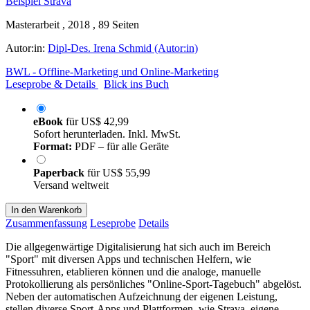
Masterarbeit , 2018 , 89 Seiten
Autor:in:
Dipl-Des. Irena Schmid (Autor:in)
BWL - Offline-Marketing und Online-Marketing
Leseprobe & Details
Blick ins Buch
eBook
für
US$ 42,99
Sofort herunterladen. Inkl. MwSt.
Format:
PDF – für alle Geräte
Paperback
für
US$ 55,99
Versand weltweit
In den Warenkorb
Zusammenfassung
Leseprobe
Details
Die allgegenwärtige Digitalisierung hat sich auch im Bereich
"Sport" mit diversen Apps und technischen Helfern, wie
Fitnessuhren, etablieren können und die analoge, manuelle
Protokollierung als persönliches "Online-Sport-Tagebuch" abgelöst.
Neben der automatischen Aufzeichnung der eigenen Leistung,
stellen diverse Sport-Apps und Plattformen, wie Strava, eigene