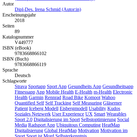
Autor
Dipl-Des. Irena Schmid (Autor:in)
Erscheinungsjahr
2018
Seiten
89
Katalognummer
V449777
ISBN (eBook)
9783668866102
ISBN (Buch)
9783668866119
Sprache
Deutsch
Schlagworte
Strava
Sportapp
Sport App
Gesundheits App
Gesundheitsapp
Fitnessapp
App
Mobile Health
E-Health
m-Health
Electronic
Health
Garmin
Rennrad
Road Bike
Komoot
Wahoo
Quantified Self
Self Tracking
Self Measuring
Gläserner
Patient
Iceberg Modell
Eisbergmodell
Usability
Kudos
Soziales Netzwerk
User Experience
UX
Smart
Wearables
Sport 2.0
Digitalisierung im Sport
Selbstoptimierung
Social
Media
Radsport App
Ubiquitous Computing
HeatMap
Digitalisierung
Global HeatMap
Motivation
Motivation im
Sport
Sport ist Mord
Selbsterkenntnis