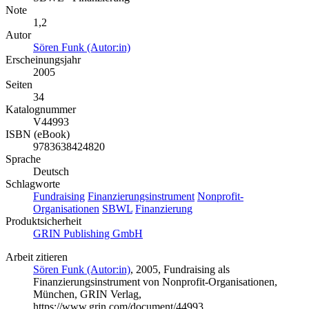
Note
1,2
Autor
Sören Funk (Autor:in)
Erscheinungsjahr
2005
Seiten
34
Katalognummer
V44993
ISBN (eBook)
9783638424820
Sprache
Deutsch
Schlagworte
Fundraising
Finanzierungsinstrument
Nonprofit-
Organisationen
SBWL
Finanzierung
Produktsicherheit
GRIN Publishing GmbH
Arbeit zitieren
Sören Funk (Autor:in)
, 2005, Fundraising als
Finanzierungsinstrument von Nonprofit-Organisationen,
München, GRIN Verlag,
https://www.grin.com/document/44993