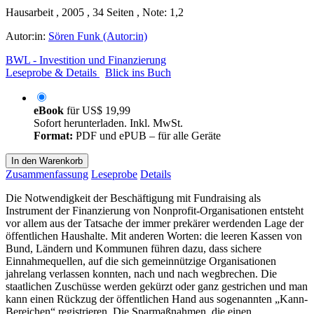
Hausarbeit , 2005 , 34 Seiten , Note: 1,2
Autor:in:
Sören Funk (Autor:in)
BWL - Investition und Finanzierung
Leseprobe & Details
Blick ins Buch
eBook
für
US$ 19,99
Sofort herunterladen. Inkl. MwSt.
Format:
PDF und ePUB – für alle Geräte
In den Warenkorb
Zusammenfassung
Leseprobe
Details
Die Notwendigkeit der Beschäftigung mit Fundraising als
Instrument der Finanzierung von Nonprofit-Organisationen entsteht
vor allem aus der Tatsache der immer prekärer werdenden Lage der
öffentlichen Haushalte. Mit anderen Worten: die leeren Kassen von
Bund, Ländern und Kommunen führen dazu, dass sichere
Einnahmequellen, auf die sich gemeinnützige Organisationen
jahrelang verlassen konnten, nach und nach wegbrechen. Die
staatlichen Zuschüsse werden gekürzt oder ganz gestrichen und man
kann einen Rückzug der öffentlichen Hand aus sogenannten „Kann-
Bereichen“ registrieren. Die Sparmaßnahmen, die einen