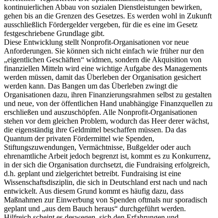
kontinuierlichen Abbau von sozialen Dienstleistungen bewirken,
gehen bis an die Grenzen des Gesetzes. Es werden wohl in Zukunft
ausschließlich Fördergelder vergeben, für die es eine im Gesetz
festgeschriebene Grundlage gibt.
Diese Entwicklung stellt Nonprofit-Organisationen vor neue
Anforderungen. Sie können sich nicht einfach wie früher nur den
„eigentlichen Geschäften“ widmen, sondern die Akquisition von
finanziellen Mitteln wird eine wichtige Aufgabe des Managements
werden müssen, damit das Überleben der Organisation gesichert
werden kann. Das Bangen um das Überleben zwingt die
Organisationen dazu, ihren Finanzierungsrahmen selbst zu gestalten
und neue, von der öffentlichen Hand unabhängige Finanzquellen zu
erschließen und auszuschöpfen. Alle Nonprofit-Organisationen
stehen vor dem gleichen Problem, wodurch das Heer derer wächst,
die eigenständig ihre Geldmittel beschaffen müssen. Da das
Quantum der privaten Fördermittel wie Spenden,
Stiftungszuwendungen, Vermächtnisse, Bußgelder oder auch
ehrenamtliche Arbeit jedoch begrenzt ist, kommt es zu Konkurrenz,
in der sich die Organisation durchsetzt, die Fundraising erfolgreich,
d.h. geplant und zielgerichtet betreibt. Fundraising ist eine
Wissenschaftsdisziplin, die sich in Deutschland erst nach und nach
entwickelt. Aus diesem Grund kommt es häufig dazu, dass
Maßnahmen zur Einwerbung von Spenden oftmals nur sporadisch
geplant und „aus dem Bauch heraus“ durchgeführt werden.
Hilfreich scheint es deswegen, sich den Erfahrungen und