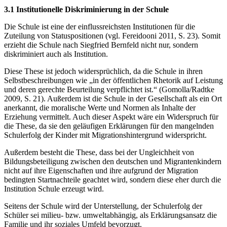
3.1 Institutionelle Diskriminierung in der Schule
Die Schule ist eine der einflussreichsten Institutionen für die
Zuteilung von Statuspositionen (vgl. Fereidooni 2011, S. 23). Somit
erzieht die Schule nach Siegfried Bernfeld nicht nur, sondern
diskriminiert auch als Institution.
Diese These ist jedoch widersprüchlich, da die Schule in ihren
Selbstbeschreibungen wie „in der öffentlichen Rhetorik auf Leistung
und deren gerechte Beurteilung verpflichtet ist.“ (Gomolla/Radtke
2009, S. 21). Außerdem ist die Schule in der Gesellschaft als ein Ort
anerkannt, die moralische Werte und Normen als Inhalte der
Erziehung vermittelt. Auch dieser Aspekt wäre ein Widerspruch für
die These, da sie den geläufigen Erklärungen für den mangelnden
Schulerfolg der Kinder mit Migrationshintergrund widerspricht.
Außerdem besteht die These, dass bei der Ungleichheit von
Bildungsbeteiligung zwischen den deutschen und Migrantenkindern
nicht auf ihre Eigenschaften und ihre aufgrund der Migration
bedingten Startnachteile geachtet wird, sondern diese eher durch die
Institution Schule erzeugt wird.
Seitens der Schule wird der Unterstellung, der Schulerfolg der
Schüler sei milieu- bzw. umweltabhängig, als Erklärungsansatz die
Familie und ihr soziales Umfeld bevorzugt.