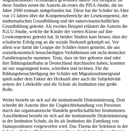
diese Studien nennt die Autorin als erstes die PISA-Studie, die im
Jahre 2000 erstmals stattgefunden hat. Diese hat die Schüler im Alter
von 15 Jahren über die Kompetenzbereiche der Lesekompetenz, der
mathematischen Grundbildung und der naturwissenschaftlichen
Grundbildung getestet. Als zweites Beispiel erläutert die Autorin die
IGLU-Studie, welche die Kinder der vierten Klasse auf ihre
Lesekompetenz getestet hat. In beiden Studien kam heraus, dass der
schulische Erfolg eng an die soziale Herkunft geknüpft sei. Vor
allem war damit die Gruppe der Schüler-/innen gemeint, die aus
sozioökonomisch benachteiligten Verhältnissen mit nicht-deutscher
Familiensprache stammen. Trotz, dass sie hier geboren sind oder
ihre Bildungslaufbahn in Deutschland durchlaufen haben, konnten
sie nur ungenügend lesen, schreiben und rechnen. Für die
Bildungsbenachteiligung der Schüler mit Migrationshintergrund
spielt außer dem Faktor der Herkunft aber auch die Subjektivität
seitens der Lehrkräfte und die Schule als Institution eine große
Rolle.
Weiter bezieht sie sich auf die institutionelle Diskriminierung. Dort
schreibt die Autorin über die Ungleichbehandlung von Personen
durch das organisatorische Handeln gesellschaftlicher Institutionen.
Anschließend bezieht sie sich auf die institutionelle Diskriminierung
in der Institution Schule, da ihr als Institution die Zuteilung von
Statuspositionen vorgeworfen wird. Das Thema der Selektion in der