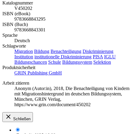
Katalognummer
V450202
ISBN (eBook)
9783668843295
ISBN (Buch)
9783668843301
Sprache
Deutsch
Schlagworte
Migration
Bildung
Benachteiligung
Diskriminierung
Institution
institutionelle Diskriminierung
PISA
IGLU
Bildungschancen
Schule
Bildungssystem
Selektion
Produktsicherheit
GRIN Publishing GmbH
Arbeit zitieren
Anonym (Autor:in)
, 2018, Die Benachteiligung von Kindern
mit Migrationshintergrund im deutschen Bildungssystem,
München, GRIN Verlag,
https://www.grin.com/document/450202
Schließen