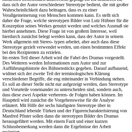
dass sich der Autor verschiedener Stereotype bedient, die mit großer
Wahrscheinlichkeit dazu beitragen, dass es zu einer
Verallgemeinerung von Menschen kommen kann. Es stellt sich
daher die Frage, welche stereotypen Bilder von Lutz Hübner für die
Konzeption seines Werkes genutzt werden und welches Ausmaß sie
hierbei annehmen. Diese Frage ist von großem Interesse, weil
hierdurch zunächst belegt werden kann, dass der Autor in seinem
Werk allgemein mit Stereo- typen arbeitet, aber auch dass diese
Stereotype gezielt verwendet werden, um einen bestimmten Effekt
bei den Rezipienten zu erzielen.
Im ersten Teil dieser Arbeit wird die Fabel des Dramas vorgestellt.
Des Weiteren werden Informationen zum Autor und zur
Aufführungshistorie des Bühnenstücks gegeben. Darauf aufbauend,
widmet sich der zweite Teil der terminologischen Klärung
verschiedener Begriffe, die eng miteinander in Verbindung stehen.
Es soll an dieser Stelle nicht nur aufgezeigt werden, dass Stereotype
und Vorurteile voneinander zu unterscheiden sind, sondern auch,
dass diese zwei Aspekte verheeren- de Folgen haben können. Im
Hauptteil wird zunächst die Vorgehensweise für die Analyse
erläutert. Mit Hilfe der sechs häufigsten Stereotype über in
Deutschland lebende Türken und der Figurencharakterisierung von
Manfred Pfister sollen dann die stereotypen Bilder des Dramas
herausgefiltert werden. Mit einem Fazit und einer kurzen
Schlussbemerkung werden dann die Ergebnisse der Arbeit
resümiert.