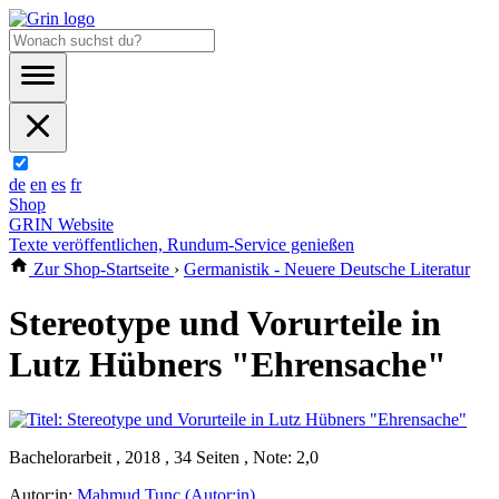
de
en
es
fr
Shop
GRIN Website
Texte veröffentlichen, Rundum-Service genießen
Zur Shop-Startseite
›
Germanistik - Neuere Deutsche Literatur
Stereotype und Vorurteile in
Lutz Hübners "Ehrensache"
Bachelorarbeit , 2018 , 34 Seiten , Note: 2,0
Autor:in:
Mahmud Tunc (Autor:in)