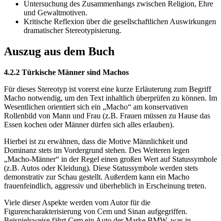
Untersuchung des Zusammenhangs zwischen Religion, Ehre
und Gewaltmotiven.
Kritische Reflexion über die gesellschaftlichen Auswirkungen
dramatischer Stereotypisierung.
Auszug aus dem Buch
4.2.2 Türkische Männer sind Machos
Für dieses Stereotyp ist vorerst eine kurze Erläuterung zum Begriff
Macho notwendig, um den Text inhaltlich überprüfen zu können. Im
Wesentlichen orientiert sich ein „Macho“ am konservativen
Rollenbild von Mann und Frau (z.B. Frauen müssen zu Hause das
Essen kochen oder Männer dürfen sich alles erlauben).
Hierbei ist zu erwähnen, dass die Motive Männlichkeit und
Dominanz stets im Vordergrund stehen. Des Weiteren legen
„Macho-Männer“ in der Regel einen großen Wert auf Statussymbole
(z.B. Autos oder Kleidung). Diese Statussymbole werden stets
demonstrativ zur Schau gestellt. Außerdem kann ein Macho
frauenfeindlich, aggressiv und überheblich in Erscheinung treten.
Viele dieser Aspekte werden vom Autor für die
Figurencharakterisierung von Cem und Sinan aufgegriffen.
Beispielsweise fährt Cem ein Auto der Marke BMW, was in