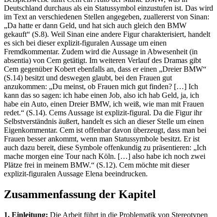
Deutschland durchaus als ein Statussymbol einzustufen ist. Das wird
im Text an verschiedenen Stellen angegeben, zuallererst von Sinan:
„Da hatte er dann Geld, und hat sich auch gleich den BMW
gekauft“ (S.8). Weil Sinan eine andere Figur charakterisiert, handelt
es sich bei dieser explizit-figuralen Aussage um einen
Fremdkommentar. Zudem wird die Aussage in Abwesenheit (in
absentia) von Cem getätigt. Im weiteren Verlauf des Dramas gibt
Cem gegenüber Kobert ebenfalls an, dass er einen „Dreier BMW“
(S.14) besitzt und deswegen glaubt, bei den Frauen gut
anzukommen: „Du meinst, ob Frauen mich gut finden? […] Ich
kann das so sagen: ich habe einen Job, also ich hab Geld, ja, ich
habe ein Auto, einen Dreier BMW, ich weiß, wie man mit Frauen
redet.“ (S.14). Cems Aussage ist explizit-figural. Da die Figur ihr
Selbstverständnis äußert, handelt es sich an dieser Stelle um einen
Eigenkommentar. Cem ist offenbar davon überzeugt, dass man bei
Frauen besser ankommt, wenn man Statussymbole besitzt. Er ist
auch dazu bereit, diese Symbole offenkundig zu präsentieren: „Ich
mache morgen eine Tour nach Köln. […] also habe ich noch zwei
Plätze frei in meinem BMW.“ (S.12). Cem möchte mit dieser
explizit-figuralen Aussage Elena beeindrucken.
Zusammenfassung der Kapitel
1. Einleitung:
Die Arbeit führt in die Problematik von Stereotypen