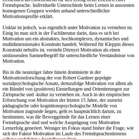
Fremdsprache. Individuelle Unterschiede beim Lernen in ansonsten
homogenen Gruppen werden anhand unterschiedlicher
Motivationsprofile erklärt.
Unklar ist jedoch, was eigentlich unter Motivation zu verstehen ist.
Einig ist man sich in der Fachliteratur darin, dass es sich bei
Motivation um ein abstraktes, hochkomplexes, dynamisches und
multidimensionales Konstrukt handelt. Während für Kleppin dieses
Konstrukt nebulös ist, versteht Dörnyei Motivation als einen
umfassenden Sammelbegriff für unterschiedliche Verständnisse von
Motivation.
Bis in die neunziger Jahre hinein dominierte in der
Motivationsforschung der von Robert Gardner geprägte
sozialpsychologische Ansatz, demzufolge Motivation vor allem als
ein Bündel von (positiven) Einstellungen und Orientierungen zur
Zielsprache und -kultur zu verstehen ist. Auch in der empirischen
Erforschung von Motivation der letzten 15 Jahre, der zumeist
pädagogische oder kognitionspsychologische Modelle von
Motivation zugrunde liegen, geht es hauptsächlich darum, zu
bestimmen, was die Beweggründe für das Lernen einer
Fremdsprache sind und welche Ausprägung von Motivation
Lernerfolg generiert. Weniger im Fokus stand bisher die Frage, wie
sich der Faktor Motivation im Laufe des Fremdsprachenlernens