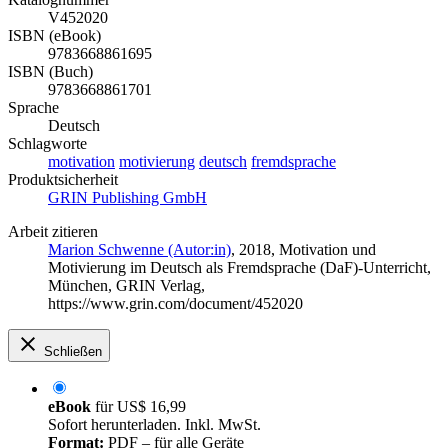
V452020
ISBN (eBook)
9783668861695
ISBN (Buch)
9783668861701
Sprache
Deutsch
Schlagworte
motivation
motivierung
deutsch
fremdsprache
Produktsicherheit
GRIN Publishing GmbH
Arbeit zitieren
Marion Schwenne (Autor:in)
, 2018, Motivation und
Motivierung im Deutsch als Fremdsprache (DaF)-Unterricht,
München, GRIN Verlag,
https://www.grin.com/document/452020
Schließen
eBook
für
US$ 16,99
Sofort herunterladen. Inkl. MwSt.
Format:
PDF – für alle Geräte