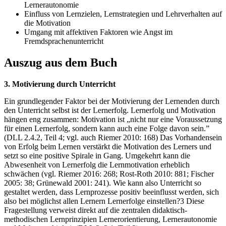
Lernerautonomie
Einfluss von Lernzielen, Lernstrategien und Lehrverhalten auf
die Motivation
Umgang mit affektiven Faktoren wie Angst im
Fremdsprachenunterricht
Auszug aus dem Buch
3. Motivierung durch Unterricht
Ein grundlegender Faktor bei der Motivierung der Lernenden durch
den Unterricht selbst ist der Lernerfolg. Lernerfolg und Motivation
hängen eng zusammen: Motivation ist „nicht nur eine Voraussetzung
für einen Lernerfolg, sondern kann auch eine Folge davon sein.”
(DLL 2.4.2, Teil 4; vgl. auch Riemer 2010: 168) Das Vorhandensein
von Erfolg beim Lernen verstärkt die Motivation des Lerners und
setzt so eine positive Spirale in Gang. Umgekehrt kann die
Abwesenheit von Lernerfolg die Lernmotivation erheblich
schwächen (vgl. Riemer 2016: 268; Rost-Roth 2010: 881; Fischer
2005: 38; Grünewald 2001: 241). Wie kann also Unterricht so
gestaltet werden, dass Lernprozesse positiv beeinflusst werden, sich
also bei möglichst allen Lernern Lernerfolge einstellen?3 Diese
Fragestellung verweist direkt auf die zentralen didaktisch-
methodischen Lernprinzipien Lernerorientierung, Lernerautonomie