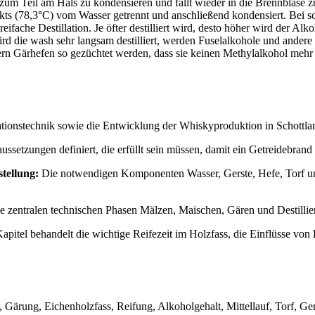
zum Teil am Hals zu kondensieren und fällt wieder in die Brennblase z
nkts (78,3°C) vom Wasser getrennt und anschließend kondensiert. Bei sc
fache Destillation. Je öfter destilliert wird, desto höher wird der Alk
s. Wird die wash sehr langsam destilliert, werden Fuselalkohole und and
rn Gärhefen so gezüchtet werden, dass sie keinen Methylalkohol mehr 
lationstechnik sowie die Entwicklung der Whiskyproduktion in Schottl
ussetzungen definiert, die erfüllt sein müssen, damit ein Getreidebran
tellung:
Die notwendigen Komponenten Wasser, Gerste, Hefe, Torf und
e zentralen technischen Phasen Mälzen, Maischen, Gären und Destillier
Kapitel behandelt die wichtige Reifezeit im Holzfass, die Einflüsse 
 Gärung, Eichenholzfass, Reifung, Alkoholgehalt, Mittellauf, Torf, Ge