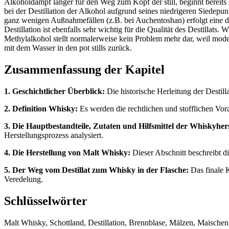
Alkoholdampf länger für den Weg zum Kopf der still, beginnt bereits 
bei der Destillation der Alkohol aufgrund seines niedrigeren Siedepu
ganz wenigen Außnahmefällen (z.B. bei Auchentoshan) erfolgt eine drei
Destillation ist ebenfalls sehr wichtig für die Qualität des Destillat
Methylalkohol stellt normalerweise kein Problem mehr dar, weil mode
mit dem Wasser in den pot stills zurück.
Zusammenfassung der Kapitel
1. Geschichtlicher Überblick:
Die historische Herleitung der Destil
2. Definition Whisky:
Es werden die rechtlichen und stofflichen Vora
3. Die Hauptbestandteile, Zutaten und Hilfsmittel der Whiskyhers
Herstellungsprozess analysiert.
4. Die Herstellung von Malt Whisky:
Dieser Abschnitt beschreibt di
5. Der Weg vom Destillat zum Whisky in der Flasche:
Das finale 
Veredelung.
Schlüsselwörter
Malt Whisky, Schottland, Destillation, Brennblase, Mälzen, Maischen,