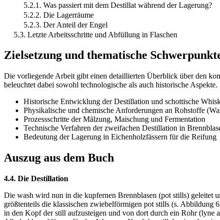
5.2.1. Was passiert mit dem Destillat während der Lagerung?
5.2.2. Die Lagerräume
5.2.3. Der Anteil der Engel
5.3. Letzte Arbeitsschritte und Abfüllung in Flaschen
Zielsetzung und thematische Schwerpunkt
Die vorliegende Arbeit gibt einen detaillierten Überblick über den 
beleuchtet dabei sowohl technologische als auch historische Aspekte.
Historische Entwicklung der Destillation und schottische Whis
Physikalische und chemische Anforderungen an Rohstoffe (Was
Prozessschritte der Mälzung, Maischung und Fermentation
Technische Verfahren der zweifachen Destillation in Brennblas
Bedeutung der Lagerung in Eichenholzfässern für die Reifung
Auszug aus dem Buch
4.4. Die Destillation
Die wash wird nun in die kupfernen Brennblasen (pot stills) geleite
größtenteils die klassischen zwiebelförmigen pot stills (s. Abbildung
in den Kopf der still aufzusteigen und von dort durch ein Rohr (lyne 