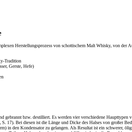
e
komplexen Herstellungsprozess von schottischem Malt Whisky, von der A
ky-Tradition
ser, Gerste, Hefe)
en
t und gebrannt bzw. destilliert. Es werden vier verschiedene Hauptty
 6, S. 17). Bei diesen ist die Länge und Dicke des Halses von großer B
arm) in den Kondensator zu gelangen. Als Resultat ist ein schwerer, öli