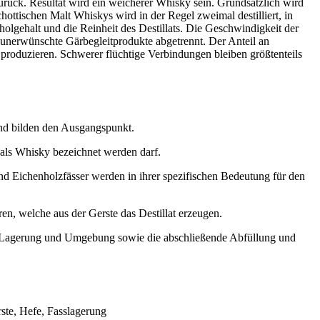
urück. Resultat wird ein weicherer Whisky sein. Grundsätzlich wird
hottischen Malt Whiskys wird in der Regel zweimal destilliert, in
oholgehalt und die Reinheit des Destillats. Die Geschwindigkeit der
ere unerwünschte Gärbegleitprodukte abgetrennt. Der Anteil an
produzieren. Schwerer flüchtige Verbindungen bleiben größtenteils
and bilden den Ausgangspunkt.
d als Whisky bezeichnet werden darf.
 Eichenholzfässer werden in ihrer spezifischen Bedeutung für den
en, welche aus der Gerste das Destillat erzeugen.
von Lagerung und Umgebung sowie die abschließende Abfüllung und
rste, Hefe, Fasslagerung