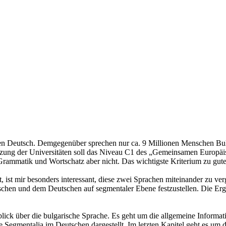
hen Deutsch. Demgegenüber sprechen nur ca. 9 Millionen Menschen Bu
etzung der Universitäten soll das Niveau C1 des „Gemeinsamen Europä
ammatik und Wortschatz aber nicht. Das wichtigste Kriterium zu guter
t, ist mir besonders interessant, diese zwei Sprachen miteinander zu ver
hen und dem Deutschen auf segmentaler Ebene festzustellen. Die Ergeb
erblick über die bulgarische Sprache. Es geht um die allgemeine Informa
 Segmentalia im Deutschen dargestellt. Im letzten Kapitel geht es um