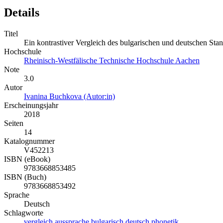
Details
Titel
Ein kontrastiver Vergleich des bulgarischen und deutschen Sta
Hochschule
Rheinisch-Westfälische Technische Hochschule Aachen
Note
3.0
Autor
Ivanina Buchkova (Autor:in)
Erscheinungsjahr
2018
Seiten
14
Katalognummer
V452213
ISBN (eBook)
9783668853485
ISBN (Buch)
9783668853492
Sprache
Deutsch
Schlagworte
vergleich
aussprache
bulgarisch
deutsch
phonetik