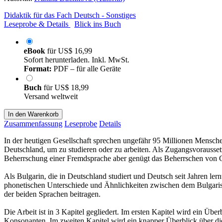
Didaktik für das Fach Deutsch - Sonstiges
Leseprobe & Details
Blick ins Buch
eBook
für
US$ 16,99
Sofort herunterladen. Inkl. MwSt.
Format:
PDF – für alle Geräte
Buch
für
US$ 18,99
Versand weltweit
In den Warenkorb
Zusammenfassung
Leseprobe
Details
In der heutigen Gesellschaft sprechen ungefähr 95 Millionen Mensc
Deutschland, um zu studieren oder zu arbeiten. Als Zugangsvorauss
Beherrschung einer Fremdsprache aber genügt das Beherrschen von Gr
Als Bulgarin, die in Deutschland studiert und Deutsch seit Jahren lern
phonetischen Unterschiede und Ähnlichkeiten zwischen dem Bulgarisc
der beiden Sprachen beitragen.
Die Arbeit ist in 3 Kapitel gegliedert. Im ersten Kapitel wird ein Üb
Konsonanten. Im zweiten Kapitel wird ein knapper Überblick über die