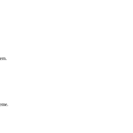
ern.
teme.