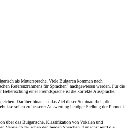
lgarisch als Muttersprache. Viele Bulgaren kommen nach
ischen Referenzrahmens für Sprachen“ nachgewiesen werden. Für die
 Beherrschung einer Fremdsprache ist die korrekte Aussprache.
gleichen. Darüber hinaus ist das Ziel dieser Seminararbeit, die
nisse sollen zu besserer Auswertung heutiger Stellung der Phonetik
tion über das Bulgarische, Klassifikation von Vokalen und
 den Vergleich zwischen den beiden Sprachen. Zunächst wird die