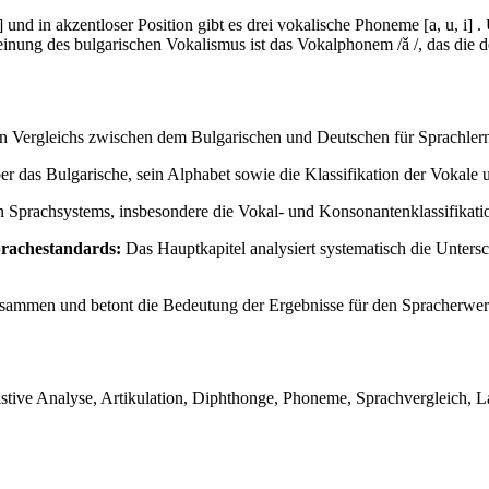
u] und in akzentloser Position gibt es drei vokalische Phoneme [a, u, i]
einung des bulgarischen Vokalismus ist das Vokalphonem /ǎ /, das die d
en Vergleichs zwischen dem Bulgarischen und Deutschen für Sprachler
ber das Bulgarische, sein Alphabet sowie die Klassifikation der Voka
Sprachsystems, insbesondere die Vokal- und Konsonantenklassifikation
prachestandards:
Das Hauptkapitel analysiert systematisch die Unte
zusammen und betont die Bedeutung der Ergebnisse für den Spracherwer
tive Analyse, Artikulation, Diphthonge, Phoneme, Sprachvergleich, La