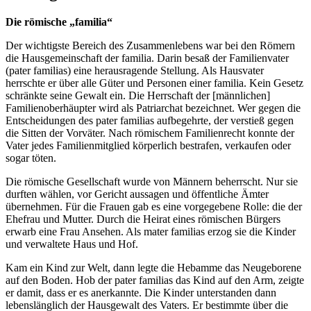
Die römische „familia“
Der wichtigste Bereich des Zusammenlebens war bei den Römern
die Hausgemeinschaft der familia. Darin besaß der Familienvater
(pater familias) eine herausragende Stellung. Als Hausvater
herrschte er über alle Güter und Personen einer familia. Kein Gesetz
schränkte seine Gewalt ein. Die Herrschaft der [männlichen]
Familienoberhäupter wird als Patriarchat bezeichnet. Wer gegen die
Entscheidungen des pater familias aufbegehrte, der verstieß gegen
die Sitten der Vorväter. Nach römischem Familienrecht konnte der
Vater jedes Familienmitglied körperlich bestrafen, verkaufen oder
sogar töten.
Die römische Gesellschaft wurde von Männern beherrscht. Nur sie
durften wählen, vor Gericht aussagen und öffentliche Ämter
übernehmen. Für die Frauen gab es eine vorgegebene Rolle: die der
Ehefrau und Mutter. Durch die Heirat eines römischen Bürgers
erwarb eine Frau Ansehen. Als mater familias erzog sie die Kinder
und verwaltete Haus und Hof.
Kam ein Kind zur Welt, dann legte die Hebamme das Neugeborene
auf den Boden. Hob der pater familias das Kind auf den Arm, zeigte
er damit, dass er es anerkannte. Die Kinder unterstanden dann
lebenslänglich der Hausgewalt des Vaters. Er bestimmte über die