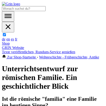
de
en
es
fr
Shop
GRIN Website
Texte veröffentlichen, Rundum-Service genießen
Zur Shop-Startseite
›
Weltgeschichte - Frühgeschichte, Antike
Unterrichtsentwurf zur
römischen Familie. Ein
geschichtlicher Blick
Ist die römische "familia" eine Familie
im heutigen Sinne?