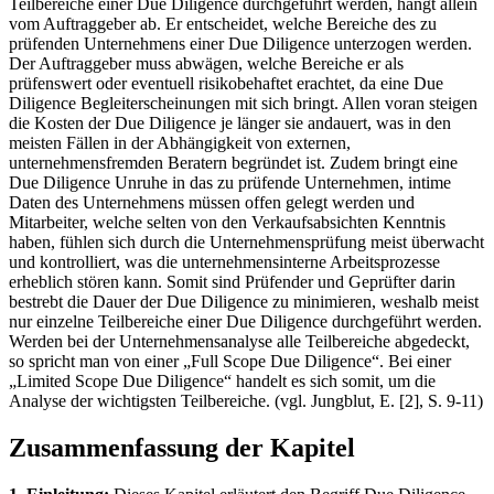
Teilbereiche einer Due Diligence durchgeführt werden, hängt allein
vom Auftraggeber ab. Er entscheidet, welche Bereiche des zu
prüfenden Unternehmens einer Due Diligence unterzogen werden.
Der Auftraggeber muss abwägen, welche Bereiche er als
prüfenswert oder eventuell risikobehaftet erachtet, da eine Due
Diligence Begleiterscheinungen mit sich bringt. Allen voran steigen
die Kosten der Due Diligence je länger sie andauert, was in den
meisten Fällen in der Abhängigkeit von externen,
unternehmensfremden Beratern begründet ist. Zudem bringt eine
Due Diligence Unruhe in das zu prüfende Unternehmen, intime
Daten des Unternehmens müssen offen gelegt werden und
Mitarbeiter, welche selten von den Verkaufsabsichten Kenntnis
haben, fühlen sich durch die Unternehmensprüfung meist überwacht
und kontrolliert, was die unternehmensinterne Arbeitsprozesse
erheblich stören kann. Somit sind Prüfender und Geprüfter darin
bestrebt die Dauer der Due Diligence zu minimieren, weshalb meist
nur einzelne Teilbereiche einer Due Diligence durchgeführt werden.
Werden bei der Unternehmensanalyse alle Teilbereiche abgedeckt,
so spricht man von einer „Full Scope Due Diligence“. Bei einer
„Limited Scope Due Diligence“ handelt es sich somit, um die
Analyse der wichtigsten Teilbereiche. (vgl. Jungblut, E. [2], S. 9-11)
Zusammenfassung der Kapitel