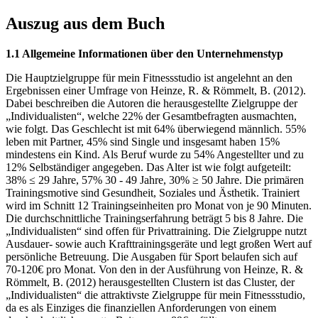
Auszug aus dem Buch
1.1 Allgemeine Informationen über den Unternehmenstyp
Die Hauptzielgruppe für mein Fitnessstudio ist angelehnt an den
Ergebnissen einer Umfrage von Heinze, R. & Römmelt, B. (2012).
Dabei beschreiben die Autoren die herausgestellte Zielgruppe der
„Individualisten“, welche 22% der Gesamtbefragten ausmachten,
wie folgt. Das Geschlecht ist mit 64% überwiegend männlich. 55%
leben mit Partner, 45% sind Single und insgesamt haben 15%
mindestens ein Kind. Als Beruf wurde zu 54% Angestellter und zu
12% Selbständiger angegeben. Das Alter ist wie folgt aufgeteilt:
38% ≤ 29 Jahre, 57% 30 - 49 Jahre, 30% ≥ 50 Jahre. Die primären
Trainingsmotive sind Gesundheit, Soziales und Ästhetik. Trainiert
wird im Schnitt 12 Trainingseinheiten pro Monat von je 90 Minuten.
Die durchschnittliche Trainingserfahrung beträgt 5 bis 8 Jahre. Die
„Individualisten“ sind offen für Privattraining. Die Zielgruppe nutzt
Ausdauer- sowie auch Krafttrainingsgeräte und legt großen Wert auf
persönliche Betreuung. Die Ausgaben für Sport belaufen sich auf
70-120€ pro Monat. Von den in der Ausführung von Heinze, R. &
Römmelt, B. (2012) herausgestellten Clustern ist das Cluster, der
„Individualisten“ die attraktivste Zielgruppe für mein Fitnessstudio,
da es als Einziges die finanziellen Anforderungen von einem