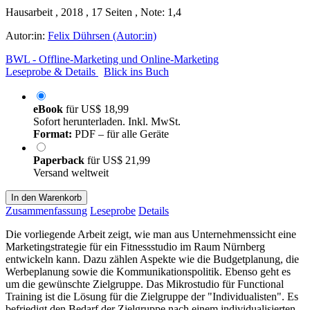
Hausarbeit , 2018 , 17 Seiten , Note: 1,4
Autor:in:
Felix Dührsen (Autor:in)
BWL - Offline-Marketing und Online-Marketing
Leseprobe & Details
Blick ins Buch
eBook
für
US$ 18,99
Sofort herunterladen. Inkl. MwSt.
Format:
PDF – für alle Geräte
Paperback
für
US$ 21,99
Versand weltweit
In den Warenkorb
Zusammenfassung
Leseprobe
Details
Die vorliegende Arbeit zeigt, wie man aus Unternehmenssicht eine
Marketingstrategie für ein Fitnessstudio im Raum Nürnberg
entwickeln kann. Dazu zählen Aspekte wie die Budgetplanung, die
Werbeplanung sowie die Kommunikationspolitik. Ebenso geht es
um die gewünschte Zielgruppe. Das Mikrostudio für Functional
Training ist die Lösung für die Zielgruppe der "Individualisten". Es
befriedigt den Bedarf der Zielgruppe nach einem individualisierten