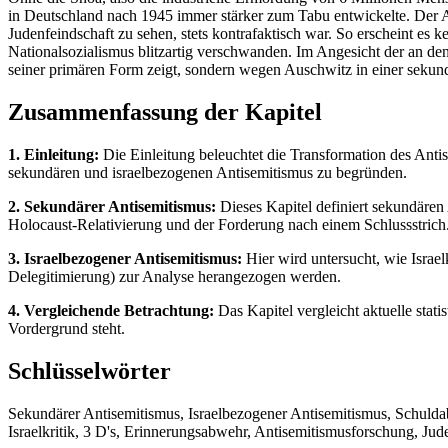
in Deutschland nach 1945 immer stärker zum Tabu entwickelte. Der A
Judenfeindschaft zu sehen, stets kontrafaktisch war. So erscheint es 
Nationalsozialismus blitzartig verschwanden. Im Angesicht der an den
seiner primären Form zeigt, sondern wegen Auschwitz in einer sekun
Zusammenfassung der Kapitel
1. Einleitung:
Die Einleitung beleuchtet die Transformation des Ant
sekundären und israelbezogenen Antisemitismus zu begründen.
2. Sekundärer Antisemitismus:
Dieses Kapitel definiert sekundäre
Holocaust-Relativierung und der Forderung nach einem Schlussstrich
3. Israelbezogener Antisemitismus:
Hier wird untersucht, wie Israel
Delegitimierung) zur Analyse herangezogen werden.
4. Vergleichende Betrachtung:
Das Kapitel vergleicht aktuelle stat
Vordergrund steht.
Schlüsselwörter
Sekundärer Antisemitismus, Israelbezogener Antisemitismus, Schulda
Israelkritik, 3 D's, Erinnerungsabwehr, Antisemitismusforschung, Jud