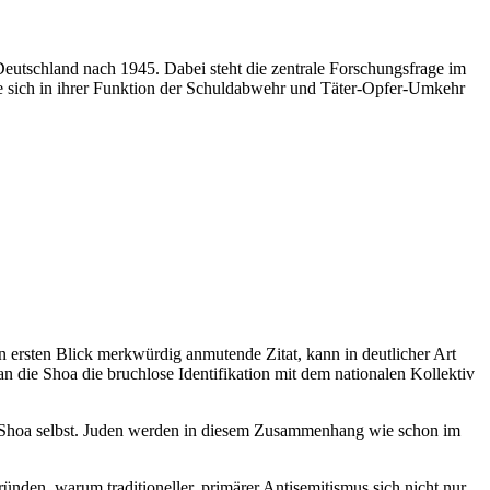
utschland nach 1945. Dabei steht die zentrale Forschungsfrage im
sie sich in ihrer Funktion der Schuldabwehr und Täter-Opfer-Umkehr
 ersten Blick merkwürdig anmutende Zitat, kann in deutlicher Art
die Shoa die bruchlose Identifikation mit dem nationalen Kollektiv
er Shoa selbst. Juden werden in diesem Zusammenhang wie schon im
nden, warum traditioneller, primärer Antisemitismus sich nicht nur