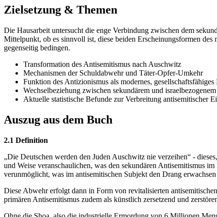
Zielsetzung & Themen
Die Hausarbeit untersucht die enge Verbindung zwischen dem sekund
Mittelpunkt, ob es sinnvoll ist, diese beiden Erscheinungsformen des
gegenseitig bedingen.
Transformation des Antisemitismus nach Auschwitz
Mechanismen der Schuldabwehr und Täter-Opfer-Umkehr
Funktion des Antizionismus als modernes, gesellschaftsfähiges
Wechselbeziehung zwischen sekundärem und israelbezogenem 
Aktuelle statistische Befunde zur Verbreitung antisemitischer E
Auszug aus dem Buch
2.1 Definition
„Die Deutschen werden den Juden Auschwitz nie verzeihen“ - dieses, 
und Weise veranschaulichen, was den sekundären Antisemitismus im K
verunmöglicht, was im antisemitischen Subjekt den Drang erwachsen
Diese Abwehr erfolgt dann in Form von revitalisierten antisemitisc
primären Antisemitismus zudem als künstlich zersetzend und zerstö
Ohne die Shoa, also die industrielle Ermordung von 6 Millionen Mens