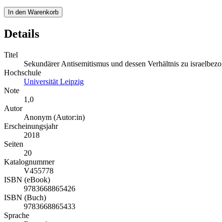
In den Warenkorb
Details
Titel
Sekundärer Antisemitismus und dessen Verhältnis zu israelbe
Hochschule
Universität Leipzig
Note
1,0
Autor
Anonym (Autor:in)
Erscheinungsjahr
2018
Seiten
20
Katalognummer
V455778
ISBN (eBook)
9783668865426
ISBN (Buch)
9783668865433
Sprache