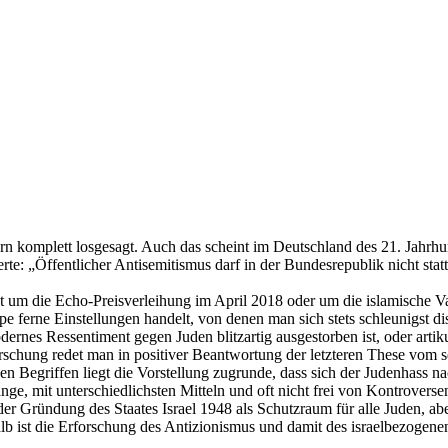
ern komplett losgesagt. Auch das scheint im Deutschland des 21. Jahr
te: „Öffentlicher Antisemitismus darf in der Bundesrepublik nicht statt
 um die Echo-Preisverleihung im April 2018 oder um die islamische Var
e ferne Einstellungen handelt, von denen man sich stets schleunigst d
odernes Ressentiment gegen Juden blitzartig ausgestorben ist, oder artik
rschung redet man in positiver Beantwortung der letzteren These vom
en Begriffen liegt die Vorstellung zugrunde, dass sich der Judenhass 
ge, mit unterschiedlichsten Mitteln und oft nicht frei von Kontrover
der Gründung des Staates Israel 1948 als Schutzraum für alle Juden, a
alb ist die Erforschung des Antizionismus und damit des israelbezogene