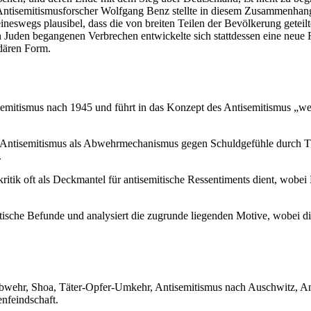
ntisemitismusforscher Wolfgang Benz stellte in diesem Zusammenhang 
keineswegs plausibel, dass die von breiten Teilen der Bevölkerung gete
 Juden begangenen Verbrechen entwickelte sich stattdessen eine neue F
dären Form.
isemitismus nach 1945 und führt in das Konzept des Antisemitismus „
n Antisemitismus als Abwehrmechanismus gegen Schuldgefühle durch Tät
.
kritik oft als Deckmantel für antisemitische Ressentiments dient, wobe
istische Befunde und analysiert die zugrunde liegenden Motive, wobei 
bwehr, Shoa, Täter-Opfer-Umkehr, Antisemitismus nach Auschwitz, Anti
enfeindschaft.