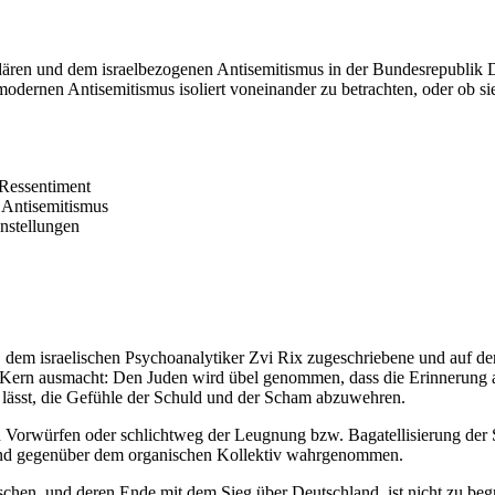
ären und dem israelbezogenen Antisemitismus in der Bundesrepublik De
 modernen Antisemitismus isoliert voneinander zu betrachten, oder ob 
 Ressentiment
Antisemitismus
instellungen
dem israelischen Psychoanalytiker Zvi Rix zugeschriebene und auf den
ern ausmacht: Den Juden wird übel genommen, dass die Erinnerung an 
 lässt, die Gefühle der Schuld und der Scham abzuwehren.
hen Vorwürfen oder schlichtweg der Leugnung bzw. Bagatellisierung d
rend gegenüber dem organischen Kollektiv wahrgenommen.
chen, und deren Ende mit dem Sieg über Deutschland, ist nicht zu begrü