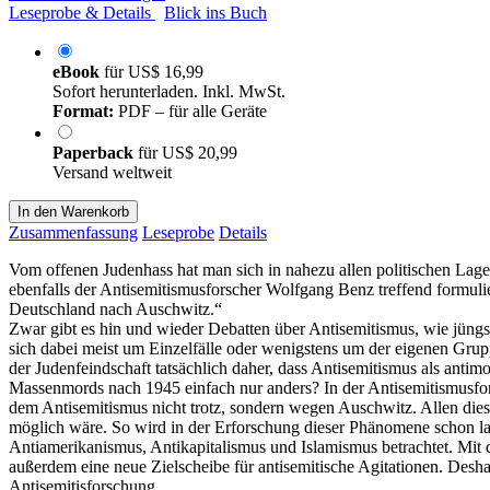
Leseprobe & Details
Blick ins Buch
eBook
für
US$ 16,99
Sofort herunterladen. Inkl. MwSt.
Format:
PDF – für alle Geräte
Paperback
für
US$ 20,99
Versand weltweit
In den Warenkorb
Zusammenfassung
Leseprobe
Details
Vom offenen Judenhass hat man sich in nahezu allen politischen Lag
ebenfalls der Antisemitismusforscher Wolfgang Benz treffend formulier
Deutschland nach Auschwitz.“
Zwar gibt es hin und wieder Debatten über Antisemitismus, wie jüngst
sich dabei meist um Einzelfälle oder wenigstens um der eigenen Grupp
der Judenfeindschaft tatsächlich daher, dass Antisemitismus als antim
Massenmords nach 1945 einfach nur anders? In der Antisemitismusfo
dem Antisemitismus nicht trotz, sondern wegen Auschwitz. Allen dies
möglich wäre. So wird in der Erforschung dieser Phänomene schon lan
Antiamerikanismus, Antikapitalismus und Islamismus betrachtet. Mit 
außerdem eine neue Zielscheibe für antisemitische Agitationen. Desh
Antisemitisforschung.