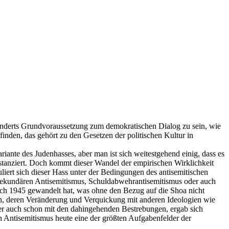
hunderts Grundvoraussetzung zum demokratischen Dialog zu sein, wie
finden, das gehört zu den Gesetzen der politischen Kultur in
iante des Judenhasses, aber man ist sich weitestgehend einig, dass es
istanziert. Doch kommt dieser Wandel der empirischen Wirklichkeit
uliert sich dieser Hass unter der Bedingungen des antisemitischen
 sekundären Antisemitismus, Schuldabwehrantisemitismus oder auch
nach 1945 gewandelt hat, was ohne den Bezug auf die Shoa nicht
sen, deren Veränderung und Verquickung mit anderen Ideologien wie
ber auch schon mit den dahingehenden Bestrebungen, ergab sich
n Antisemitismus heute eine der größten Aufgabenfelder der