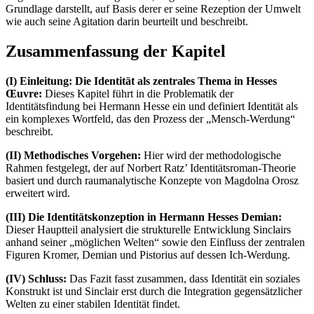
Grundlage darstellt, auf Basis derer er seine Rezeption der Umwelt
wie auch seine Agitation darin beurteilt und beschreibt.
Zusammenfassung der Kapitel
(I) Einleitung: Die Identität als zentrales Thema in Hesses
Œuvre:
Dieses Kapitel führt in die Problematik der
Identitätsfindung bei Hermann Hesse ein und definiert Identität als
ein komplexes Wortfeld, das den Prozess der „Mensch-Werdung“
beschreibt.
(II) Methodisches Vorgehen:
Hier wird der methodologische
Rahmen festgelegt, der auf Norbert Ratz’ Identitätsroman-Theorie
basiert und durch raumanalytische Konzepte von Magdolna Orosz
erweitert wird.
(III) Die Identitätskonzeption in Hermann Hesses Demian:
Dieser Hauptteil analysiert die strukturelle Entwicklung Sinclairs
anhand seiner „möglichen Welten“ sowie den Einfluss der zentralen
Figuren Kromer, Demian und Pistorius auf dessen Ich-Werdung.
(IV) Schluss:
Das Fazit fasst zusammen, dass Identität ein soziales
Konstrukt ist und Sinclair erst durch die Integration gegensätzlicher
Welten zu einer stabilen Identität findet.