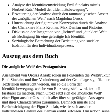
Analyse der Identitätsentwicklung Emil Sinclairs mittels
Norbert Ratz’ Modell der „Identitätsbewegung“.
Erweiterung der Analyse durch den raumanalytischen Ansatz
der „möglichen Welt“ nach Magdolna Orosz.
Untersuchung der figurativen Konzeption durch die Analyse
der Charaktere Franz Kromer, Max Demian und Pistorius.
Diskussion der Integration von „lichter“ und „dunkler“ Welt
als Bedingung für eine gefestigte Ich-Identität.
Soziologische Betrachtung der Bedeutung von sozialer
Isolation für den Individuationsprozess.
Auszug aus dem Buch
Die ‚mögliche Welt‘ des Protagonisten
Ausgehend von Oroszs Ansatz sollen im Folgenden die Weltstruktur
Emil Sinclairs und ihre Veränderung auf der Grundlage signifikanter
Textstellen untersucht werden, um so die Form der
Identitätsbewegung, welche von Ratz vorgestellt wird, textuell
fassbarer zu machen. Nach Orosz setzt sich die ‚mögliche Welt‘
einer Figur aus der Gesamtheit aller über sie getätigten Aussagen
und ihrer Charakteristika zusammen. Demnach müsste eine
Berücksichtigung der Figur Sinclair, wie sie sich aus der
vollständigen Lektüre des Demian ergibt, erfolgen. Um jedoch seine