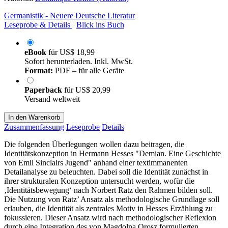
Germanistik - Neuere Deutsche Literatur
Leseprobe & Details
Blick ins Buch
eBook
für
US$ 18,99
Sofort herunterladen. Inkl. MwSt.
Format:
PDF – für alle Geräte
Paperback
für
US$ 20,99
Versand weltweit
In den Warenkorb
Zusammenfassung
Leseprobe
Details
Die folgenden Überlegungen wollen dazu beitragen, die
Identitätskonzeption in Hermann Hesses "Demian. Eine Geschichte
von Emil Sinclairs Jugend" anhand einer textimmanenten
Detailanalyse zu beleuchten. Dabei soll die Identität zunächst in
ihrer strukturalen Konzeption untersucht werden, wofür die
‚Identitätsbewegung‘ nach Norbert Ratz den Rahmen bilden soll.
Die Nutzung von Ratz’ Ansatz als methodologische Grundlage soll
erlauben, die Identität als zentrales Motiv in Hesses Erzählung zu
fokussieren. Dieser Ansatz wird nach methodologischer Reflexion
durch eine Integration des von Magdolna Orosz formulierten