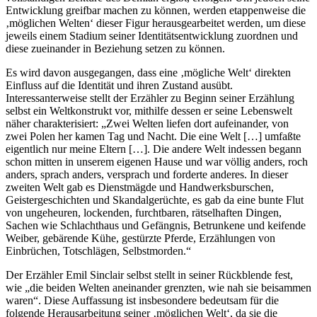
Entwicklung greifbar machen zu können, werden etappenweise die
‚möglichen Welten‘ dieser Figur herausgearbeitet werden, um diese
jeweils einem Stadium seiner Identitätsentwicklung zuordnen und
diese zueinander in Beziehung setzen zu können.
Es wird davon ausgegangen, dass eine ‚mögliche Welt‘ direkten
Einfluss auf die Identität und ihren Zustand ausübt.
Interessanterweise stellt der Erzähler zu Beginn seiner Erzählung
selbst ein Weltkonstrukt vor, mithilfe dessen er seine Lebenswelt
näher charakterisiert: „Zwei Welten liefen dort aufeinander, von
zwei Polen her kamen Tag und Nacht. Die eine Welt […] umfaßte
eigentlich nur meine Eltern […]. Die andere Welt indessen begann
schon mitten in unserem eigenen Hause und war völlig anders, roch
anders, sprach anders, versprach und forderte anderes. In dieser
zweiten Welt gab es Dienstmägde und Handwerksburschen,
Geistergeschichten und Skandalgerüchte, es gab da eine bunte Flut
von ungeheuren, lockenden, furchtbaren, rätselhaften Dingen,
Sachen wie Schlachthaus und Gefängnis, Betrunkene und keifende
Weiber, gebärende Kühe, gestürzte Pferde, Erzählungen von
Einbrüchen, Totschlägen, Selbstmorden.“
Der Erzähler Emil Sinclair selbst stellt in seiner Rückblende fest,
wie „die beiden Welten aneinander grenzten, wie nah sie beisammen
waren“. Diese Auffassung ist insbesondere bedeutsam für die
folgende Herausarbeitung seiner ‚möglichen Welt‘, da sie die