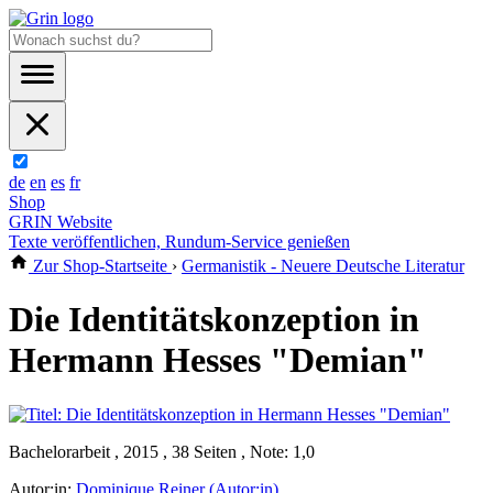
de
en
es
fr
Shop
GRIN Website
Texte veröffentlichen, Rundum-Service genießen
Zur Shop-Startseite
›
Germanistik - Neuere Deutsche Literatur
Die Identitätskonzeption in
Hermann Hesses "Demian"
Bachelorarbeit , 2015 , 38 Seiten , Note: 1,0
Autor:in:
Dominique Reiner (Autor:in)