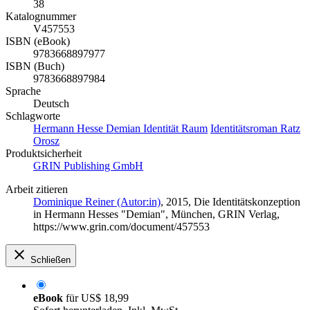
38
Katalognummer
V457553
ISBN (eBook)
9783668897977
ISBN (Buch)
9783668897984
Sprache
Deutsch
Schlagworte
Hermann Hesse Demian Identität Raum
Identitätsroman Ratz
Orosz
Produktsicherheit
GRIN Publishing GmbH
Arbeit zitieren
Dominique Reiner (Autor:in)
, 2015, Die Identitätskonzeption
in Hermann Hesses "Demian", München, GRIN Verlag,
https://www.grin.com/document/457553
Schließen
eBook
für
US$ 18,99