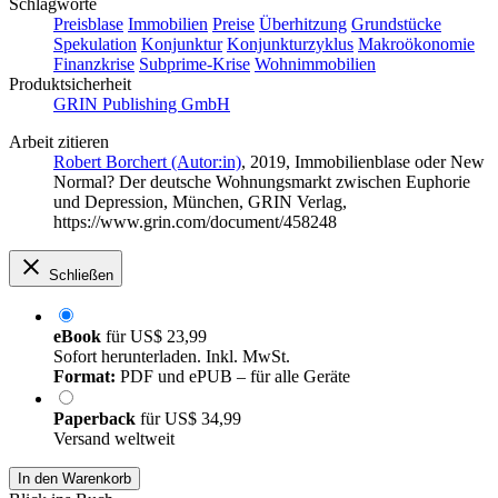
Schlagworte
Preisblase
Immobilien
Preise
Überhitzung
Grundstücke
Spekulation
Konjunktur
Konjunkturzyklus
Makroökonomie
Finanzkrise
Subprime-Krise
Wohnimmobilien
Produktsicherheit
GRIN Publishing GmbH
Arbeit zitieren
Robert Borchert (Autor:in)
, 2019, Immobilienblase oder New
Normal? Der deutsche Wohnungsmarkt zwischen Euphorie
und Depression, München, GRIN Verlag,
https://www.grin.com/document/458248
Schließen
eBook
für
US$ 23,99
Sofort herunterladen. Inkl. MwSt.
Format:
PDF und ePUB – für alle Geräte
Paperback
für
US$ 34,99
Versand weltweit
In den Warenkorb