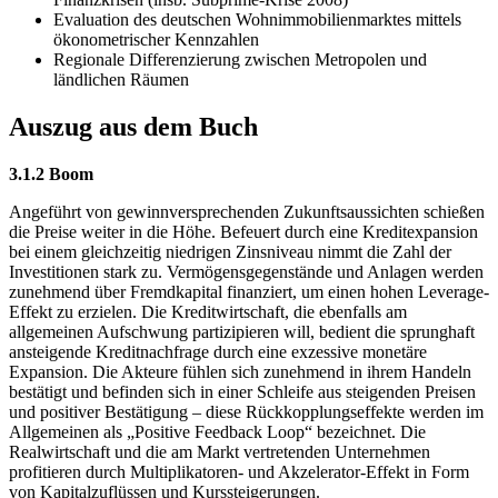
Evaluation des deutschen Wohnimmobilienmarktes mittels
ökonometrischer Kennzahlen
Regionale Differenzierung zwischen Metropolen und
ländlichen Räumen
Auszug aus dem Buch
3.1.2 Boom
Angeführt von gewinnversprechenden Zukunftsaussichten schießen
die Preise weiter in die Höhe. Befeuert durch eine Kreditexpansion
bei einem gleichzeitig niedrigen Zinsniveau nimmt die Zahl der
Investitionen stark zu. Vermögensgegenstände und Anlagen werden
zunehmend über Fremdkapital finanziert, um einen hohen Leverage-
Effekt zu erzielen. Die Kreditwirtschaft, die ebenfalls am
allgemeinen Aufschwung partizipieren will, bedient die sprunghaft
ansteigende Kreditnachfrage durch eine exzessive monetäre
Expansion. Die Akteure fühlen sich zunehmend in ihrem Handeln
bestätigt und befinden sich in einer Schleife aus steigenden Preisen
und positiver Bestätigung – diese Rückkopplungseffekte werden im
Allgemeinen als „Positive Feedback Loop“ bezeichnet. Die
Realwirtschaft und die am Markt vertretenden Unternehmen
profitieren durch Multiplikatoren- und Akzelerator-Effekt in Form
von Kapitalzuflüssen und Kurssteigerungen.