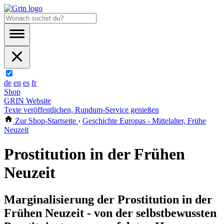
de
en
es
fr
Shop
GRIN Website
Texte veröffentlichen, Rundum-Service genießen
Zur Shop-Startseite
›
Geschichte Europas - Mittelalter, Frühe
Neuzeit
Prostitution in der Frühen
Neuzeit
Marginalisierung der Prostitution in der
Frühen Neuzeit - von der selbstbewussten