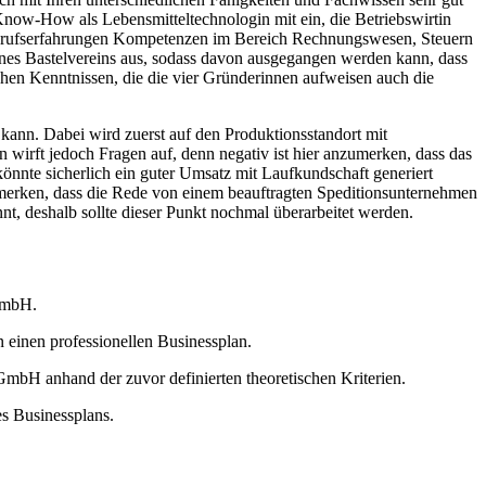
Know-How als Lebensmitteltechnologin mit ein, die Betriebswirtin
Berufserfahrungen Kompetenzen im Bereich Rechnungswesen, Steuern
eines Bastelvereins aus, sodass davon ausgegangen werden kann, dass
chen Kenntnissen, die die vier Gründerinnen aufweisen auch die
kann. Dabei wird zuerst auf den Produktionsstandort mit
n wirft jedoch Fragen auf, denn negativ ist hier anzumerken, dass das
önnte sicherlich ein guter Umsatz mit Laufkundschaft generiert
merken, dass die Rede von einem beauftragten Speditionsunternehmen
t, deshalb sollte dieser Punkt nochmal überarbeitet werden.
 GmbH.
n einen professionellen Businessplan.
GmbH anhand der zuvor definierten theoretischen Kriterien.
s Businessplans.