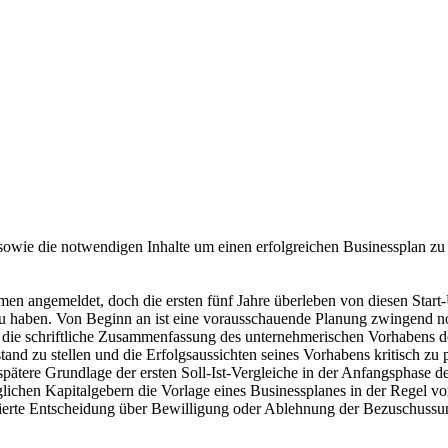
t sowie die notwendigen Inhalte um einen erfolgreichen Businessplan z
en angemeldet, doch die ersten fünf Jahre überleben von diesen Start
e zu haben. Von Beginn an ist eine vorausschauende Planung zwingend 
 die schriftliche Zusammenfassung des unternehmerischen Vorhabens de
stand zu stellen und die Erfolgsaussichten seines Vorhabens kritisch zu 
 spätere Grundlage der ersten Soll-Ist-Vergleiche in der Anfangsphas
ichen Kapitalgebern die Vorlage eines Businessplanes in der Regel vo
dierte Entscheidung über Bewilligung oder Ablehnung der Bezuschussun