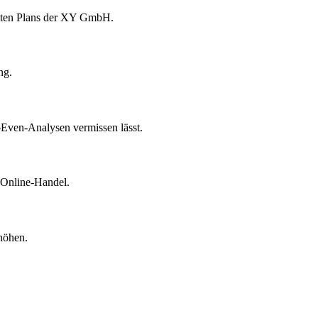
nkreten Plans der XY GmbH.
ng.
k-Even-Analysen vermissen lässt.
 Online-Handel.
höhen.