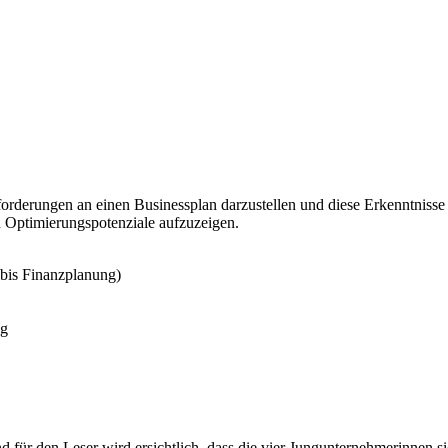
Anforderungen an einen Businessplan darzustellen und diese Erkenntnis
ptimierungspotenziale aufzuzeigen.
bis Finanzplanung)
ng
nd für den Leser wird ersichtlich, dass die vier Jungunternehmerinnen 