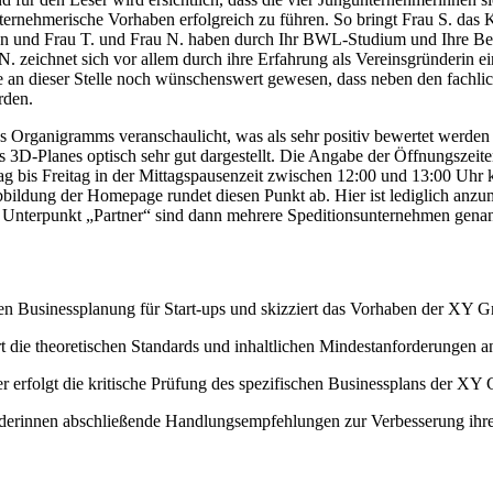
ernehmerische Vorhaben erfolgreich zu führen. So bringt Frau S. das 
ssen und Frau T. und Frau N. haben durch Ihr BWL-Studium und Ihre 
 N. zeichnet sich vor allem durch ihre Erfahrung als Vereinsgründerin 
e an dieser Stelle noch wünschenswert gewesen, dass neben den fachli
rden.
 Organigramms veranschaulicht, was als sehr positiv bewertet werden 
s 3D-Planes optisch sehr gut dargestellt. Die Angabe der Öffnungszeite
g bis Freitag in der Mittagspausenzeit zwischen 12:00 und 13:00 Uhr k
bildung der Homepage rundet diesen Punkt ab. Hier ist lediglich anzu
 Unterpunkt „Partner“ sind dann mehrere Speditionsunternehmen genann
iden Businessplanung für Start-ups und skizziert das Vorhaben der XY
rt die theoretischen Standards und inhaltlichen Mindestanforderungen a
r erfolgt die kritische Prüfung des spezifischen Businessplans der XY 
derinnen abschließende Handlungsempfehlungen zur Verbesserung ihre