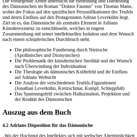
Die vorliegende Arbeit untersucht die Bedeutung und Darstellung
des Dämonischen im Roman "Doktor Faustus" von Thomas Mann,
wobei der Fokus auf den spezifischen Personifikationen des Teufels
und deren Einfluss auf den Protagonisten Adrian Leverkühn liegt.
Ziel ist es, das Dämonische als zentrales Element in Adrians
Künstlerexistenz zu entschlüsseln, welches in engem
Zusammenhang mit seiner intellektuellen Isolation und dem Wunsch
nach einem schöpferischen Durchbruch steht.
Die philosophische Fundierung durch Nietzsche
(Apollinisches und Dionysisches)
Die Problematik der künstlerischen Sterilität und der Wunsch
nach Überwindung der Individuation
Die Theologie als dämonisches Kräftefeld und ihr Einfluss
auf Adrians Weltsicht
Die Analyse der verschiedenen Teufels-Figurationen
(Jonathan Leverkühn, Kretzschmar, Kumpf, Schleppfuß)
Das Spannungsfeld zwischen Halluzination, Projektion und
der Realität des Dämonischen
Auszug aus dem Buch
4.2 Adrians Disposition für das Dämonische
„Wo der Hochmut des Intellektes sich mit seelischer Altertümlichkeit