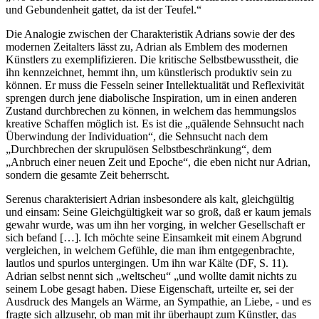
und Gebundenheit gattet, da ist der Teufel.“
Die Analogie zwischen der Charakteristik Adrians sowie der des
modernen Zeitalters lässt zu, Adrian als Emblem des modernen
Künstlers zu exemplifizieren. Die kritische Selbstbewusstheit, die
ihn kennzeichnet, hemmt ihn, um künstlerisch produktiv sein zu
können. Er muss die Fesseln seiner Intellektualität und Reflexivität
sprengen durch jene diabolische Inspiration, um in einen anderen
Zustand durchbrechen zu können, in welchem das hemmungslos
kreative Schaffen möglich ist. Es ist die „quälende Sehnsucht nach
Überwindung der Individuation“, die Sehnsucht nach dem
„Durchbrechen der skrupulösen Selbstbeschränkung“, dem
„Anbruch einer neuen Zeit und Epoche“, die eben nicht nur Adrian,
sondern die gesamte Zeit beherrscht.
Serenus charakterisiert Adrian insbesondere als kalt, gleichgültig
und einsam: Seine Gleichgültigkeit war so groß, daß er kaum jemals
gewahr wurde, was um ihn her vorging, in welcher Gesellschaft er
sich befand […]. Ich möchte seine Einsamkeit mit einem Abgrund
vergleichen, in welchem Gefühle, die man ihm entgegenbrachte,
lautlos und spurlos untergingen. Um ihn war Kälte (DF, S. 11).
Adrian selbst nennt sich „weltscheu“ „und wollte damit nichts zu
seinem Lobe gesagt haben. Diese Eigenschaft, urteilte er, sei der
Ausdruck des Mangels an Wärme, an Sympathie, an Liebe, - und es
fragte sich allzusehr, ob man mit ihr überhaupt zum Künstler, das