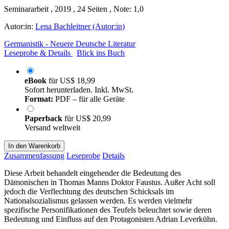
Seminararbeit , 2019 , 24 Seiten , Note: 1,0
Autor:in:
Lena Bachleitner (Autor:in)
Germanistik - Neuere Deutsche Literatur
Leseprobe & Details
Blick ins Buch
eBook
für
US$ 18,99
Sofort herunterladen. Inkl. MwSt.
Format:
PDF – für alle Geräte
Paperback
für
US$ 20,99
Versand weltweit
In den Warenkorb
Zusammenfassung
Leseprobe
Details
Diese Arbeit behandelt eingehender die Bedeutung des
Dämonischen in Thomas Manns Doktor Faustus. Außer Acht soll
jedoch die Verflechtung des deutschen Schicksals im
Nationalsozialismus gelassen werden. Es werden vielmehr
spezifische Personifikationen des Teufels beleuchtet sowie deren
Bedeutung und Einfluss auf den Protagonisten Adrian Leverkühn.