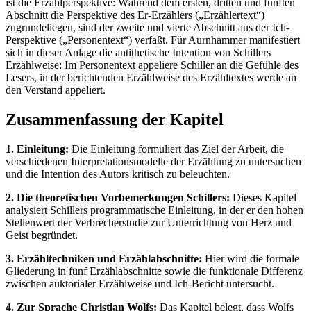
ist die Erzählperspektive: Während dem ersten, dritten und fünften
Abschnitt die Perspektive des Er-Erzählers („Erzählertext“)
zugrundeliegen, sind der zweite und vierte Abschnitt aus der Ich-
Perspektive („Personentext“) verfaßt. Für Aurnhammer manifestiert
sich in dieser Anlage die antithetische Intention von Schillers
Erzählweise: Im Personentext appeliere Schiller an die Gefühle des
Lesers, in der berichtenden Erzählweise des Erzähltextes werde an
den Verstand appeliert.
Zusammenfassung der Kapitel
1. Einleitung:
Die Einleitung formuliert das Ziel der Arbeit, die
verschiedenen Interpretationsmodelle der Erzählung zu untersuchen
und die Intention des Autors kritisch zu beleuchten.
2. Die theoretischen Vorbemerkungen Schillers:
Dieses Kapitel
analysiert Schillers programmatische Einleitung, in der er den hohen
Stellenwert der Verbrecherstudie zur Unterrichtung von Herz und
Geist begründet.
3. Erzähltechniken und Erzählabschnitte:
Hier wird die formale
Gliederung in fünf Erzählabschnitte sowie die funktionale Differenz
zwischen auktorialer Erzählweise und Ich-Bericht untersucht.
4. Zur Sprache Christian Wolfs:
Das Kapitel belegt, dass Wolfs