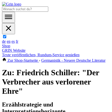
de
en
es
fr
Shop
GRIN Website
Texte veröffentlichen, Rundum-Service genießen
Zur Shop-Startseite
›
Germanistik - Neuere Deutsche Literatur
Zu: Friedrich Schiller: "Der
Verbrecher aus verlorener
Ehre"
Erzählstrategie und
Interpretationshorizonte