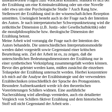
unbeantwortete Fragen zum Vorschein kommen. Handelt es sich bei
der Erzählung um eine Kriminalerzählung oder um eine Novelle
oder etwa um eine Psychologische Studie ? Auch Rang bzw.
Stellenwert der Erzählung sind in der wissenschaft-lichen Rezeption
umstritten. Uneinigkeit besteht auch in der Frage nach der Intention
des Autors. Je nach interpretatorischer Schwerpunktsetzung wird die
zeitkritische Dimension (z.B. Justiz- oder Gesellschaftskritik) oder
die moralphilosophische bzw. theologische Dimension der
Erzählung betont.
Meine Arbeit wird vorrangig die Frage nach der Intention des
Autors behandeln. Die unterschiedlichen Interpretationsmodelle
werden dabei vorgestellt sowie Gegenstand einer kritischen
Beurteilung sein. Ziel der Arbeit ist es, zu zeigen, daß die
unterschiedlichen Bedeutungsdimensionen der Erzählung nur in
einer synthetischen Verknüpfung zusammengefaßt werden können.
Bevor dies geleistet werden kann, müßen zunächst die einzelnen
Teilaspekte der Erzählung untersucht werden. Hierbei konzentriere
ich mich auf die Analyse der Erzählstrategie und der verwendeten
Erzähltechniken (einschließlich der Sprache des Protagonisten.
Besondere Aufmerksamkeit werde ich den theoretischen
Vorerörterungen Schillers widmen. Eine ausführliche
Nacherzählung wird allerdings vermieden, auch ein detailierter
Vergleich von Schillers fiktiver Erzählung und dem historischen
Stoff soll nicht Gegenstand der Arbeit sein .