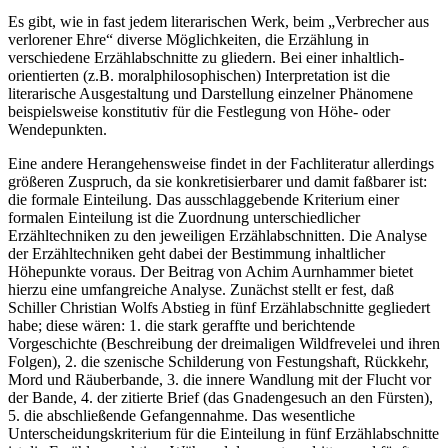
Es gibt, wie in fast jedem literarischen Werk, beim „Verbrecher aus
verlorener Ehre“ diverse Möglichkeiten, die Erzählung in
verschiedene Erzählabschnitte zu gliedern. Bei einer inhaltlich-
orientierten (z.B. moralphilosophischen) Interpretation ist die
literarische Ausgestaltung und Darstellung einzelner Phänomene
beispielsweise konstitutiv für die Festlegung von Höhe- oder
Wendepunkten.
Eine andere Herangehensweise findet in der Fachliteratur allerdings
größeren Zuspruch, da sie konkretisierbarer und damit faßbarer ist:
die formale Einteilung. Das ausschlaggebende Kriterium einer
formalen Einteilung ist die Zuordnung unterschiedlicher
Erzähltechniken zu den jeweiligen Erzählabschnitten. Die Analyse
der Erzähltechniken geht dabei der Bestimmung inhaltlicher
Höhepunkte voraus. Der Beitrag von Achim Aurnhammer bietet
hierzu eine umfangreiche Analyse. Zunächst stellt er fest, daß
Schiller Christian Wolfs Abstieg in fünf Erzählabschnitte gegliedert
habe; diese wären: 1. die stark geraffte und berichtende
Vorgeschichte (Beschreibung der dreimaligen Wildfrevelei und ihren
Folgen), 2. die szenische Schilderung von Festungshaft, Rückkehr,
Mord und Räuberbande, 3. die innere Wandlung mit der Flucht vor
der Bande, 4. der zitierte Brief (das Gnadengesuch an den Fürsten),
5. die abschließende Gefangennahme. Das wesentliche
Unterscheidungskriterium für die Einteilung in fünf Erzählabschnitte