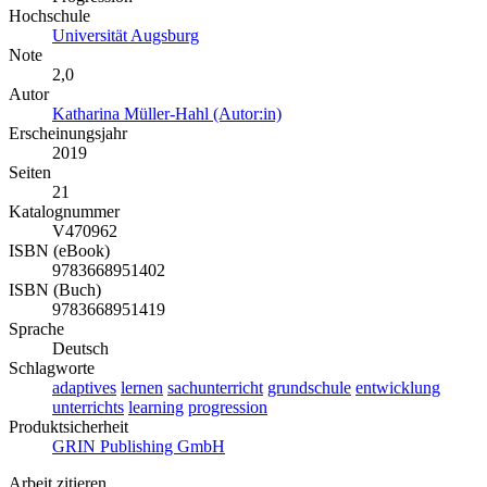
Hochschule
Universität Augsburg
Note
2,0
Autor
Katharina Müller-Hahl (Autor:in)
Erscheinungsjahr
2019
Seiten
21
Katalognummer
V470962
ISBN (eBook)
9783668951402
ISBN (Buch)
9783668951419
Sprache
Deutsch
Schlagworte
adaptives
lernen
sachunterricht
grundschule
entwicklung
unterrichts
learning
progression
Produktsicherheit
GRIN Publishing GmbH
Arbeit zitieren