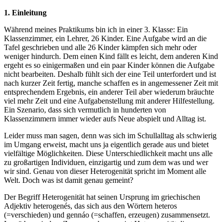
1. Einleitung
Während meines Praktikums bin ich in einer 3. Klasse: Ein
Klassenzimmer, ein Lehrer, 26 Kinder. Eine Aufgabe wird an die
Tafel geschrieben und alle 26 Kinder kämpfen sich mehr oder
weniger hindurch. Dem einen Kind fällt es leicht, dem anderen Kind
ergeht es so einigermaßen und ein paar Kinder können die Aufgabe
nicht bearbeiten. Deshalb fühlt sich der eine Teil unterfordert und ist
nach kurzer Zeit fertig, manche schaffen es in angemessener Zeit mit
entsprechendem Ergebnis, ein anderer Teil aber wiederum bräuchte
viel mehr Zeit und eine Aufgabenstellung mit anderer Hilfestellung.
Ein Szenario, dass sich vermutlich in hunderten von
Klassenzimmern immer wieder aufs Neue abspielt und Alltag ist.
Leider muss man sagen, denn was sich im Schullalltag als schwierig
im Umgang erweist, macht uns ja eigentlich gerade aus und bietet
vielfältige Möglichkeiten. Diese Unterschiedlichkeit macht uns alle
zu großartigen Individuen, einzigartig und zum dem was und wer
wir sind. Genau von dieser Heterogenität spricht im Moment alle
Welt. Doch was ist damit genau gemeint?
Der Begriff Heterogenität hat seinen Ursprung im griechischen
Adjektiv heterogenés, das sich aus den Wörtern heteros
(=verschieden) und gennáo (=schaffen, erzeugen) zusammensetzt.