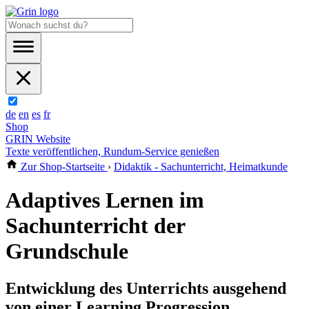
de
en
es
fr
Shop
GRIN Website
Texte veröffentlichen, Rundum-Service genießen
Zur Shop-Startseite
›
Didaktik - Sachunterricht, Heimatkunde
Adaptives Lernen im
Sachunterricht der
Grundschule
Entwicklung des Unterrichts ausgehend
von einer Learning Progression