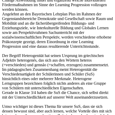
Change Anwendung findet und ergänzend welche individuellen
Fördermaßnahmen im Sinne der Learning Progression vollzogen
werden können.
Angelehnt an den Bayerischen Lehrplan Plus im Rahmen der
Gegenstandsbereiche Demokratie und Gesellschaft sowie Raum und
Mobilität und an die fächerübergreifenden Bildungs- und
Erziehungsziele, wie Interkulturelle Bildung und Globales Lernen
sowie am Perspektivrahmen Sachunterricht mit der
sozialwissenschaftlichen Perspektiv, werden verschiedene erhobene
Präkonzepte gezeigt, deren Einordnung in eine Learning
Progression und eine daraus resultierende Unterrichtsstunde.
Der Begriff Heterogenität hat seinen Ursprung im griechischen
Adjektiv heterogenés, das sich aus den Wörtern heteros
(=verschieden) und gennáo (=schaffen, erzeugen) zusammensetzt.
Im pädagogischen Zusammenhang meint Heterogenität die
Verschiedenartigkeit der Schülerinnen und Schüler (SuS)
hinsichtlich eines oder mehrerer Merkmale. Heterogene
Lerngruppen bezeichnen folglich nichts anderes als eine Gruppe
von Schülern mit unterschiedlichen Eigenschaften.
Gerade in Klasse 3/4 haben die SuS die Chance, sich selbst direkt
mit der Unterschiedlichkeit auf unserer Welt auseinanderzusetzen.
Umso wichtiger ist dieses Thema für unsere SuS, dass sie sich
dessen bewusst sind, aber auch lernen, welche Vorteile dies mit sich