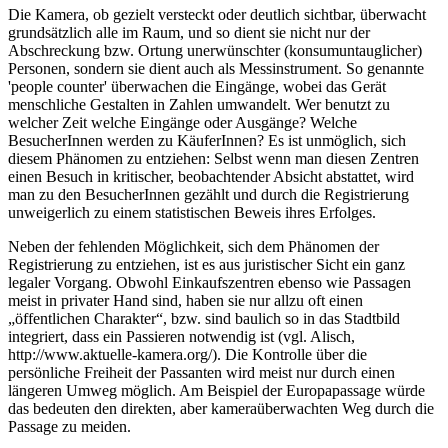
Die Kamera, ob gezielt versteckt oder deutlich sichtbar, überwacht
grundsätzlich alle im Raum, und so dient sie nicht nur der
Abschreckung bzw. Ortung unerwünschter (konsumuntauglicher)
Personen, sondern sie dient auch als Messinstrument. So genannte
'people counter' überwachen die Eingänge, wobei das Gerät
menschliche Gestalten in Zahlen umwandelt. Wer benutzt zu
welcher Zeit welche Eingänge oder Ausgänge? Welche
BesucherInnen werden zu KäuferInnen? Es ist unmöglich, sich
diesem Phänomen zu entziehen: Selbst wenn man diesen Zentren
einen Besuch in kritischer, beobachtender Absicht abstattet, wird
man zu den BesucherInnen gezählt und durch die Registrierung
unweigerlich zu einem statistischen Beweis ihres Erfolges.
Neben der fehlenden Möglichkeit, sich dem Phänomen der
Registrierung zu entziehen, ist es aus juristischer Sicht ein ganz
legaler Vorgang. Obwohl Einkaufszentren ebenso wie Passagen
meist in privater Hand sind, haben sie nur allzu oft einen
„öffentlichen Charakter“, bzw. sind baulich so in das Stadtbild
integriert, dass ein Passieren notwendig ist (vgl. Alisch,
http://www.aktuelle-kamera.org/). Die Kontrolle über die
persönliche Freiheit der Passanten wird meist nur durch einen
längeren Umweg möglich. Am Beispiel der Europapassage würde
das bedeuten den direkten, aber kameraüberwachten Weg durch die
Passage zu meiden.