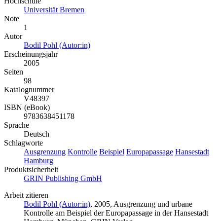
Hochschule
Universität Bremen
Note
1
Autor
Bodil Pohl (Autor:in)
Erscheinungsjahr
2005
Seiten
98
Katalognummer
V48397
ISBN (eBook)
9783638451178
Sprache
Deutsch
Schlagworte
Ausgrenzung
Kontrolle
Beispiel
Europapassage
Hansestadt
Hamburg
Produktsicherheit
GRIN Publishing GmbH
Arbeit zitieren
Bodil Pohl (Autor:in)
, 2005, Ausgrenzung und urbane
Kontrolle am Beispiel der Europapassage in der Hansestadt