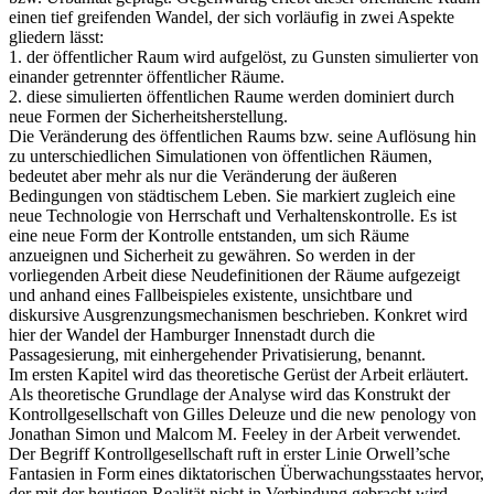
einen tief greifenden Wandel, der sich vorläufig in zwei Aspekte
gliedern lässt:
1. der öffentlicher Raum wird aufgelöst, zu Gunsten simulierter von
einander getrennter öffentlicher Räume.
2. diese simulierten öffentlichen Raume werden dominiert durch
neue Formen der Sicherheitsherstellung.
Die Veränderung des öffentlichen Raums bzw. seine Auflösung hin
zu unterschiedlichen Simulationen von öffentlichen Räumen,
bedeutet aber mehr als nur die Veränderung der äußeren
Bedingungen von städtischem Leben. Sie markiert zugleich eine
neue Technologie von Herrschaft und Verhaltenskontrolle. Es ist
eine neue Form der Kontrolle entstanden, um sich Räume
anzueignen und Sicherheit zu gewähren. So werden in der
vorliegenden Arbeit diese Neudefinitionen der Räume aufgezeigt
und anhand eines Fallbeispieles existente, unsichtbare und
diskursive Ausgrenzungsmechanismen beschrieben. Konkret wird
hier der Wandel der Hamburger Innenstadt durch die
Passagesierung, mit einhergehender Privatisierung, benannt.
Im ersten Kapitel wird das theoretische Gerüst der Arbeit erläutert.
Als theoretische Grundlage der Analyse wird das Konstrukt der
Kontrollgesellschaft von Gilles Deleuze und die new penology von
Jonathan Simon und Malcom M. Feeley in der Arbeit verwendet.
Der Begriff Kontrollgesellschaft ruft in erster Linie Orwell’sche
Fantasien in Form eines diktatorischen Überwachungsstaates hervor,
der mit der heutigen Realität nicht in Verbindung gebracht wird.