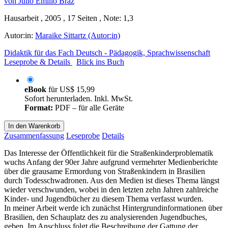
Hausarbeit , 2005 , 17 Seiten , Note: 1,3
Autor:in:
Maraike Sittartz (Autor:in)
Didaktik für das Fach Deutsch - Pädagogik, Sprachwissenschaft
Leseprobe & Details
Blick ins Buch
eBook
für
US$ 15,99
Sofort herunterladen. Inkl. MwSt.
Format:
PDF – für alle Geräte
In den Warenkorb
Zusammenfassung
Leseprobe
Details
Das Interesse der Öffentlichkeit für die Straßenkinderproblematik
wuchs Anfang der 90er Jahre aufgrund vermehrter Medienberichte
über die grausame Ermordung von Straßenkindern in Brasilien
durch Todesschwadronen. Aus den Medien ist dieses Thema längst
wieder verschwunden, wobei in den letzten zehn Jahren zahlreiche
Kinder- und Jugendbücher zu diesem Thema verfasst wurden.
In meiner Arbeit werde ich zunächst Hintergrundinformationen über
Brasilien, den Schauplatz des zu analysierenden Jugendbuches,
geben. Im Anschluss folgt die Beschreibung der Gattung der