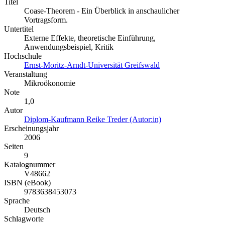
Titel
Coase-Theorem - Ein Überblick in anschaulicher
Vortragsform.
Untertitel
Externe Effekte, theoretische Einführung,
Anwendungsbeispiel, Kritik
Hochschule
Ernst-Moritz-Arndt-Universität Greifswald
Veranstaltung
Mikroökonomie
Note
1,0
Autor
Diplom-Kaufmann Reike Treder (Autor:in)
Erscheinungsjahr
2006
Seiten
9
Katalognummer
V48662
ISBN (eBook)
9783638453073
Sprache
Deutsch
Schlagworte