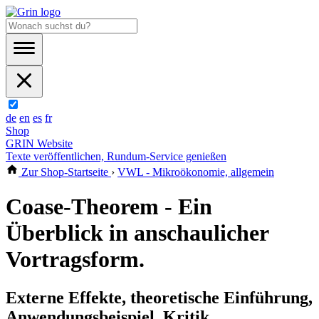
de
en
es
fr
Shop
GRIN Website
Texte veröffentlichen, Rundum-Service genießen
Zur Shop-Startseite
›
VWL - Mikroökonomie, allgemein
Coase-Theorem - Ein
Überblick in anschaulicher
Vortragsform.
Externe Effekte, theoretische Einführung,
Anwendungsbeispiel, Kritik