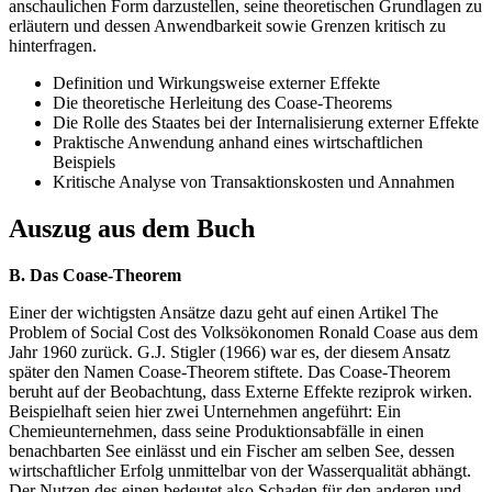
anschaulichen Form darzustellen, seine theoretischen Grundlagen zu
erläutern und dessen Anwendbarkeit sowie Grenzen kritisch zu
hinterfragen.
Definition und Wirkungsweise externer Effekte
Die theoretische Herleitung des Coase-Theorems
Die Rolle des Staates bei der Internalisierung externer Effekte
Praktische Anwendung anhand eines wirtschaftlichen
Beispiels
Kritische Analyse von Transaktionskosten und Annahmen
Auszug aus dem Buch
B. Das Coase-Theorem
Einer der wichtigsten Ansätze dazu geht auf einen Artikel The
Problem of Social Cost des Volksökonomen Ronald Coase aus dem
Jahr 1960 zurück. G.J. Stigler (1966) war es, der diesem Ansatz
später den Namen Coase-Theorem stiftete. Das Coase-Theorem
beruht auf der Beobachtung, dass Externe Effekte reziprok wirken.
Beispielhaft seien hier zwei Unternehmen angeführt: Ein
Chemieunternehmen, dass seine Produktionsabfälle in einen
benachbarten See einlässt und ein Fischer am selben See, dessen
wirtschaftlicher Erfolg unmittelbar von der Wasserqualität abhängt.
Der Nutzen des einen bedeutet also Schaden für den anderen und