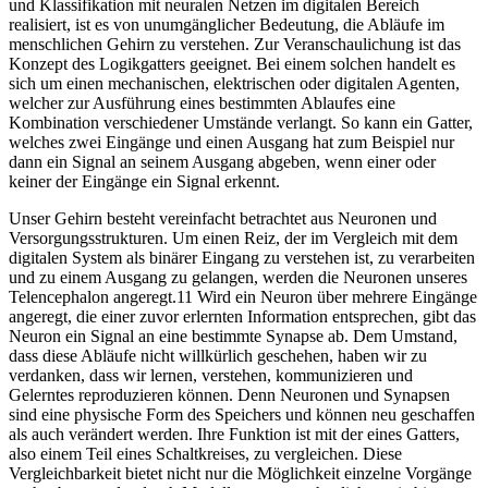
und Klassifikation mit neuralen Netzen im digitalen Bereich
realisiert, ist es von unumgänglicher Bedeutung, die Abläufe im
menschlichen Gehirn zu verstehen. Zur Veranschaulichung ist das
Konzept des Logikgatters geeignet. Bei einem solchen handelt es
sich um einen mechanischen, elektrischen oder digitalen Agenten,
welcher zur Ausführung eines bestimmten Ablaufes eine
Kombination verschiedener Umstände verlangt. So kann ein Gatter,
welches zwei Eingänge und einen Ausgang hat zum Beispiel nur
dann ein Signal an seinem Ausgang abgeben, wenn einer oder
keiner der Eingänge ein Signal erkennt.
Unser Gehirn besteht vereinfacht betrachtet aus Neuronen und
Versorgungsstrukturen. Um einen Reiz, der im Vergleich mit dem
digitalen System als binärer Eingang zu verstehen ist, zu verarbeiten
und zu einem Ausgang zu gelangen, werden die Neuronen unseres
Telencephalon angeregt.11 Wird ein Neuron über mehrere Eingänge
angeregt, die einer zuvor erlernten Information entsprechen, gibt das
Neuron ein Signal an eine bestimmte Synapse ab. Dem Umstand,
dass diese Abläufe nicht willkürlich geschehen, haben wir zu
verdanken, dass wir lernen, verstehen, kommunizieren und
Gelerntes reproduzieren können. Denn Neuronen und Synapsen
sind eine physische Form des Speichers und können neu geschaffen
als auch verändert werden. Ihre Funktion ist mit der eines Gatters,
also einem Teil eines Schaltkreises, zu vergleichen. Diese
Vergleichbarkeit bietet nicht nur die Möglichkeit einzelne Vorgänge