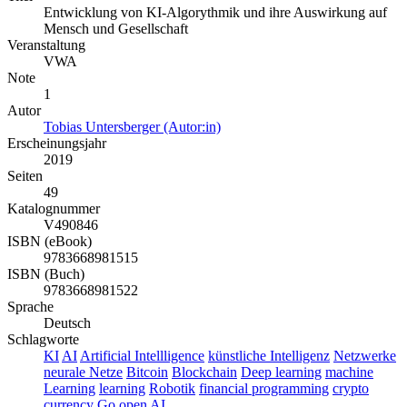
Entwicklung von KI-Algorythmik und ihre Auswirkung auf
Mensch und Gesellschaft
Veranstaltung
VWA
Note
1
Autor
Tobias Untersberger (Autor:in)
Erscheinungsjahr
2019
Seiten
49
Katalognummer
V490846
ISBN (eBook)
9783668981515
ISBN (Buch)
9783668981522
Sprache
Deutsch
Schlagworte
KI
AI
Artificial Intellligence
künstliche Intelligenz
Netzwerke
neurale Netze
Bitcoin
Blockchain
Deep learning
machine
Learning
learning
Robotik
financial programming
crypto
currency
Go
open AI