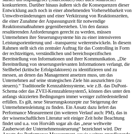
konkurrieren. Darüber hinaus äußern sich die Konsequenzen dieser
Entwicklung auch noch in einer abnehmenden Vorhersehbarkeit von
Umweltveränderungen und einer Verkürzung von Reaktionszeiten,
die einer Zunahme der Anpassungszeit für notwendige
Reaktionsmaßnahmen gegenüberstehen. Um den daraus
resultierenden Anforderungen gerecht zu werden, müssen
Unternehmen ihre Steuerungssysteme hin zu einer intensiveren
Leistungsorientierung und –transparenz weiterentwickeln. In diesem
Rahmen stellt sich ein zentraler Auftrag für das Controlling in Form
der rechtzeitigen, verständlichen und bereichsspezifischen
Bereitstellung von Informationen und ihrer Kommunikation. „Die
Bereitstellung von steuerungsrelevanten Informationen verlangt, die
Stellhebel (kritische Erfolgsfaktoren) zu identifizieren und zu
messen, an denen das Management ansetzen muss, um das
Unternehmen auf seine strategischen Ziele hin auszurichten (zu
steuern).“ Traditionelle Kennzahlensysteme, wie z.B. das DuPont-
Schema oder das ZVEI-Kennzahlensystem5, können dies unter den
anfangs skizzierten Bedingungen immer weniger zufriedenstellend
erfüllen. Es gilt, neue Steuerungskonzepte zur Steigerung der
Unternehmensleistung zu finden. Ein Ansatz dazu liefert das
Performance Measurement (im weiteren Verlauf auch: PM), das in
der wissenschaftlichen Literatur seit einiger Zeit hohe Beachtung
findet und u.a. von Horváth sogar als das „neue weltweite
Zauberwort der Unternehmenssteuerung“ bezeichnet wird. Der