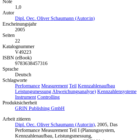
Note
1,0
Autor
Dipl. Oec. Oliver Schaumann (Autor:in)
Erscheinungsjahr
2005
Seiten
22
Katalognummer
V49223
ISBN (eBook)
9783638457316
Sprache
Deutsch
Schlagworte
Performance
Measurement
Teil
Kennzahlenaufbau
Leistungsmessung
Abweichungsanalyse)
Kennzahlensysteme
Instrument
Controlling
Produktsicherheit
GRIN Publishing GmbH
Arbeit zitieren
Dipl. Oec. Oliver Schaumann (Autor:in)
, 2005, Das
Performance Measurement Teil I (Planungssystem,
Kennzahlenaufbau, Leistungsmessung,