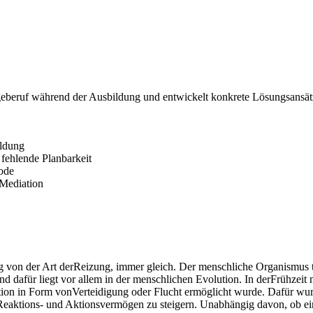
legeberuf während der Ausbildung und entwickelt konkrete Lösungsansä
ildung
fehlende Planbarkeit
ode
Mediation
g von der Art derReizung, immer gleich. Der menschliche Organismus tr
und dafür liegt vor allem in der menschlichen Evolution. In derFrühz
tion in Form vonVerteidigung oder Flucht ermöglicht wurde. Dafür wur
s Reaktions- und Aktionsvermögen zu steigern. Unabhängig davon, ob eine