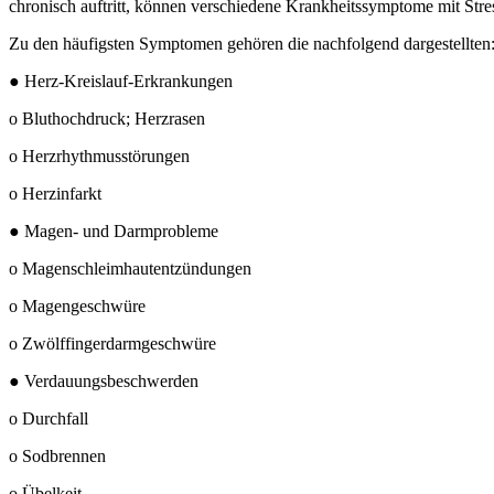
chronisch auftritt, können verschiedene Krankheitssymptome mit Stre
Zu den häufigsten Symptomen gehören die nachfolgend dargestellten
● Herz-Kreislauf-Erkrankungen
o Bluthochdruck; Herzrasen
o Herzrhythmusstörungen
o Herzinfarkt
● Magen- und Darmprobleme
o Magenschleimhautentzündungen
o Magengeschwüre
o Zwölffingerdarmgeschwüre
● Verdauungsbeschwerden
o Durchfall
o Sodbrennen
o Übelkeit