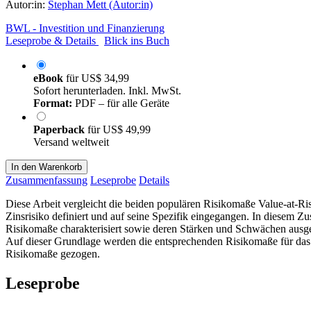
Autor:in:
Stephan Mett (Autor:in)
BWL - Investition und Finanzierung
Leseprobe & Details
Blick ins Buch
eBook
für
US$ 34,99
Sofort herunterladen. Inkl. MwSt.
Format:
PDF – für alle Geräte
Paperback
für
US$ 49,99
Versand weltweit
In den Warenkorb
Zusammenfassung
Leseprobe
Details
Diese Arbeit vergleicht die beiden populären Risikomaße Value-at-Ris
Zinsrisiko definiert und auf seine Spezifik eingegangen. In diesem Z
Risikomaße charakterisiert sowie deren Stärken und Schwächen ausgear
Auf dieser Grundlage werden die entsprechenden Risikomaße für das B
Risikomaße gezogen.
Leseprobe