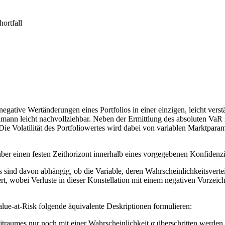
ortfall
egative Wertänderungen eines Portfolios in einer einzigen, leicht verst
hmann leicht nachvollziehbar. Neben der Ermittlung des absoluten VaR 
e Volatilität des Portfoliowertes wird dabei von variablen Marktparam
über einen festen Zeithorizont innerhalb eines vorgegebenen Konfidenzin
nd davon abhängig, ob die Variable, deren Wahrscheinlichkeitsverteilu
, wobei Verluste in dieser Konstellation mit einem negativen Vorzeiche
alue-at-Risk folgende äquivalente Deskriptionen formulieren:
Zeitraumes nur noch mit einer Wahrscheinlichkeit α überschritten werden