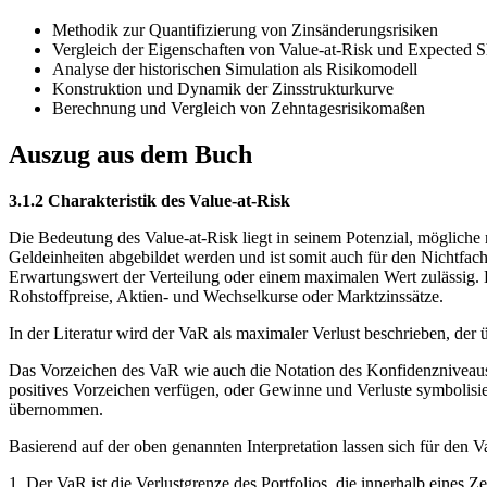
Methodik zur Quantifizierung von Zinsänderungsrisiken
Vergleich der Eigenschaften von Value-at-Risk und Expected Sh
Analyse der historischen Simulation als Risikomodell
Konstruktion und Dynamik der Zinsstrukturkurve
Berechnung und Vergleich von Zehntagesrisikomaßen
Auszug aus dem Buch
3.1.2 Charakteristik des Value-at-Risk
Die Bedeutung des Value-at-Risk liegt in seinem Potenzial, mögliche n
Geldeinheiten abgebildet werden und ist somit auch für den Nichtfac
Erwartungswert der Verteilung oder einem maximalen Wert zulässig. Di
Rohstoffpreise, Aktien- und Wechselkurse oder Marktzinssätze.
In der Literatur wird der VaR als maximaler Verlust beschrieben, der 
Das Vorzeichen des VaR wie auch die Notation des Konfidenzniveaus si
positives Vorzeichen verfügen, oder Gewinne und Verluste symbolisiert
übernommen.
Basierend auf der oben genannten Interpretation lassen sich für den V
1. Der VaR ist die Verlustgrenze des Portfolios, die innerhalb eines 