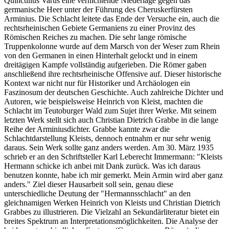
Quinctilius Varus eine vernichtende Niederlage gegen das
germanische Heer unter der Führung des Cheruskerfürsten
Arminius. Die Schlacht leitete das Ende der Versuche ein, auch die
rechtsrheinischen Gebiete Germaniens zu einer Provinz des
Römischen Reiches zu machen. Die sehr lange römische
Truppenkolonne wurde auf dem Marsch von der Weser zum Rhein
von den Germanen in einen Hinterhalt gelockt und in einem
dreitägigen Kampfe vollständig aufgerieben. Die Römer gaben
anschließend ihre rechtsrheinische Offensive auf. Dieser historische
Kontext war nicht nur für Historiker und Archäologen ein
Faszinosum der deutschen Geschichte. Auch zahlreiche Dichter und
Autoren, wie beispielsweise Heinrich von Kleist, machten die
Schlacht im Teutoburger Wald zum Sujet ihrer Werke. Mit seinem
letzten Werk stellt sich auch Christian Dietrich Grabbe in die lange
Reihe der Arminiusdichter. Grabbe kannte zwar die
Schlachtdarstellung Kleists, dennoch entnahm er nur sehr wenig
daraus. Sein Werk sollte ganz anders werden. Am 30. März 1935
schrieb er an den Schriftsteller Karl Leberecht Immermann: "Kleists
Hermann schicke ich anbei mit Dank zurück. Was ich daraus
benutzen konnte, habe ich mir gemerkt. Mein Armin wird aber ganz
anders." Ziel dieser Hausarbeit soll sein, genau diese
unterschiedliche Deutung der "Hermannsschlacht" an den
gleichnamigen Werken Heinrich von Kleists und Christian Dietrich
Grabbes zu illustrieren. Die Vielzahl an Sekundärliteratur bietet ein
breites Spektrum an Interpretationsmöglichkeiten. Die Analyse der