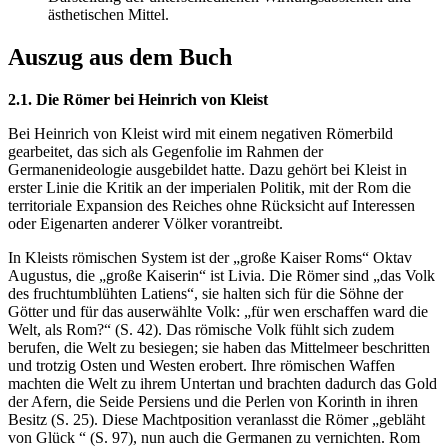
ästhetischen Mittel.
Auszug aus dem Buch
2.1. Die Römer bei Heinrich von Kleist
Bei Heinrich von Kleist wird mit einem negativen Römerbild
gearbeitet, das sich als Gegenfolie im Rahmen der
Germanenideologie ausgebildet hatte. Dazu gehört bei Kleist in
erster Linie die Kritik an der imperialen Politik, mit der Rom die
territoriale Expansion des Reiches ohne Rücksicht auf Interessen
oder Eigenarten anderer Völker vorantreibt.
In Kleists römischen System ist der „große Kaiser Roms“ Oktav
Augustus, die „große Kaiserin“ ist Livia. Die Römer sind „das Volk
des fruchtumblühten Latiens“, sie halten sich für die Söhne der
Götter und für das auserwählte Volk: „für wen erschaffen ward die
Welt, als Rom?“ (S. 42). Das römische Volk fühlt sich zudem
berufen, die Welt zu besiegen; sie haben das Mittelmeer beschritten
und trotzig Osten und Westen erobert. Ihre römischen Waffen
machten die Welt zu ihrem Untertan und brachten dadurch das Gold
der Afern, die Seide Persiens und die Perlen von Korinth in ihren
Besitz (S. 25). Diese Machtposition veranlasst die Römer „gebläht
von Glück “ (S. 97), nun auch die Germanen zu vernichten. Rom