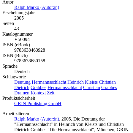
Autor
Ralph Marko (Autor:in)
Erscheinungsjahr
2005
Seiten
43
Katalognummer
V50094
ISBN (eBook)
9783638463928
ISBN (Buch)
9783638680158
Sprache
Deutsch
Schlagworte
Deutung
Hermannsschlacht
Heinrich
Kleists
Christian
Dietrich
Grabbes
Hermannsschlacht
Christian
Grabbes
Dramen
Kontext
Zeit
Produktsicherheit
GRIN Publishing GmbH
Arbeit zitieren
Ralph Marko (Autor:in)
, 2005, Die Deutung der
"Hermannsschlacht" in Heinrich von Kleists und Christian
Dietrich Grabbes "Die Hermannsschlacht", München, GRIN