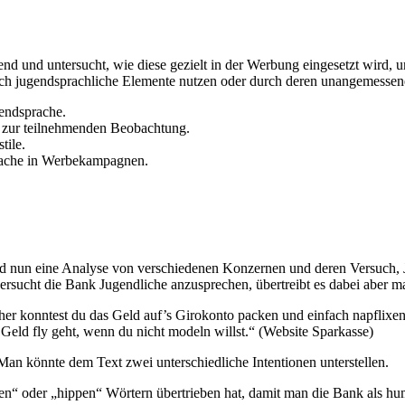
gend und untersucht, wie diese gezielt in der Werbung eingesetzt wird,
ich jugendsprachliche Elemente nutzen oder durch deren unangemessen
gendsprache.
 zur teilnehmenden Beobachtung.
tile.
rache in Werbekampagnen.
d nun eine Analyse von verschiedenen Konzernen und deren Versuch, J
versucht die Bank Jugendliche anzusprechen, übertreibt es dabei aber 
her konntest du das Geld auf’s Girokonto packen und einfach napflixe
Geld fly geht, wenn du nicht modeln willst.“ (Website Sparkasse)
 Man könnte dem Text zwei unterschiedliche Intentionen unterstellen.
“ oder „hippen“ Wörtern übertrieben hat, damit man die Bank als humori