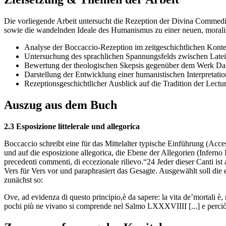
Die vorliegende Arbeit untersucht die Rezeption der Divina Commedia
sowie die wandelnden Ideale des Humanismus zu einer neuen, morali
Analyse der Boccaccio-Rezeption im zeitgeschichtlichen Konte
Untersuchung des sprachlichen Spannungsfelds zwischen Late
Bewertung der theologischen Skepsis gegenüber dem Werk Da
Darstellung der Entwicklung einer humanistischen Interpretat
Rezeptionsgeschichtlicher Ausblick auf die Tradition der Lectu
Auszug aus dem Buch
2.3 Esposizione littelerale und allegorica
Boccaccio schreibt eine für das Mittelalter typische Einführung (Acc
und auf die esposizione allegorica, die Ebene der Allegorien (Inferno I b
precedenti commenti, di eccezionale rilievo.“24 Jeder dieser Canti ist 
Vers für Vers vor und paraphrasiert das Gesagte. Ausgewählt soll die
zunächst so:
Ove, ad evidenza di questo principio,è da sapere: la vita de’mortali è
pochi più ne vivano si comprende nel Salmo LXXXVIIII [...] e perciò co