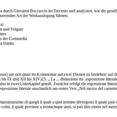
 durch Giovanni Boccaccio im Trecento und analysiert, wie die gesellsc
sierenden Art der Werkauslegung führten.
xt
in und Volgare
ntes
ion der Commedia
ra Dantis
essus) um sich dann im Kommentar auf zwei Ebenen zu beziehen: auf die
is IX und XII bis XIV)23. „ La ... distinzione tra ‚esposizione litterale’ 
also in zwei Unterkapitel geteilt. Zunächst erfolgt die esposizione litte
 esposizione litterale anschaulich am ersten Vers „Nel mezzo del cammi
, massimamente di quegli li quali a quel termine divengono il quale pare
lui, il quale perviene a trentacinque anni, si può dire essere nel mezz