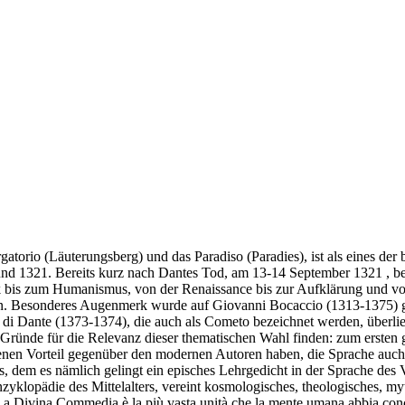
rgatorio (Läuterungsberg) und das Paradiso (Paradies), ist als eines der
 1321. Bereits kurz nach Dantes Tod, am 13-14 September 1321 , beginn
astik bis zum Humanismus, von der Renaissance bis zur Aufklärung und 
den. Besonderes Augenmerk wurde auf Giovanni Bocaccio (1313-1375) 
 di Dante (1373-1374), die auch als Cometo bezeichnet werden, überlief
 Gründe für die Relevanz dieser thematischen Wahl finden: zum ersten gi
enen Vorteil gegenüber den modernen Autoren haben, die Sprache auch a
em es nämlich gelingt ein episches Lehrgedicht in der Sprache des Vol
zyklopädie des Mittelalters, vereint kosmologisches, theologisches, myt
 Divina Commedia è la più vasta unità che la mente umana abbia concett