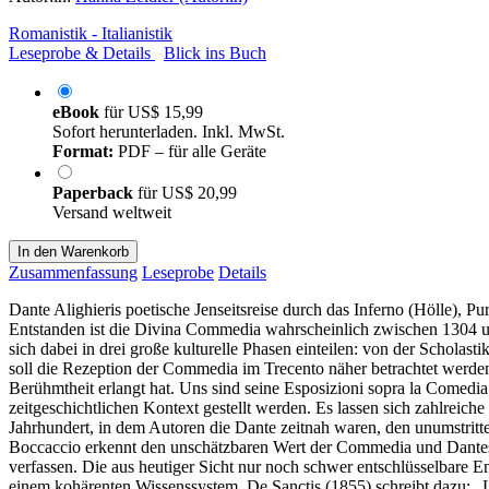
Romanistik - Italianistik
Leseprobe & Details
Blick ins Buch
eBook
für
US$ 15,99
Sofort herunterladen. Inkl. MwSt.
Format:
PDF – für alle Geräte
Paperback
für
US$ 20,99
Versand weltweit
In den Warenkorb
Zusammenfassung
Leseprobe
Details
Dante Alighieris poetische Jenseitsreise durch das Inferno (Hölle), Pu
Entstanden ist die Divina Commedia wahrscheinlich zwischen 1304 und
sich dabei in drei große kulturelle Phasen einteilen: von der Schol
soll die Rezeption der Commedia im Trecento näher betrachtet wer
Berühmtheit erlangt hat. Uns sind seine Esposizioni sopra la Comedia
zeitgeschichtlichen Kontext gestellt werden. Es lassen sich zahlreiche
Jahrhundert, in dem Autoren die Dante zeitnah waren, den unumstritt
Boccaccio erkennt den unschätzbaren Wert der Commedia und Dantes, d
verfassen. Die aus heutiger Sicht nur noch schwer entschlüsselbare En
einem kohärenten Wissenssystem. De Sanctis (1855) schreibt dazu: „La