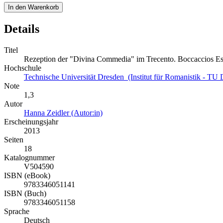
In den Warenkorb
Details
Titel
Rezeption der "Divina Commedia" im Trecento. Boccaccios Esp
Hochschule
Technische Universität Dresden (Institut für Romanistik - TU 
Note
1,3
Autor
Hanna Zeidler (Autor:in)
Erscheinungsjahr
2013
Seiten
18
Katalognummer
V504590
ISBN (eBook)
9783346051141
ISBN (Buch)
9783346051158
Sprache
Deutsch