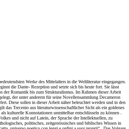
 bedeutendsten Werke des Mittelalters in die Weltliteratur eingegangen.
t die Dante- Rezeption und setzte sich bis heute fort. Sie lässt
von der Romantik bis zum Strukturalismus. Im Rahmen dieser Arbeit
gelegt, der unter anderem für seine Novellensammlung Decameron
ert. Diese sollen in dieser Arbeit näher beleuchtet werden und in den
lt das Trecento aus literaturwissenschaftlicher Sicht als ein goldenes
ls kulturelle Konnotationen unmittelbar entschlüsseln zu können .
kes und nicht auf Latein, der Sprache der Intellektuellen, zu
hologisches, politisches, zeitgenössisches und biblisches Wissen in
a, universo poetico con leggi e ordini a suoi proprii“ . Das Volgare