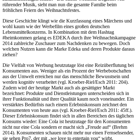
rührender Musik, sieht man nun die gesamte Familie beim
fröhlichen Feiern des Weihnachtsfestes.
Diese Geschichte klingt wie die Kurzfassung eines Märchens und
wohl kaum wie der Werbefilm eines großen deutschen
Lebensmittelkonzerns. In Kombination mit dem Hashtag
#heimkommen gelang es EDEKA durch ihre Weihnachtskampagne
2014 zahlreiche Zuschauer zum Nachdenken zu bewegen. Doch
welchen Nutzen kann die Marke Edeka und deren Produkte daraus
ziehen?
Die Vielfalt von Werbung heutzutage löst eine Reizüberflutung bei
Konsumenten aus. Weniger als ein Prozent der Werbebotschaften
aus der Umwelt erreichen nur das menschliche Bewusstsein und
werden kognitiv verarbeitet (vgl. Kroeber-Riel/Esch 2011: 204).
Zudem wird der heutige Markt auch als gesättigter Markt
bezeichnet: Produkte und Dienstleistungen unterscheiden sich in
ihrer Funktionalität und ihrer Qualität kaum noch voneinander. Ein
verstärktes Bedürfnis nach einem Erlebniskonsum zeichnet den
Konsumenten von heute aus (vgl. Kroeber-Riel/Esch 2011: 45ff.).
Dieser Erlebniskonsum findet sich in allen Bereichen des täglichen
Konsums wieder: Eine Cola ist heutzutage für den Konsumenten
nicht nur eine Cola sondern er macht sich „Freude auf“ (Brehm
2014). Konsumenten schauen nicht mehr nur einen Fernsehsender,
sie sehen Pro7, der mit „we love to entertain you“ wirbt.