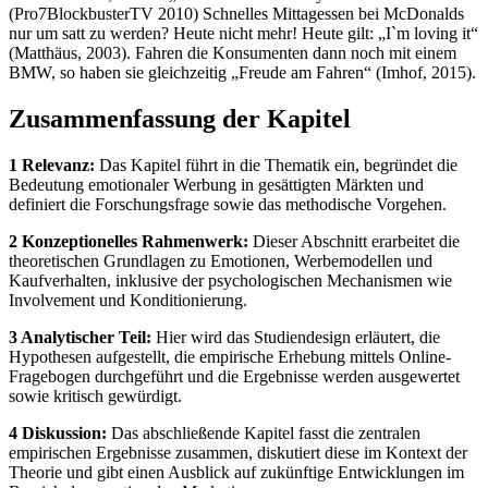
(Pro7BlockbusterTV 2010) Schnelles Mittagessen bei McDonalds
nur um satt zu werden? Heute nicht mehr! Heute gilt: „I`m loving it“
(Matthäus, 2003). Fahren die Konsumenten dann noch mit einem
BMW, so haben sie gleichzeitig „Freude am Fahren“ (Imhof, 2015).
Zusammenfassung der Kapitel
1 Relevanz:
Das Kapitel führt in die Thematik ein, begründet die
Bedeutung emotionaler Werbung in gesättigten Märkten und
definiert die Forschungsfrage sowie das methodische Vorgehen.
2 Konzeptionelles Rahmenwerk:
Dieser Abschnitt erarbeitet die
theoretischen Grundlagen zu Emotionen, Werbemodellen und
Kaufverhalten, inklusive der psychologischen Mechanismen wie
Involvement und Konditionierung.
3 Analytischer Teil:
Hier wird das Studiendesign erläutert, die
Hypothesen aufgestellt, die empirische Erhebung mittels Online-
Fragebogen durchgeführt und die Ergebnisse werden ausgewertet
sowie kritisch gewürdigt.
4 Diskussion:
Das abschließende Kapitel fasst die zentralen
empirischen Ergebnisse zusammen, diskutiert diese im Kontext der
Theorie und gibt einen Ausblick auf zukünftige Entwicklungen im