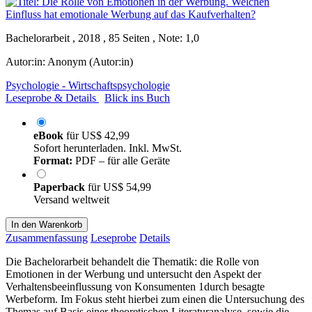
Bachelorarbeit , 2018 , 85 Seiten , Note: 1,0
Autor:in:
Anonym (Autor:in)
Psychologie - Wirtschaftspsychologie
Leseprobe & Details
Blick ins Buch
eBook
für
US$ 42,99
Sofort herunterladen. Inkl. MwSt.
Format:
PDF – für alle Geräte
Paperback
für
US$ 54,99
Versand weltweit
In den Warenkorb
Zusammenfassung
Leseprobe
Details
Die Bachelorarbeit behandelt die Thematik: die Rolle von
Emotionen in der Werbung und untersucht den Aspekt der
Verhaltensbeeinflussung von Konsumenten 1durch besagte
Werbeform. Im Fokus steht hierbei zum einen die Untersuchung des
Themas auf Basis einer theoretischen Literaturanalyse, sowie die