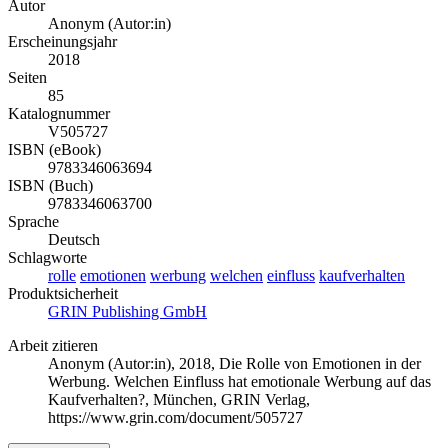
Autor
Anonym (Autor:in)
Erscheinungsjahr
2018
Seiten
85
Katalognummer
V505727
ISBN (eBook)
9783346063694
ISBN (Buch)
9783346063700
Sprache
Deutsch
Schlagworte
rolle
emotionen
werbung
welchen
einfluss
kaufverhalten
Produktsicherheit
GRIN Publishing GmbH
Arbeit zitieren
Anonym (Autor:in)
, 2018, Die Rolle von Emotionen in der
Werbung. Welchen Einfluss hat emotionale Werbung auf das
Kaufverhalten?, München, GRIN Verlag,
https://www.grin.com/document/505727